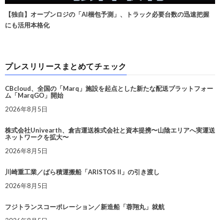
【独自】オープンロジの「AI梱包予測」、トラック必要台数の迅速把握
にも活用本格化
プレスリリースまとめてチェック
CBcloud、全国の「Marq」施設を起点とした新たな配送プラットフォー
ム「MarqGO」開始
2026年8月5日
株式会社Univearth、倉吉運送株式会社と資本提携〜山陰エリアへ実運送
ネットワークを拡大〜
2026年8月5日
川崎重工業／ばら積運搬船「ARISTOS II」の引き渡し
2026年8月5日
フジトランスコーポレーション／新造船「蓉翔丸」就航