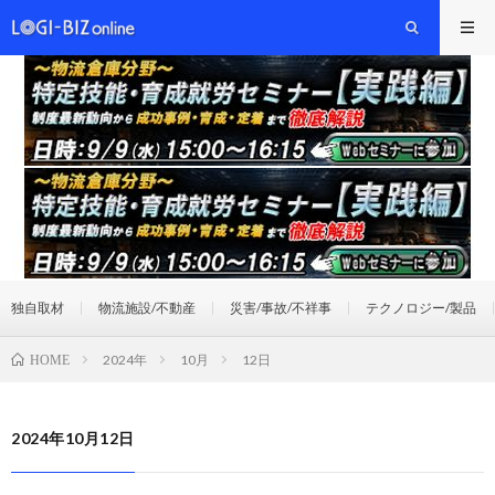
独自取材
物流施設/不動産
災害/事故/不祥事
テクノロジー/製品
2024年
10月
12日
HOME
2024年10月12日