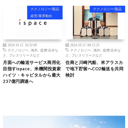
テクノロジー/製品
テクノロジー/製品
経営/業界動向
2024.10.12 10:32:09
2024.10.12 08:12:25
テクノロジー
,
海外
,
提携/合弁な
テクノロジー
,
海外
,
提携/合弁な
ど
,
プレスリリースなど
ど
,
プレスリリースなど
月面への輸送サービス商用化
住商と川崎汽船、米アラスカ
目指すispace、米機関投資家
で地下貯留へCO2輸送を共同
ハイツ・キャピタルから最大
検討
237億円調達へ