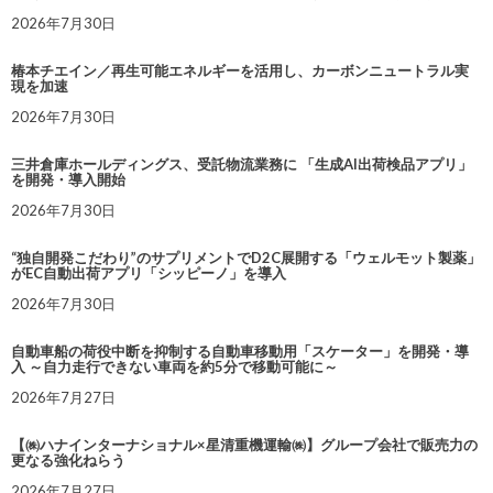
2026年7月30日
椿本チエイン／再生可能エネルギーを活用し、カーボンニュートラル実
現を加速
2026年7月30日
三井倉庫ホールディングス、受託物流業務に 「生成AI出荷検品アプリ」
を開発・導入開始
2026年7月30日
“独自開発こだわり”のサプリメントでD2C展開する「ウェルモット製薬」
がEC自動出荷アプリ「シッピーノ」を導入
2026年7月30日
自動車船の荷役中断を抑制する自動車移動用「スケーター」を開発・導
入 ～自力走行できない車両を約5分で移動可能に～
2026年7月27日
【㈱ハナインターナショナル×星清重機運輸㈱】グループ会社で販売力の
更なる強化ねらう
2026年7月27日