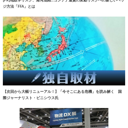
[PR]地政学リスク、港湾混雑…コンテナ運賃の変動リスクへの新しいヘッ
ジ方法「FFA」とは
【次回から大幅リニューアル！】「今そこにある危機」を読み解く 国
際ジャーナリスト・ビニシウス氏