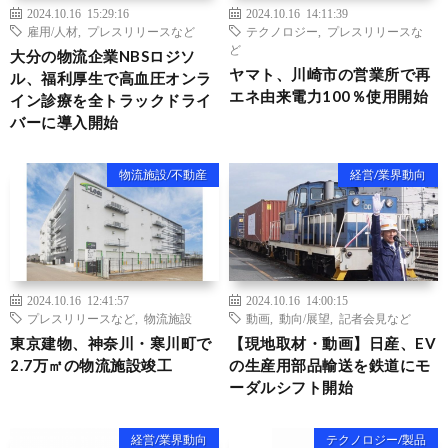
2024.10.16 15:29:16
2024.10.16 14:11:39
雇用/人材
,
プレスリリースなど
テクノロジー
,
プレスリリースな
ど
大分の物流企業NBSロジソ
ヤマト、川崎市の営業所で再
ル、福利厚生で高血圧オンラ
エネ由来電力100％使用開始
イン診療を全トラックドライ
バーに導入開始
物流施設/不動産
経営/業界動向
2024.10.16 12:41:57
2024.10.16 14:00:15
プレスリリースなど
,
物流施設
動画
,
動向/展望
,
記者会見など
東京建物、神奈川・寒川町で
【現地取材・動画】日産、EV
2.7万㎡の物流施設竣工
の生産用部品輸送を鉄道にモ
ーダルシフト開始
経営/業界動向
テクノロジー/製品