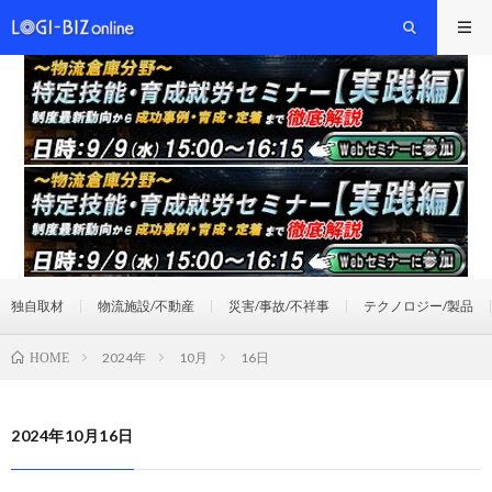
独自取材
物流施設/不動産
災害/事故/不祥事
テクノロジー/製品
2024年
10月
16日
HOME
2024年10月16日