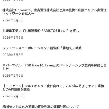
株式会社Univearth、倉吉運送株式会社と資本提携〜山陰エリアへ実運送
ネットワークを拡大〜
2026年8月5日
川崎重工業／ばら積運搬船「ARISTOS II」の引き渡し
2026年8月5日
フジトランスコーポレーション／新造船「蓉翔丸」就航
2026年8月5日
ネバーマイル：TGR Haas F1 Teamとのパートナーシップ契約を締結しま
した
2026年8月5日
【トドケール】マルチキャリア化に向けて、2026年7月よりヤマト運輸
とのAPI連携を開始
2026年7月30日
JR貨物／お盆休み期間の貨物列車の運転計画について