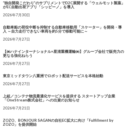
“独自開発こだわり”のサプリメントでD2C展開する「ウェルモット製薬」
がEC自動出荷アプリ「シッピーノ」を導入
2026年7月30日
自動車船の荷役中断を抑制する自動車移動用「スケーター」を開発・導
入 ～自力走行できない車両を約5分で移動可能に～
2026年7月27日
【㈱ハナインターナショナル×星清重機運輸㈱】グループ会社で販売力の
更なる強化ねらう
2026年7月27日
東京ミッドタウン八重洲でロボット配送サービスを本格始動
2026年7月27日
上組／コンテナ物流最適化サービスを提供する スタートアップ企業
「OneStream株式会社」への出資のお知らせ
2026年7月21日
ZOZO、BONJOUR SAGANの自社EC拡大に向け「Fulfillment by
ZOZO」を提供開始