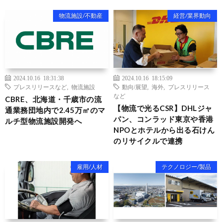
物流施設/不動産
経営/業界動向
2024.10.16 18:31:38
2024.10.16 18:15:09
プレスリリースなど
,
物流施設
動向/展望
,
海外
,
プレスリリース
など
CBRE、北海道・千歳市の流
【物流で光るCSR】DHLジャ
通業務団地内で2.45万㎡のマ
パン、コンラッド東京や香港
ルチ型物流施設開発へ
NPOとホテルから出る石けん
のリサイクルで連携
雇用/人材
テクノロジー/製品