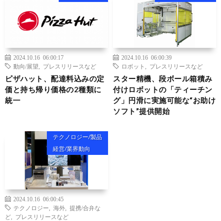
2024.10.16 06:00:17
2024.10.16 06:00:39
動向/展望
,
プレスリリースなど
ロボット
,
プレスリリースなど
ピザハット、配達料込みの定
スター精機、段ボール箱積み
価と持ち帰り価格の2種類に
付けロボットの「ティーチン
統一
グ」円滑に実施可能な“お助け
ソフト”提供開始
テクノロジー/製品
経営/業界動向
2024.10.16 06:00:45
テクノロジー
,
海外
,
提携/合弁な
ど
,
プレスリリースなど