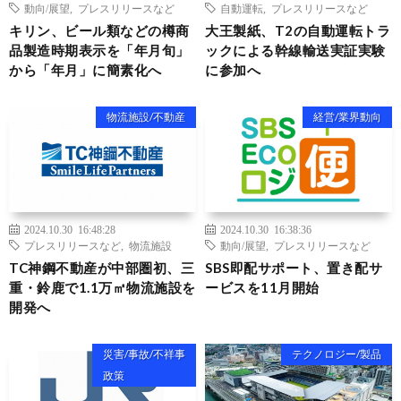
動向/展望
,
プレスリリースなど
自動運転
,
プレスリリースなど
キリン、ビール類などの樽商
大王製紙、T2の自動運転トラ
品製造時期表示を「年月旬」
ックによる幹線輸送実証実験
から「年月」に簡素化へ
に参加へ
物流施設/不動産
経営/業界動向
2024.10.30 16:48:28
2024.10.30 16:38:36
プレスリリースなど
,
物流施設
動向/展望
,
プレスリリースなど
TC神鋼不動産が中部圏初、三
SBS即配サポート、置き配サ
重・鈴鹿で1.1万㎡物流施設を
ービスを11月開始
開発へ
災害/事故/不祥事
テクノロジー/製品
政策