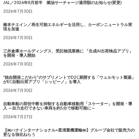
JAL／2026年8月前半 燃油サーチャージ適用額のお知らせ(変更)
2026年7月30日
椿本チエイン／再生可能エネルギーを活用し、カーボンニュートラル実
現を加速
2026年7月30日
三井倉庫ホールディングス、受託物流業務に 「生成AI出荷検品アプリ」
を開発・導入開始
2026年7月30日
“独自開発こだわり”のサプリメントでD2C展開する「ウェルモット製薬」
がEC自動出荷アプリ「シッピーノ」を導入
2026年7月30日
自動車船の荷役中断を抑制する自動車移動用「スケーター」を開発・導
入 ～自力走行できない車両を約5分で移動可能に～
2026年7月27日
【㈱ハナインターナショナル×星清重機運輸㈱】グループ会社で販売力の
更なる強化ねらう