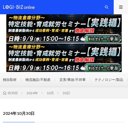
独自取材
物流施設/不動産
災害/事故/不祥事
テクノロジー/製品
2024年
10月
30日
HOME
2024年10月30日