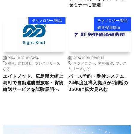
セミナーに登壇
テクノロジー/製品
テクノロジー/製品
経営/業界動向
2024.10.30 09:04:54
2024.10.30 06:00:15
動画
,
自動運転
,
プレスリリース
テクノロジー
,
動向/展望
,
プレス
など
リリースなど
エイトノット、広島県大崎上
バース予約・受付システム、
島町で自動運航型旅客・貨物
24年度は導入拠点が4割増の
輸送サービスを試験展開へ
3500に拡大見込む