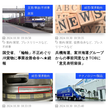
災害/事故/不祥事
経営/業界動向
政策
2024.10.30 19:16:58
2024.10.30 18:59:35
動向/展望
,
プレスリリースなど
,
動向/展望
,
提携/合弁など
,
プレス
不祥事
リリースなど
国交省、「輪軸」不正めぐり
兵機海運、富洋海運グループ
JR貨物に事業改善命令へ★続
からの事前同意なきTOBに
報
「意見表明留保」
経営/業界動向
テクノロジー/製品
2024.10.30 18:33:19
2024.10.30 18:25:40