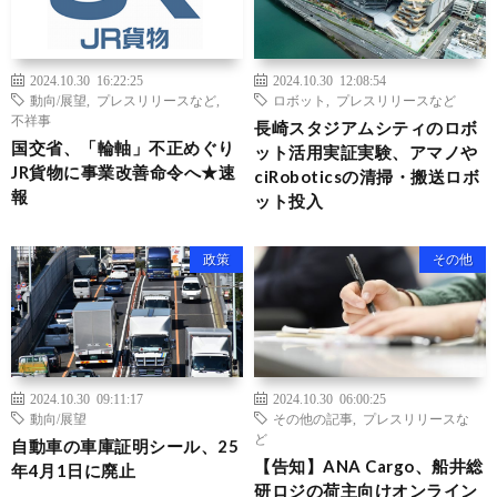
2024.10.30 16:22:25
2024.10.30 12:08:54
動向/展望
,
プレスリリースなど
,
ロボット
,
プレスリリースなど
不祥事
長崎スタジアムシティのロボ
国交省、「輪軸」不正めぐり
ット活用実証実験、アマノや
JR貨物に事業改善命令へ★速
ciRoboticsの清掃・搬送ロボ
報
ット投入
政策
その他
2024.10.30 09:11:17
2024.10.30 06:00:25
動向/展望
その他の記事
,
プレスリリースな
ど
自動車の車庫証明シール、25
【告知】ANA Cargo、船井総
年4月1日に廃止
研ロジの荷主向けオンライン