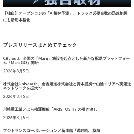
【独自】オープンロジの「AI梱包予測」、トラック必要台数の迅速把握
にも活用本格化
プレスリリースまとめてチェック
CBcloud、全国の「Marq」施設を起点とした新たな配送プラットフォー
ム「MarqGO」開始
2026年8月5日
株式会社Univearth、倉吉運送株式会社と資本提携〜山陰エリアへ実運送
ネットワークを拡大〜
2026年8月5日
川崎重工業／ばら積運搬船「ARISTOS II」の引き渡し
2026年8月5日
フジトランスコーポレーション／新造船「蓉翔丸」就航