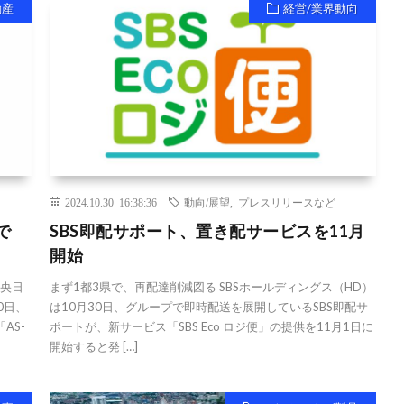
動産
経営/業界動向
2024.10.30 16:38:36
動向/展望
,
プレスリリースなど
で
SBS即配サポート、置き配サービスを11月
開始
中央日
まず1都3県で、再配達削減図る SBSホールディングス（HD）
0日、
は10月30日、グループで即時配送を展開しているSBS即配サ
AS-
ポートが、新サービス「SBS Eco ロジ便」の提供を11月1日に
開始すると発 […]