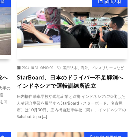
動産
雇用/人材
2024.10.31 06:00:00
雇用/人材
,
海外
,
プレスリリースなど
設へ
StarBoard、日本のドライバー不足解消へ
インドネシアで運転訓練所設立
大手の
投
庄内橋自動車学校や現地企業と連携 インドネシアに特化した
を開
人材紹介事業を展開するStarBoard（スターボード、名古屋
市）は10月30日、庄内橋自動車学校（同）、インドネシアの
Sahabat Jepa […]