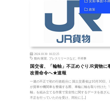
災害/事故/不
政策
2024.10.30 16:22:25
動向/展望
,
プレスリリースなど
,
不祥事
国交省、「輪軸」不正めぐりJR貨物に
改善命令へ★速報
一連の不正で初の行政処分に 国土交通省は10月30日、
が貨車や機関車を整備する際、車輪に軸を取り付けた「
軸」を組み立てる作業で安全性に関するデータを改ざん
不正を行っていたのを受け、同社に […]