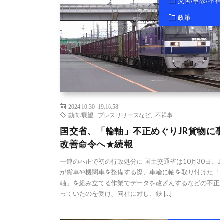
災害/事故/不
政策
2024.10.30 19:16:58
動向/展望
,
プレスリリースなど
,
不祥事
国交省、「輪軸」不正めぐりJR貨物に
改善命令へ★続報
一連の不正で初の行政処分に 国土交通省は10月30日、
が貨車や機関車を整備する際、車輪に軸を取り付けた「
軸」を組み立てる作業でデータを改ざんするなどの不正
っていたのを受け、同社に対し、鉄 […]