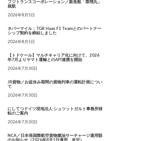
フジトランスコーポレーション／新造船「蓉翔丸」
就航
2026年8月5日
ネバーマイル：TGR Haas F1 Teamとのパートナー
シップ契約を締結しました
2026年8月5日
【トドケール】マルチキャリア化に向けて、2026
年7月よりヤマト運輸とのAPI連携を開始
2026年7月30日
JR貨物／お盆休み期間の貨物列車の運転計画につい
て
2026年7月30日
にしてつドイツ現地法人 シュツットガルト事務所移
転のご案内
2026年7月30日
NCA／日本発国際航空貨物燃油サーチャージ適用額
のお知らせ（2026年8月1日適用 改定）