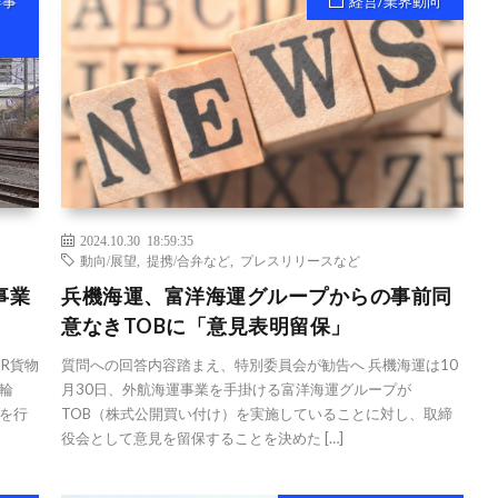
祥事
経営/業界動向
2024.10.30 18:59:35
動向/展望
,
提携/合弁など
,
プレスリリースなど
事業
兵機海運、富洋海運グループからの事前同
意なきTOBに「意見表明留保」
JR貨物
質問への回答内容踏まえ、特別委員会が勧告へ 兵機海運は10
輪
月30日、外航海運事業を手掛ける富洋海運グループが
を行
TOB（株式公開買い付け）を実施していることに対し、取締
役会として意見を留保することを決めた […]