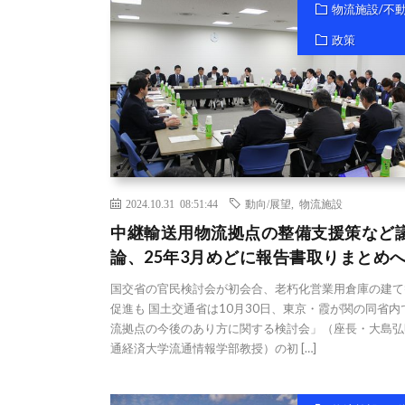
物流施設/不
政策
2024.10.31 08:51:44
動向/展望
,
物流施設
中継輸送用物流拠点の整備支援策など
論、25年3月めどに報告書取りまとめ
国交省の官民検討会が初会合、老朽化営業用倉庫の建て
促進も 国土交通省は10月30日、東京・霞が関の同省内
流拠点の今後のあり方に関する検討会」（座長・大島弘
通経済大学流通情報学部教授）の初 […]