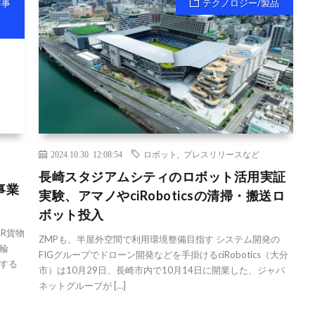
祥事
テクノロジー/製品
2024.10.30 12:08:54
ロボット
,
プレスリリースなど
長崎スタジアムシティのロボット活用実証
事業
実験、アマノやciRoboticsの清掃・搬送ロ
ボット投入
JR貨物
ZMPも、半屋外空間で利用環境整備目指す システム開発の
輪
FIGグループでドローン開発などを手掛けるciRobotics（大分
する
市）は10月29日、長崎市内で10月14日に開業した、ジャパ
ネットグループが […]