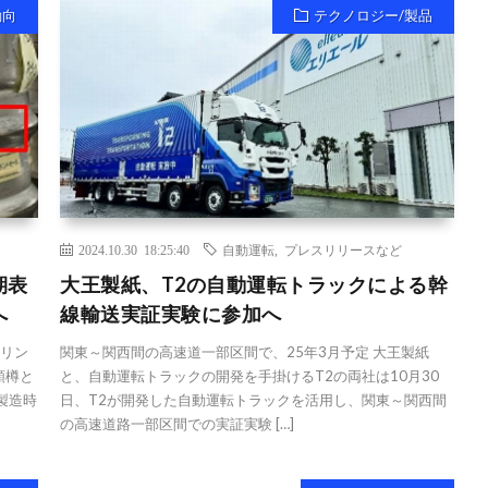
動向
テクノロジー/製品
2024.10.30 18:25:40
自動運転
,
プレスリリースなど
期表
大王製紙、T2の自動運転トラックによる幹
へ
線輸送実証実験に参加へ
キリン
関東～関西間の高速道一部区間で、25年3月予定 大王製紙
類樽と
と、自動運転トラックの開発を手掛けるT2の両社は10月30
製造時
日、T2が開発した自動運転トラックを活用し、関東～関西間
の高速道路一部区間での実証実験 […]