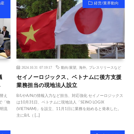
動産
経営/業界動向
2024.10.31 07:19:17
動向/展望
,
海外
,
プレスリリースなど
議
セイノーロジックス、ベトナムに後方支援
へ
業務担当の現地法人設立
替え
B/LやA/Nの情報入力など担当、対応強化 セイノーロジックス
で「物
は10月31日、ベトナムに現地法人「SEINO LOGIX
明流
(VIETNAM)」を設立、11月1日に業務を始めると発表した。
主にB/L（ […]