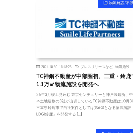
物流施設/不
2024.10.30 16:48:28
プレスリリースなど
,
物流施設
TC神鋼不動産が中部圏初、三重・鈴鹿
1.1万㎡物流施設を開発へ
26年3月竣工見込む 東京センチュリーと神戸製鋼所、
本土地建物の3社が出資しているTC神鋼不動産は10月3
三重県鈴鹿市で自社案件としては第6弾となる物流施設「
LOGI鈴鹿」を開発する […]