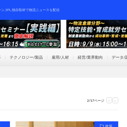
ーン,3PL,独自取材で物流ニュースを配信
事
テクノロジー/製品
雇用/人材
経営/業界動向
データ/
2/17ページ
<
>
産
政策