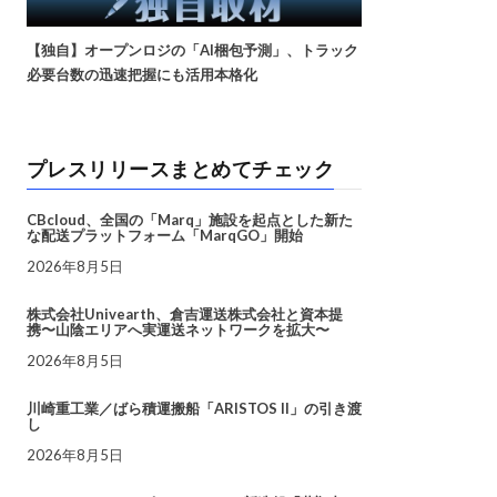
【独自】オープンロジの「AI梱包予測」、トラック
必要台数の迅速把握にも活用本格化
プレスリリースまとめてチェック
CBcloud、全国の「Marq」施設を起点とした新た
な配送プラットフォーム「MarqGO」開始
2026年8月5日
株式会社Univearth、倉吉運送株式会社と資本提
携〜山陰エリアへ実運送ネットワークを拡大〜
2026年8月5日
川崎重工業／ばら積運搬船「ARISTOS II」の引き渡
し
2026年8月5日