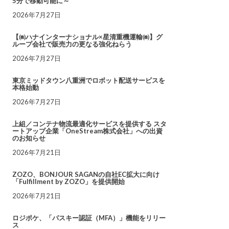
5分で移動可能に～
2026年7月27日
【㈱ハナインターナショナル×星清重機運輸㈱】グ
ループ会社で販売力の更なる強化ねらう
2026年7月27日
東京ミッドタウン八重洲でロボット配送サービスを
本格始動
2026年7月27日
上組／コンテナ物流最適化サービスを提供する スタ
ートアップ企業「OneStream株式会社」への出資
のお知らせ
2026年7月21日
ZOZO、BONJOUR SAGANの自社EC拡大に向け
「Fulfillment by ZOZO」を提供開始
2026年7月21日
ロジポケ、「パスキー認証（MFA）」機能をリリー
ス