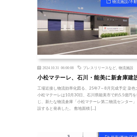
物流施設/不
2024.10.31 06:00:08
プレスリリースなど
,
物流施設
小松マテーレ、石川・能美に新倉庫建
工場近接し物流効率化図る、25年7～8月完成予定 染色
小松マテーレは10月30日、石川県能美市で約5.5億円を
じ、新たな物流倉庫「小松マテーレ第二物流センター」
設すると発表した。 敷地面積 […]