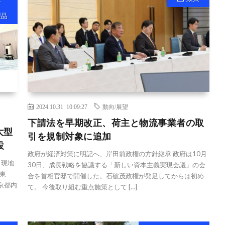
製品
2024.10.31 10:09:27
動向/展望
下請法を早期改正、荷主と物流事業者の取
大型
引を規制対象に追加
設
政府が経済対策に明記へ、岸田前政権の方針継承 政府は10月
【現地
30日、成長戦略を協議する「新しい資本主義実現会議」の会
東
合を首相官邸で開催した。石破茂政権が発足してからは初め
京都内
て。 今後取り組む重点施策として […]