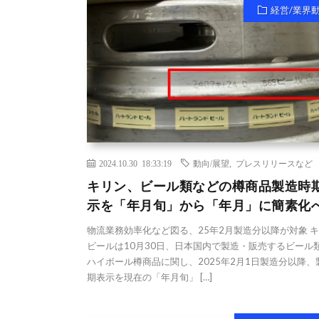
経営/業界
2024.10.30 18:33:19
動向/展望
,
プレスリリースなど
キリン、ビール類などの樽商品製造時
示を「年月旬」から「年月」に簡素化
物流業務効率化など図る、25年2月製造分以降が対象 
ビールは10月30日、日本国内で製造・販売するビール
ハイボール樽商品に関し、2025年2月1日製造分以降、
期表示を現在の「年月旬」 […]