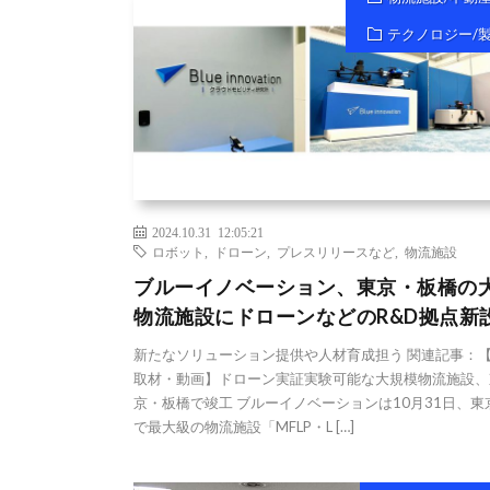
テクノロジー/
2024.10.31 12:05:21
ロボット
,
ドローン
,
プレスリリースなど
,
物流施設
ブルーイノベーション、東京・板橋の
物流施設にドローンなどのR&D拠点新
新たなソリューション提供や人材育成担う 関連記事：
取材・動画】ドローン実証実験可能な大規模物流施設、
京・板橋で竣工 ブルーイノベーションは10月31日、東
で最大級の物流施設「MFLP・L […]