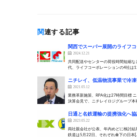
関連する記事
関西でスーパー展開のライフコ
2024.12.21
共同配送やセンターの荷役時間短縮な
代、ライフコーポレーションの4社は12
ニチレイ、低温物流事業で冷凍
2021.05.12
業務革新施策、RPA化は27時間目標 
決算会見で、ニチレイロジグループ本社
日通と名鉄運輸の提携強化へ協
2023.05.22
両社親会社が公表、年内めどに検討結果や進
鉄道は5月22日、それぞれ傘下の日本[…