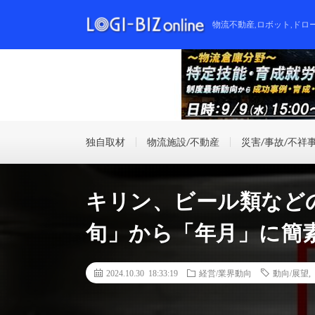
物流不動産,ロボット,ドロ
独自取材
物流施設/不動産
災害/事故/不祥
キリン、ビール類など
旬」から「年月」に簡
2024.10.30 18:33:19
経営/業界動向
動向/展望
,