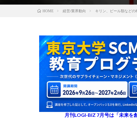
経営/業界動向
キリン、ビール類などの
HOME
月刊LOGI-BIZ 7月号は「未