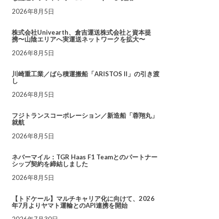
2026年8月5日
株式会社Univearth、倉吉運送株式会社と資本提
携〜山陰エリアへ実運送ネットワークを拡大〜
2026年8月5日
川崎重工業／ばら積運搬船「ARISTOS II」の引き渡
し
2026年8月5日
フジトランスコーポレーション／新造船「蓉翔丸」
就航
2026年8月5日
ネバーマイル：TGR Haas F1 Teamとのパートナー
シップ契約を締結しました
2026年8月5日
【トドケール】マルチキャリア化に向けて、2026
年7月よりヤマト運輸とのAPI連携を開始
2026年7月30日