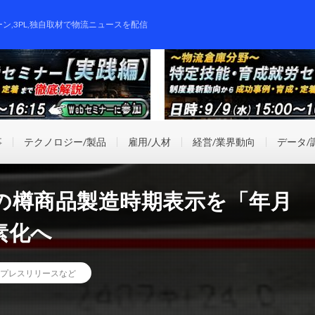
ーン,3PL,独自取材で物流ニュースを配信
事
テクノロジー/製品
雇用/人材
経営/業界動向
データ/
の樽商品製造時期表示を「年月
素化へ
プレスリリースなど