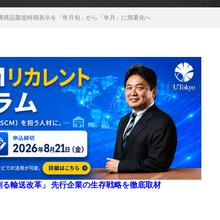
樽商品製造時期表示を「年月旬」から「年月」に簡素化へ
来を創る輸送改革」 先行企業の生存戦略を徹底取材