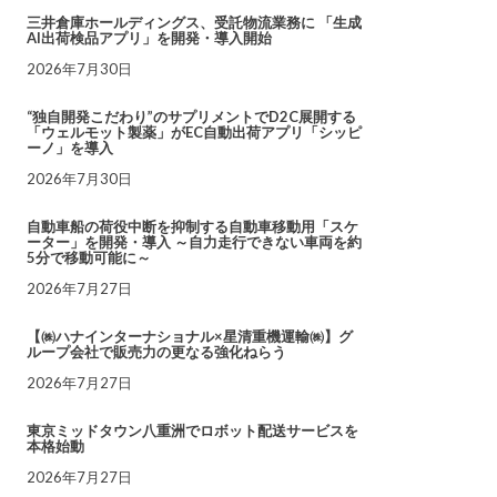
三井倉庫ホールディングス、受託物流業務に 「生成
AI出荷検品アプリ」を開発・導入開始
2026年7月30日
“独自開発こだわり”のサプリメントでD2C展開する
「ウェルモット製薬」がEC自動出荷アプリ「シッピ
ーノ」を導入
2026年7月30日
自動車船の荷役中断を抑制する自動車移動用「スケ
ーター」を開発・導入 ～自力走行できない車両を約
5分で移動可能に～
2026年7月27日
【㈱ハナインターナショナル×星清重機運輸㈱】グ
ループ会社で販売力の更なる強化ねらう
2026年7月27日
東京ミッドタウン八重洲でロボット配送サービスを
本格始動
2026年7月27日