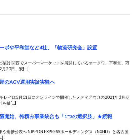
ーポや平和堂など4社、「物流研究会」設置
ど検討 関西でスーパーマーケットを展開しているオークワ、平和堂、万
月20日、安[…]
帯のAGV運用実証実験へ
ニチレイは5月11日にオンラインで開催したメディア向けの2021年3月期
を軸[…]
議開始、特積み事業統合も「1つの選択肢」★続報
捗公表へ NIPPON EXPRESSホールディングス（NXHD）と名古屋
]