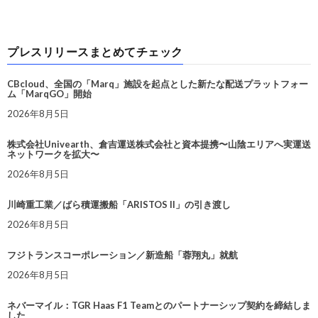
プレスリリースまとめてチェック
CBcloud、全国の「Marq」施設を起点とした新たな配送プラットフォー
ム「MarqGO」開始
2026年8月5日
株式会社Univearth、倉吉運送株式会社と資本提携〜山陰エリアへ実運送
ネットワークを拡大〜
2026年8月5日
川崎重工業／ばら積運搬船「ARISTOS II」の引き渡し
2026年8月5日
フジトランスコーポレーション／新造船「蓉翔丸」就航
2026年8月5日
ネバーマイル：TGR Haas F1 Teamとのパートナーシップ契約を締結しま
した