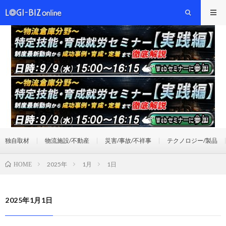
独自取材
物流施設/不動産
災害/事故/不祥事
テクノロジー/製品
2025年
1月
1日
HOME
2025年1月1日