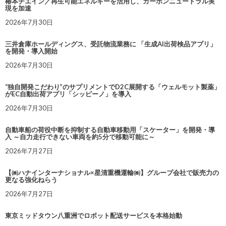
椿本チエイン／再生可能エネルギーを活用し、カーボンニュートラル実
現を加速
2026年7月30日
三井倉庫ホールディングス、受託物流業務に 「生成AI出荷検品アプリ」
を開発・導入開始
2026年7月30日
“独自開発こだわり”のサプリメントでD2C展開する「ウェルモット製薬」
がEC自動出荷アプリ「シッピーノ」を導入
2026年7月30日
自動車船の荷役中断を抑制する自動車移動用「スケーター」を開発・導
入 ～自力走行できない車両を約5分で移動可能に～
2026年7月27日
【㈱ハナインターナショナル×星清重機運輸㈱】グループ会社で販売力の
更なる強化ねらう
2026年7月27日
東京ミッドタウン八重洲でロボット配送サービスを本格始動