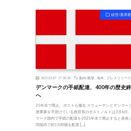
経営/業界
2025.03.07 17:39:30
動向/展望
,
海外
,
プレスリリース
デンマークの手紙配達、400年の歴史
へ
25年末で廃止、ポストも撤去 スウェーデンとデンマー
便事業を手掛けている政府系のポストノルドは3月6日
マーク国内で手紙の配達を2025年末で廃止すると発表
同国内で約1500個を配置 […]