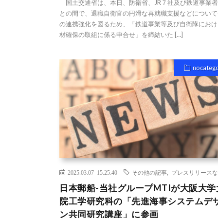
国土交通省は、本日、防衛省、JR７社及び鉄道事業者
との間で、退職自衛官の円滑な再就職支援などについて
の連携強化を図るため、「鉄道事業等及び自衛隊におけ
材確保の取組に係る申合せ」を締結いた […]
nocateg
2025.03.07 15:25:40
その他の記事
,
プレスリリースな
日本郵船-当社グループMTIが大阪大学
院工学研究科の「先進海事システムデ
ン共同研究講座」に参画