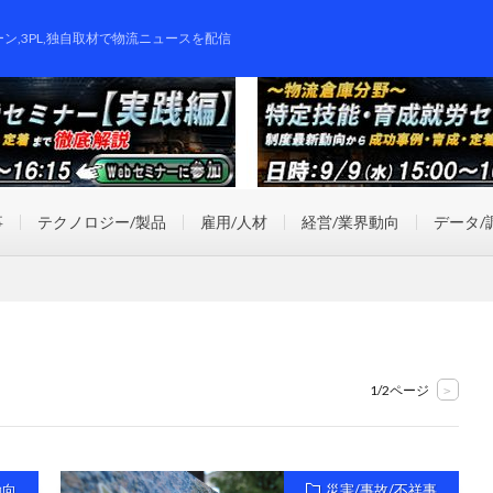
ーン,3PL,独自取材で物流ニュースを配信
事
テクノロジー/製品
雇用/人材
経営/業界動向
データ/
1/2ページ
>
動向
災害/事故/不祥事