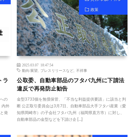
政策
2025.03.07 18:47:54
動向/展望
,
プレスリリースなど
,
不祥事
トラ
公取委、自動車部品のフタバ九州に下請法
違反で再発防止勧告
への
金型3733個を無償保管、「不当な利益提供要請」に該当と判
、内外
断 公正取引委員会は3月7日、自動車部品大手フタバ産業（愛
ると発
知県岡崎市）の子会社フタバ九州（福岡県直方市）に対し、
自動車部品の金型などを下請け企 […]