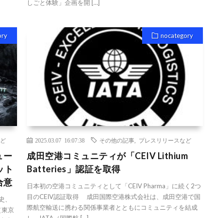
しごと体験」企画を開 […]
ory
nocategory
ど
2025.03.07 16:07:38
その他の記事
,
プレスリリースなど
ュー
成田空港コミュニティが「CEIV Lithium
ット
Batteries」認証を取得
合意
日本初の空港コミュニティとして「CEIV Pharma」に続く2つ
目のCEIV認証取得 成田国際空港株式会社は、成田空港で国
史、
際航空輸送に携わる関係事業者とともにコミュニティを結成
（東京
し、IATA（国際航 […]