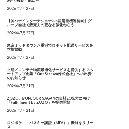
5分で移動可能に～
2026年7月27日
【㈱ハナインターナショナル×星清重機運輸㈱】グ
ループ会社で販売力の更なる強化ねらう
2026年7月27日
東京ミッドタウン八重洲でロボット配送サービスを
本格始動
2026年7月27日
上組／コンテナ物流最適化サービスを提供する スタ
ートアップ企業「OneStream株式会社」への出資
のお知らせ
2026年7月21日
ZOZO、BONJOUR SAGANの自社EC拡大に向け
「Fulfillment by ZOZO」を提供開始
2026年7月21日
ロジポケ、「パスキー認証（MFA）」機能をリリー
ス