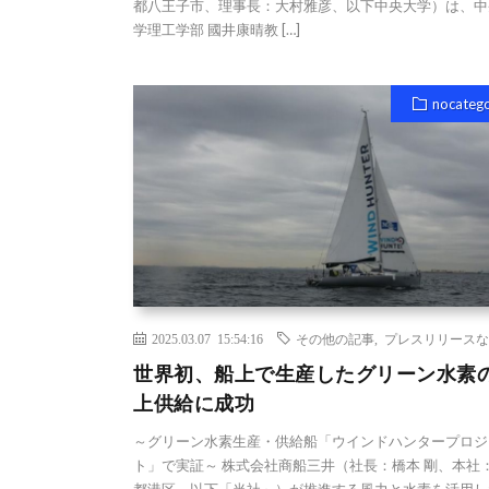
都八王子市、理事長：大村雅彦、以下中央大学）は、中
学理工学部 國井康晴教 […]
nocateg
2025.03.07 15:54:16
その他の記事
,
プレスリリースな
世界初、船上で生産したグリーン水素
上供給に成功
～グリーン水素生産・供給船「ウインドハンタープロジ
ト」で実証～ 株式会社商船三井（社長：橋本 剛、本社