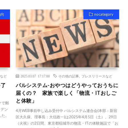
動向
nocategory
など
2025.03.07 17:17:00
その他の記事
,
プレスリリースなど
終了
パルシステム-おやつはどうやっておうちに
届くの？ 家族で楽しく「物流・ITおしご
と体験」
クで郵
、デン
4月WEB事前申し込み受付中 パルシステム連合会(本部：新宿
した。
区大久保、理事長：大信政一)は2025年4月5日（土）、29日
（火祝）の2日間、東京都稲城市の物流・ITの体験施設で「お