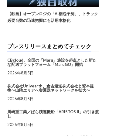
【独自】オープンロジの「AI梱包予測」、トラック
必要台数の迅速把握にも活用本格化
プレスリリースまとめてチェック
CBcloud、全国の「Marq」施設を起点とした新た
な配送プラットフォーム「MarqGO」開始
2026年8月5日
株式会社Univearth、倉吉運送株式会社と資本提
携〜山陰エリアへ実運送ネットワークを拡大〜
2026年8月5日
川崎重工業／ばら積運搬船「ARISTOS II」の引き渡
し
2026年8月5日