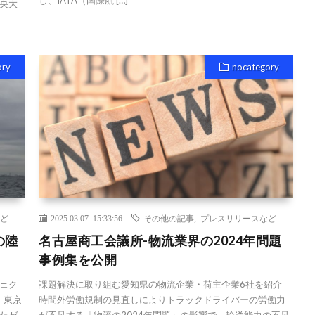
央大
ory
nocategory
ど
2025.03.07 15:33:56
その他の記事
,
プレスリリースなど
の陸
名古屋商工会議所-物流業界の2024年問題
事例集を公開
ェク
課題解決に取り組む愛知県の物流企業・荷主企業6社を紹介
：東京
時間外労働規制の見直しによりトラックドライバーの労働力