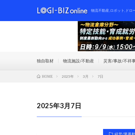
物流不動産,ロボット,ドロ
独自取材
物流施設/不動産
災害/事故/不祥
2025年
3月
7日
HOME
2025年3月7日
経営/業界