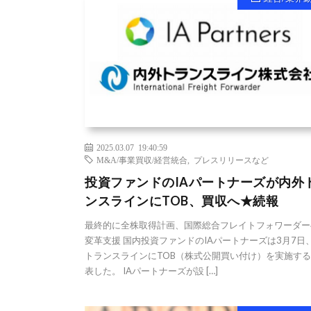
2025.03.07 19:40:59
M&A/事業買収/経営統合
,
プレスリリースなど
投資ファンドのIAパートナーズが内外
ンスラインにTOB、買収へ★続報
最終的に全株取得計画、国際総合フレイトフォワーダー
変革支援 国内投資ファンドのIAパートナーズは3月7日
トランスラインにTOB（株式公開買い付け）を実施す
表した。 IAパートナーズが設 […]