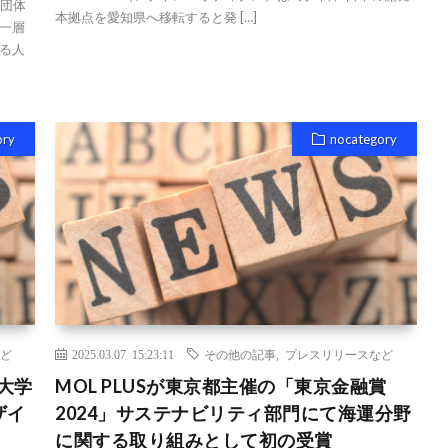
団体
本拠点を愛知県へ移転すると発 […]
一層
る人
ory
nocategory
ど
2025.03.07 15:23:11
その他の記事
,
プレスリリースなど
大学
MOL PLUSが東京都主催の「東京金融賞
ザイ
2024」サステナビリティ部門にて海運分野
に関する取り組みとして初の受賞