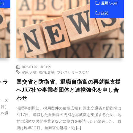
動向
雇用/人材
政策
2025.03.07 18:01:21
雇用/人材
,
動向/展望
,
プレスリリースなど
トラ
国交省と防衛省、退職自衛官の再就職支援
へJR7社や事業者団体と連携強化を申し合
わせ
ナーズ
付け）
活躍事例周知、採用案件の積極広報も 国土交通省と防衛省は
社を通
3月7日、退職した自衛官の円滑な再就職を支援するため、地
方自治体や民間事業者などに協力を要請したと発表した。 政
府は昨年12月、自衛官の処遇・勤 […]