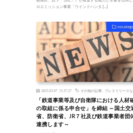
都港区、以下「当社」）が推進する風力と水素を活用し
ロエミッション事業「ウインドハンタ […]
nocateg
2025.03.07 15:37:27
その他の記事
,
プレスリリースな
「鉄道事業等及び自衛隊における人材
の取組に係る申合せ」を締結 ～国土交
省、防衛省、JR７社及び鉄道事業者団
連携します～