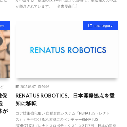
たゼ
が不足する「物流の2024年問題」の影響で、輸送能力の不足
が懸念されています。 名古屋商 […]
ory
nocategory
ど
2025.03.07 15:50:08
確保
RENATUS ROBOTICS、日本開発拠点を愛
通
知に移転
体が
コア技術強化狙い 自動倉庫システム「RENATUS（レナト
ス）」を手掛ける米国拠点のベンチャーRENATUS
ROBOTICS（レナトスロボティクス）は3月7日、日本の開発