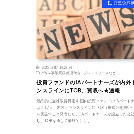
経営/業界
2025.03.07 18:28:20
M&A/事業買収/経営統合
,
プレスリリースなど
投資ファンドのIAパートナーズが内外
ンスラインにTOB、買収へ★速報
最終的に全株取得目指す 国内投資ファンドのIAパート
は3月7日、内外トランスラインにTOB（株式公開買い
を実施すると発表した。 IAパートナーズが設立した会
じ、TOBを通じて最終的に […]