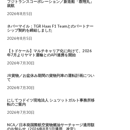
フジトランスコーポレーション／新造船「蓉翔丸」
就航
2026年8月5日
ネバーマイル：TGR Haas F1 Teamとのパートナー
シップ契約を締結しました
2026年8月5日
【トドケール】マルチキャリア化に向けて、2026
年7月よりヤマト運輸とのAPI連携を開始
2026年7月30日
JR貨物／お盆休み期間の貨物列車の運転計画につい
て
2026年7月30日
にしてつドイツ現地法人 シュツットガルト事務所移
転のご案内
2026年7月30日
NCA／日本発国際航空貨物燃油サーチャージ適用額
のお知らせ（2026年8月1日適用 改定）