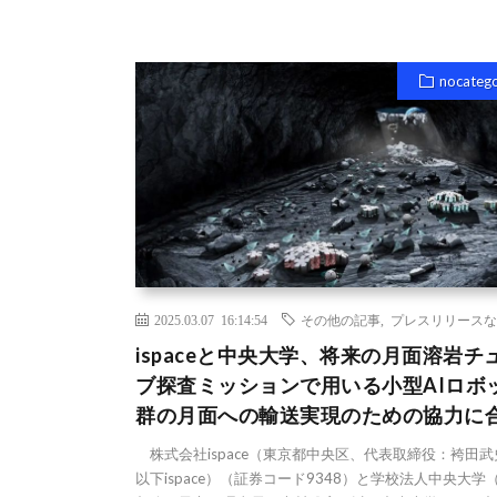
nocateg
2025.03.07 16:14:54
その他の記事
,
プレスリリースな
ispaceと中央大学、将来の月面溶岩チ
ブ探査ミッションで用いる小型AIロボ
群の月面への輸送実現のための協力に
株式会社ispace（東京都中央区、代表取締役：袴田武
以下ispace）（証券コード9348）と学校法人中央大学