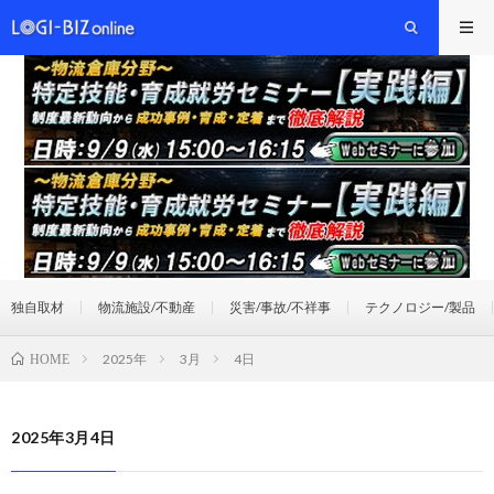
独自取材
物流施設/不動産
災害/事故/不祥事
テクノロジー/製品
2025年
3月
4日
HOME
2025年3月4日