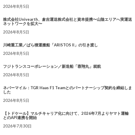
2026年8月5日
株式会社Univearth、倉吉運送株式会社と資本提携〜山陰エリアへ実運送
ネットワークを拡大〜
2026年8月5日
川崎重工業／ばら積運搬船「ARISTOS II」の引き渡し
2026年8月5日
フジトランスコーポレーション／新造船「蓉翔丸」就航
2026年8月5日
ネバーマイル：TGR Haas F1 Teamとのパートナーシップ契約を締結しま
した
2026年8月5日
【トドケール】マルチキャリア化に向けて、2026年7月よりヤマト運輸
とのAPI連携を開始
2026年7月30日