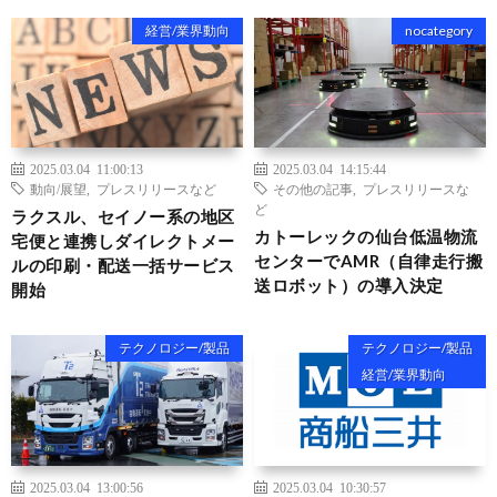
経営/業界動向
nocategory
2025.03.04 11:00:13
2025.03.04 14:15:44
動向/展望
,
プレスリリースなど
その他の記事
,
プレスリリースな
ど
ラクスル、セイノー系の地区
カトーレックの仙台低温物流
宅便と連携しダイレクトメー
センターでAMR（自律走行搬
ルの印刷・配送一括サービス
送ロボット）の導入決定
開始
テクノロジー/製品
テクノロジー/製品
経営/業界動向
2025.03.04 13:00:56
2025.03.04 10:30:57