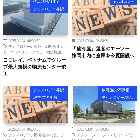
物流施設/不動産
nocategory
テクノロジー/製品
2025.03.04 06:00:52
2025.03.04 06:00:21
テクノロジー
,
海外
,
提携/合弁な
「駿河屋」運営のエーツー、
ど
,
プレスリリースなど
,
物流施設
静岡市内に倉庫を今夏開設へ
ヨコレイ、ベトナムでグルー
プ最大規模の物流センター竣
工
テクノロジー/製品
物流施設/不動産
経営/業界動向
テクノロジー/製品
2025.03.04 06:00:05
2025.03.04 06:00:05
テクノロジー
,
提携/合弁など
,
プ
テクノロジー
,
プレスリリースな