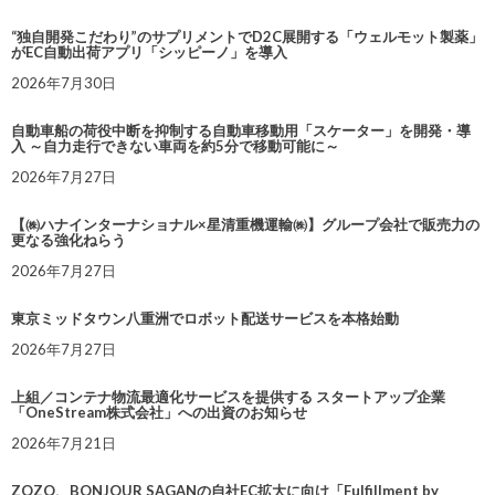
“独自開発こだわり”のサプリメントでD2C展開する「ウェルモット製薬」
がEC自動出荷アプリ「シッピーノ」を導入
2026年7月30日
自動車船の荷役中断を抑制する自動車移動用「スケーター」を開発・導
入 ～自力走行できない車両を約5分で移動可能に～
2026年7月27日
【㈱ハナインターナショナル×星清重機運輸㈱】グループ会社で販売力の
更なる強化ねらう
2026年7月27日
東京ミッドタウン八重洲でロボット配送サービスを本格始動
2026年7月27日
上組／コンテナ物流最適化サービスを提供する スタートアップ企業
「OneStream株式会社」への出資のお知らせ
2026年7月21日
ZOZO、BONJOUR SAGANの自社EC拡大に向け「Fulfillment by