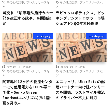
その他の記事
,
プレスリリースな
その他の記事
,
プレスリリースな
ど
ど
国交省-「駐車場法施行令の一
ラピュタロボティクス、ピッ
部を改正する政令」を閣議決
キングアシストロボット市場
定
シェア1位を3年連続獲得
nocategory
nocategory
2025.03.04 14:38:35
2025.03.04 14:34:36
その他の記事
,
プレスリリースな
その他の記事
,
プレスリリースな
ど
ど
関東地区12ヶ所の物流センタ
エニキャリ、Uber Eats の配
ーにて使用電力を100％再エ
達パートナー向け軽バンリー
ネ化～Senko Green
スを開始、ラストマイル物流
Enerism(エネリズム)(※1)計
のドライバー不足に対応
画を発表～