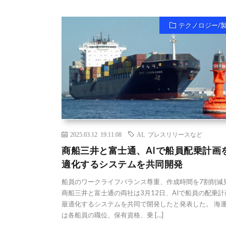
テクノロジー/
2025.03.12 19:11:08
AI
,
プレスリリースなど
商船三井と富士通、AIで船員配乗計画
適化するシステムを共同開発
船員のワークライフバランス尊重、作成時間を7割削減
商船三井と富士通の両社は3月12日、AIで船員の配乗計
最適化するシステムを共同で開発したと発表した。 海
は各船員の職位、保有資格、乗 […]