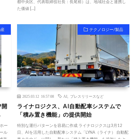
都中央区、代表取締役社長：長尾裕）は、地域社会と連携し
た価値 […]
動産
テクノロジー/製品
2025.03.12 16:57:08
AI
,
プレスリリースなど
P開
ライナロジクス、AI自動配車システムで
へ
「積み置き機能」の提供開始
Gホー
特別な運行パターンを容易に作成 ライナロジクスは3月12
ール
日、AIを活用した自動配車システム「LYNA（ライナ） 自動配