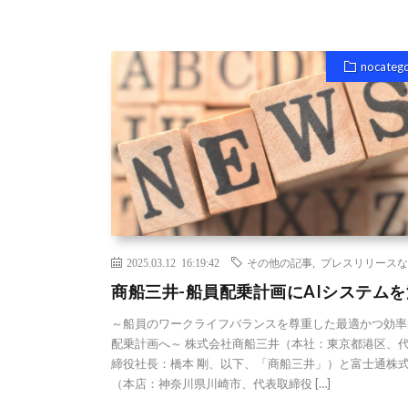
nocateg
2025.03.12 16:19:42
その他の記事
,
プレスリリースな
商船三井-船員配乗計画にAIシステム
～船員のワークライフバランスを尊重した最適かつ効率
配乗計画へ～ 株式会社商船三井（本社：東京都港区、
締役社長：橋本 剛、以下、「商船三井」）と富士通株
（本店：神奈川県川崎市、代表取締役 […]