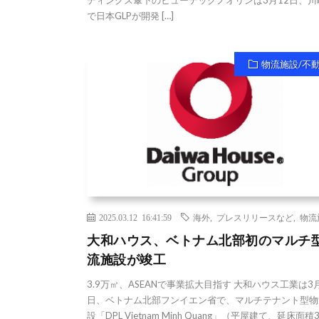
ディングス傘下のヒューテックノオリンは3月12日、川
で日本GLPが開発 […]
物流施設/不
2025.03.12 16:41:59
海外
,
プレスリリースなど
,
物流
大和ハウス、ベトナム北部初のマルチ
流施設が竣工
3.9万㎡、ASEANで事業拡大目指す 大和ハウス工業は3月
日、ベトナム北部フンイエン省で、マルチテナント型物
設「DPL Vietnam Minh Quang」（平屋建て、延床面積