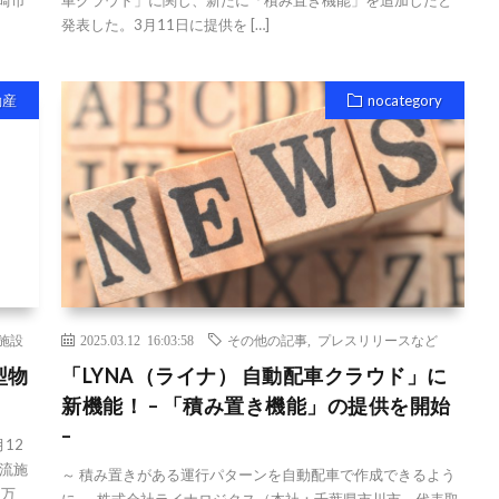
崎市
車クラウド」に関し、新たに「積み置き機能」を追加したと
発表した。3月11日に提供を […]
動産
nocategory
施設
2025.03.12 16:03:58
その他の記事
,
プレスリリースなど
型物
「LYNA（ライナ） 自動配車クラウド」に
新機能！ – 「積み置き機能」の提供を開始
–
12
流施
～ 積み置きがある運行パターンを自動配車で作成できるよう
3万