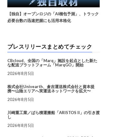
【独自】オープンロジの「AI梱包予測」、トラック
必要台数の迅速把握にも活用本格化
プレスリリースまとめてチェック
CBcloud、全国の「Marq」施設を起点とした新た
な配送プラットフォーム「MarqGO」開始
2026年8月5日
株式会社Univearth、倉吉運送株式会社と資本提
携〜山陰エリアへ実運送ネットワークを拡大〜
2026年8月5日
川崎重工業／ばら積運搬船「ARISTOS II」の引き渡
し
2026年8月5日