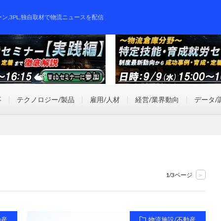
ーン,3PL,独自取材で物流ニュースを配信
事
テクノロジー/製品
雇用/人材
経営/業界動向
データ/
1/3ページ
>
動産
物流施設/不動産