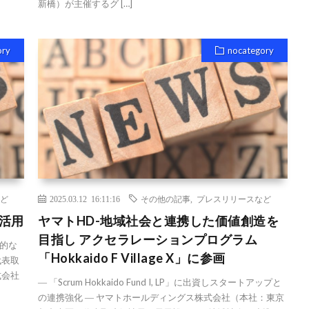
新橋）が主催するグ […]
ory
nocategory
ど
2025.03.12 16:11:16
その他の記事
,
プレスリリースなど
を活用
ヤマトHD-地域社会と連携した価値創造を
目指し アクセラレーションプログラム
的な
「Hokkaido F Village X」に参画
代表取
式会社
― 「Scrum Hokkaido Fund I, LP」に出資しスタートアップと
の連携強化 ― ヤマトホールディングス株式会社（本社：東京