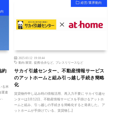
経営/業界動向
動向
2025.03.12 19:18:44
動向/展望
,
提携/合弁など
,
プレスリリースなど
協約
サカイ引越センター、不動産情報サービス
のアットホームと組み引っ越し手続き簡略
化
いる米
海運連
賃貸物件申し込み時の情報活用、再入力不要に サカイ引越セ
し、
ンターは3月12日、不動産情報サービスを手掛けるアットホ
ームと組み、引っ越しの手続きを簡略化すると発表した。 ア
ットホームが手掛けている、賃貸物 […]