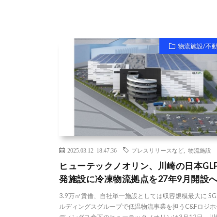
物流施設/不
2025.03.12 18:47:36
プレスリリースなど
,
物流施設
ヒューテックノオリン、川崎の日本GL
発施設に冷凍物流拠点を27年9月開設
3.9万㎡賃借、自社単一施設としては収容規模最大に S
ルディングスグループで低温物流事業を担うC&Fロジホ