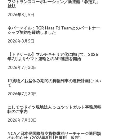
フジトランスコーポレーション／新造船「蓉翔丸」
就航
2026年8月5日
ネバーマイル：TGR Haas F1 Teamとのパートナー
シップ契約を締結しました
2026年8月5日
【トドケール】マルチキャリア化に向けて、2026
年7月よりヤマト運輸とのAPI連携を開始
2026年7月30日
JR貨物／お盆休み期間の貨物列車の運転計画につい
て
2026年7月30日
にしてつドイツ現地法人 シュツットガルト事務所移
転のご案内
2026年7月30日
NCA／日本発国際航空貨物燃油サーチャージ適用額
のお知らせ（2026年8月1日適用 改定）