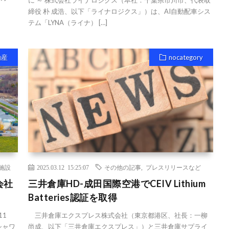
に ～ 株式会社ライナロジクス（本社：千葉県市川市、代表取
締役 朴 成浩、以下「ライナロジクス」）は、AI自動配車シス
テム「LYNA（ライナ） […]
動産
nocategory
施設
2025.03.12 15:25:07
その他の記事
,
プレスリリースなど
会社
三井倉庫HD-成田国際空港でCEIV Lithium
Batteries認証を取得
11
三井倉庫エクスプレス株式会社（東京都港区、社長：一柳
ルシャワ
尚成、以下「三井倉庫エクスプレス」）と三井倉庫サプライ