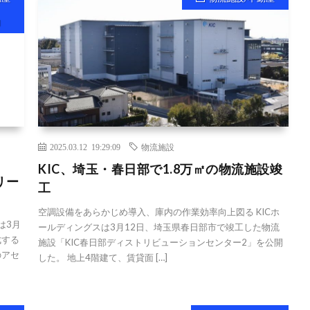
向
2025.03.12 19:29:09
物流施設
KIC、埼玉・春日部で1.8万㎡の物流施設竣
リー
工
空調設備をあらかじめ導入、庫内の作業効率向上図る KICホ
は3月
ールディングスは3月12日、埼玉県春日部市で竣工した物流
成する
施設「KIC春日部ディストリビューションセンター2」を公開
のアセ
した。 地上4階建て、賃貸面 […]