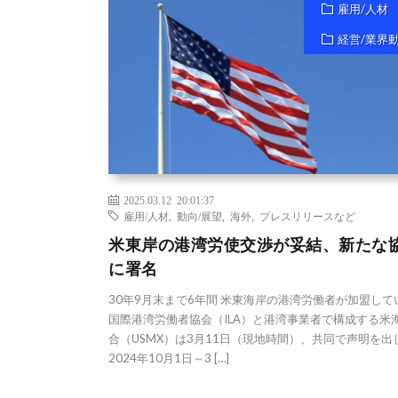
雇用/人材
経営/業界
2025.03.12 20:01:37
雇用/人材
,
動向/展望
,
海外
,
プレスリリースなど
米東岸の港湾労使交渉が妥結、新たな
に署名
30年9月末まで6年間 米東海岸の港湾労働者が加盟して
国際港湾労働者協会（ILA）と港湾事業者で構成する米
合（USMX）は3月11日（現地時間）、共同で声明を出
2024年10月1日～3 […]