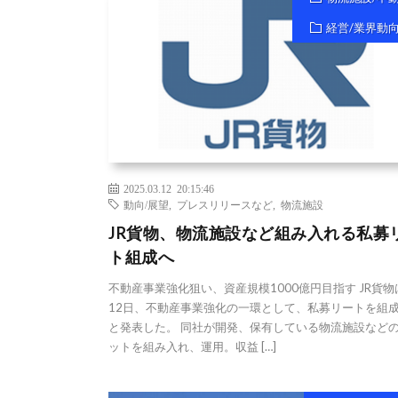
経営/業界動
2025.03.12 20:15:46
動向/展望
,
プレスリリースなど
,
物流施設
JR貨物、物流施設など組み入れる私募
ト組成へ
不動産事業強化狙い、資産規模1000億円目指す JR貨物
12日、不動産事業強化の一環として、私募リートを組
と発表した。 同社が開発、保有している物流施設など
ットを組み入れ、運用。収益 […]