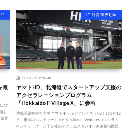
製品
経営/業界動向
2025.03.12 19:01:48
を最
ヤマトHD、北海道でスタートアップ支援の
アクセラレーションプログラム
「Hokkaido F Village X」に参画
見込む
画を
地域課題解決を支援 ヤマトホールディングス（HD）は3月12
運業界
日、米国のベンチャーキャピタルScrum Ventures（スクラム
ベンチャーズ）と子会社のスクラムスタジオ（東京都港区西