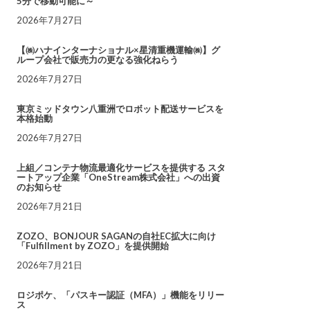
5分で移動可能に～
2026年7月27日
【㈱ハナインターナショナル×星清重機運輸㈱】グ
ループ会社で販売力の更なる強化ねらう
2026年7月27日
東京ミッドタウン八重洲でロボット配送サービスを
本格始動
2026年7月27日
上組／コンテナ物流最適化サービスを提供する スタ
ートアップ企業「OneStream株式会社」への出資
のお知らせ
2026年7月21日
ZOZO、BONJOUR SAGANの自社EC拡大に向け
「Fulfillment by ZOZO」を提供開始
2026年7月21日
ロジポケ、「パスキー認証（MFA）」機能をリリー
ス