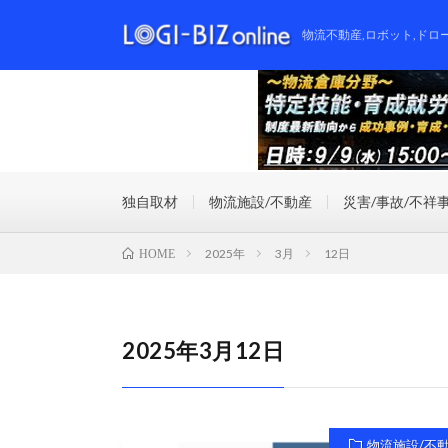
物流不動産,ロボット,ドロ
独自取材
物流施設/不動産
災害/事故/不祥
2025年
3月
12日
HOME
2025年3月12日
物流施設/不