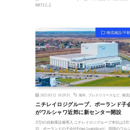
8871 […]
物流施設/不
2025.03.12 16:29:31
海外
,
プレスリリースなど
,
物流
ニチレイロジグループ、ポーランド子
がワルシャワ近郊に新センター開設
3万tの自動庫設備導入 ニチレイロジグループ本社は3月
日、ポーランドの子会社Frigo Logisticsが、同国のワ