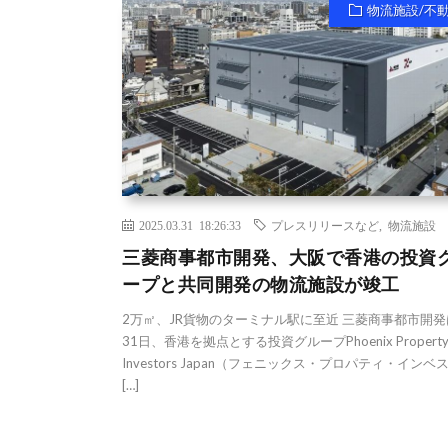
物流施設/不
2025.03.31 18:26:33
プレスリリースなど
,
物流施設
三菱商事都市開発、大阪で香港の投資
ープと共同開発の物流施設が竣工
2万㎡、JR貨物のターミナル駅に至近 三菱商事都市開発
31日、香港を拠点とする投資グループPhoenix Propert
Investors Japan（フェニックス・プロパティ・インベ
[…]