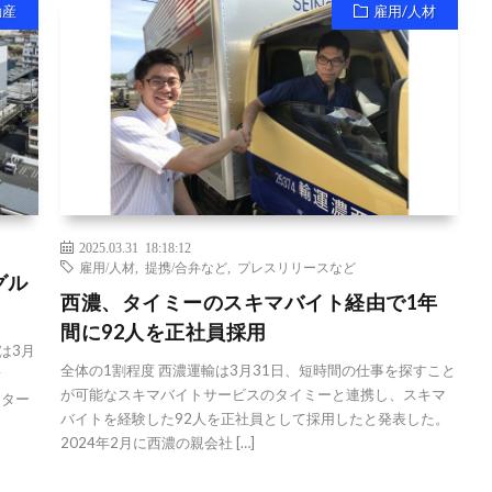
動産
雇用/人材
2025.03.31 18:18:12
雇用/人材
,
提携/合弁など
,
プレスリリースなど
グル
西濃、タイミーのスキマバイト経由で1年
間に92人を正社員採用
は3月
全体の1割程度 西濃運輸は3月31日、短時間の仕事を探すこと
y
が可能なスキマバイトサービスのタイミーと連携し、スキマ
スター
バイトを経験した92人を正社員として採用したと発表した。
2024年2月に西濃の親会社 […]