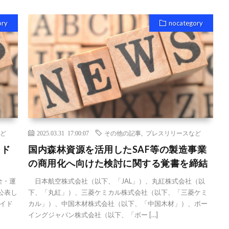
ory
nocategory
ど
2025.03.31 17:00:07
その他の記事
,
プレスリリースなど
イド
国内森林資源を活用したSAF等の製造事業
の商用化へ向けた検討に関する覚書を締結
全・運
日本航空株式会社（以下、「JAL」）、丸紅株式会社（以
公表し
下、「丸紅」）、三菱ケミカル株式会社（以下、「三菱ケミ
イド
カル」）、中国木材株式会社（以下、「中国木材」）、ボー
イングジャパン株式会社（以下、「ボー […]