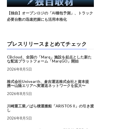
【独自】オープンロジの「AI梱包予測」、トラック
必要台数の迅速把握にも活用本格化
プレスリリースまとめてチェック
CBcloud、全国の「Marq」施設を起点とした新た
な配送プラットフォーム「MarqGO」開始
2026年8月5日
株式会社Univearth、倉吉運送株式会社と資本提
携〜山陰エリアへ実運送ネットワークを拡大〜
2026年8月5日
川崎重工業／ばら積運搬船「ARISTOS II」の引き渡
し
2026年8月5日