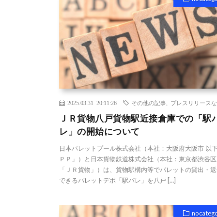
2025.03.31 20:11:26
その他の記事
,
プレスリリースな
ＪＲ貨物八戸貨物駅近接倉庫での「駅
レ」の開始について
日本パレットプール株式会社（本社：大阪府大阪市 以
ＰＰ」）と日本貨物鉄道株式会社（本社：東京都渋谷区
「ＪＲ貨物」）は、貨物駅構内等でパレットの貸出・返
できるパレットデポ「駅パレ」を八戸 […]
nocateg