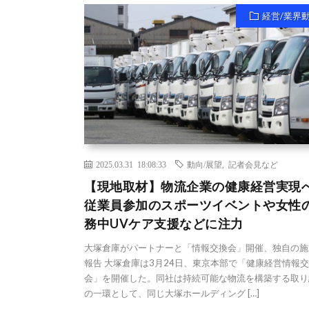
経営/業界
2025.03.31 18:08:33
動向/展望
,
記者会見など
【現地取材】物流企業の健康経営実現
従業員参加のスポーツイベントや女性
務中UVケア支援などに注力
大塚倉庫がパートナーと「情報交換会」開催、独自の施
報告 大塚倉庫は3月24日、東京本部で「健康経営情報
会」を開催した。同社は持続可能な物流を構築する取り
の一環として、同じ大塚ホールディング […]