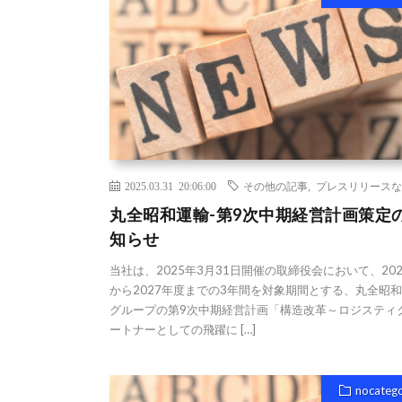
2025.03.31 20:06:00
その他の記事
,
プレスリリースな
丸全昭和運輸-第9次中期経営計画策定
知らせ
当社は、2025年3月31日開催の取締役会において、20
から2027年度までの3年間を対象期間とする、丸全昭
グループの第9次中期経営計画「構造改革～ロジスティ
ートナーとしての飛躍に […]
nocateg