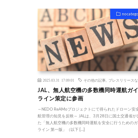
nocateg
2025.03.31 17:09:01
その他の記事
,
プレスリリースな
JAL、無人航空機の多数機同時運航ガ
ライン策定に参画
～NEDO ReAMoプロジェクトにて得られたドローン安
航管理の知見を反映～ JALは、3月28日に国土交通省が
た「無人航空機の多数機同時運航を安全に行うためのガ
ライン 第一版」（以下 […]