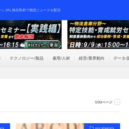
ーン,3PL,独自取材で物流ニュースを配信
事
テクノロジー/製品
雇用/人材
経営/業界動向
データ/
1/33ページ
>
ory
nocategory