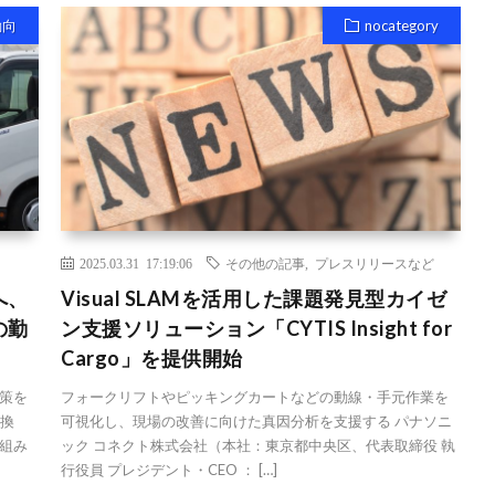
動向
nocategory
2025.03.31 17:19:06
その他の記事
,
プレスリリースなど
へ、
Visual SLAMを活用した課題発見型カイゼ
の勤
ン支援ソリューション「CYTIS Insight for
Cargo」を提供開始
策を
フォークリフトやピッキングカートなどの動線・手元作業を
交換
可視化し、現場の改善に向けた真因分析を支援する パナソニ
組み
ック コネクト株式会社（本社：東京都中央区、代表取締役 執
行役員 プレジデント・CEO ： […]