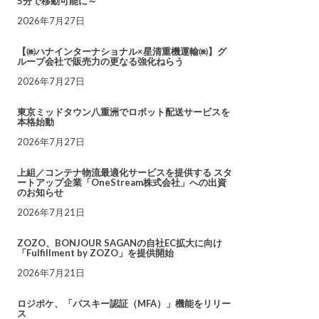
5分で移動可能に～
2026年7月27日
【㈱ハナインターナショナル×星清重機運輸㈱】グ
ループ会社で販売力の更なる強化ねらう
2026年7月27日
東京ミッドタウン八重洲でロボット配送サービスを
本格始動
2026年7月27日
上組／コンテナ物流最適化サービスを提供する スタ
ートアップ企業「OneStream株式会社」への出資
のお知らせ
2026年7月21日
ZOZO、BONJOUR SAGANの自社EC拡大に向け
「Fulfillment by ZOZO」を提供開始
2026年7月21日
ロジポケ、「パスキー認証（MFA）」機能をリリー
ス