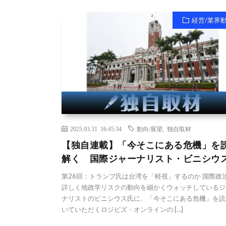
経営/業界
2025.03.31 16:45:34
動向/展望
,
独自取材
【独自連載】「今そこにある危機」を
解く 国際ジャーナリスト・ビニシウ
第26回：トランプ氏は台湾を「軽視」するのか 国際政
詳しく地政学リスクの動向を細かくウォッチしているジ
ナリストのビニシウス氏に、「今そこにある危機」を読
いていただくロジビズ・オンラインの […]