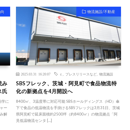
動向
物流施設/不動産
2025.03.31 16:20:07
ｃ
,
プレスリリースなど
,
物流施設
読み
SBSフレック、茨城・阿見町で食品物流特
ス氏
化の新拠点を4月開設へ
治学に
8400㎡、3温度帯に対応可能 SBSホールディングス（HD）傘
ャー
下で食品の低温物流を手掛けるSBSフレックは3月31日、茨城
み解
県阿見町で延床面積約2500坪（約8400㎡）の物流拠点「阿
見低温物流センタ […]