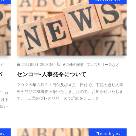
ど
2025.03.31 20:08:34
その他の記事
,
プレスリリースなど
パ
センコー-人事発令について
２０２５年３月３１日付及び４月１日付で、下記の通り人事
発令並びに機構改正をいたしましたので、お知らせいたしま
下「Ｎ
す。 …… 元のプレスリリースで詳細をチェック
 以下
却が
ory
nocategory