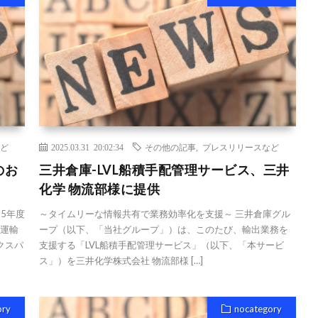
ど
2025.03.31 20:02:34
その他の記事
,
プレスリリースなど
のお
三井倉庫-LVL船積手配管理サービス、三井
化学 物流部様に提供
25年度
～タイムリーな情報共有で業務効率化を支援～ 三井倉庫グル
和運輸
ープ（以下、「当社グループ」）は、このたび、輸出業務を
クスパ
支援する「LVL船積手配管理サービス」（以下、「本サービ
ス」）を三井化学株式会社 物流部様 […]
ory
nocategory