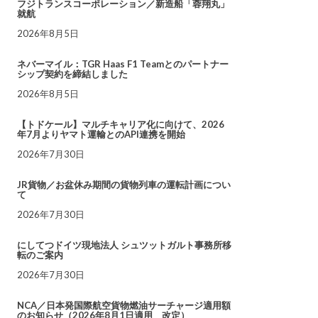
フジトランスコーポレーション／新造船「蓉翔丸」
就航
2026年8月5日
ネバーマイル：TGR Haas F1 Teamとのパートナー
シップ契約を締結しました
2026年8月5日
【トドケール】マルチキャリア化に向けて、2026
年7月よりヤマト運輸とのAPI連携を開始
2026年7月30日
JR貨物／お盆休み期間の貨物列車の運転計画につい
て
2026年7月30日
にしてつドイツ現地法人 シュツットガルト事務所移
転のご案内
2026年7月30日
NCA／日本発国際航空貨物燃油サーチャージ適用額
のお知らせ（2026年8月1日適用 改定）