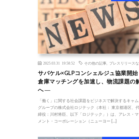
2025.03.31 19:58:52
その他の記事
,
プレスリリースな
サバケル×GLPコンシェルジュ協業開始
倉庫マッチングを加速し、物流課題の
へ ―
「働く」に関する社会課題をビジネスで解決するキャム
グループの株式会社ロジテック（本社： 東京都港区、
締役：川村将臣、以下「ロジテック」）は、アレス・マ
メント・コーポレーション（ニューヨー […]