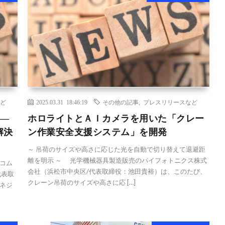
ど
2025.03.31 18:46:19
その他の記事
,
プレスリリースなど
 ―
ホロライトとＡＩカメラを用いた「クレー
解決
ン作業安全支援システム」を開発
～ 吊荷のサイズや高さに応じた光を自動で切り替えて退避距
離を明示 ～ 光学機械器具製造販売のパイフォトニクス株式
コム
会社（浜松市中央区/代表取締役：池田貴裕）は、このたび、
代表取
クレーン吊荷のサイズや高さに応 […]
ネジ