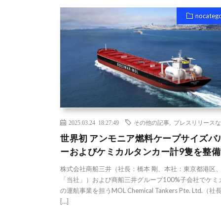
nocateg
2025.03.24 18:27:49
その他の記事
,
プレスリリースな
世界初 アンモニア燃料ケープサイズバ
ーおよびケミカルタンカー計9隻を整備
株式会社商船三井（社長：橋本 剛、本社：東京都港区
「当社」）および商船三井グループ100%子会社でケミ
の運航事業を担うMOL Chemical Tankers Pte. Ltd.（
[…]