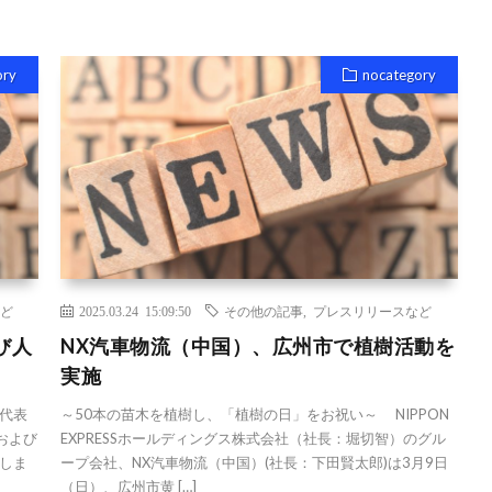
ory
nocategory
ど
2025.03.24 15:09:50
その他の記事
,
プレスリリースなど
び人
NX汽車物流（中国）、広州市で植樹活動を
実施
代表
～50本の苗木を植樹し、「植樹の日」をお祝い～ NIPPON
および
EXPRESSホールディングス株式会社（社長：堀切智）のグル
しま
ープ会社、NX汽車物流（中国）(社長：下田賢太郎)は3月9日
（日）、広州市黄 […]