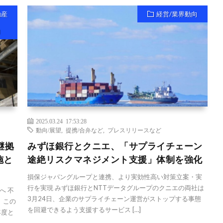
動産
経営/業界動向
向
2025.03.24 17:53:28
動向/展望
,
提携/合弁など
,
プレスリリースなど
継拠
みずほ銀行とクニエ、「サプライチェーン
施と
途絶リスクマネジメント支援」体制を強化
損保ジャパングループと連携、より実効性高い対策立案・実
行を実現 みずほ銀行とNTTデータグループのクニエの両社は
へ 不
3月24日、企業のサプライチェーン運営がストップする事態
 この
を回避できるよう支援するサービス […]
年度と