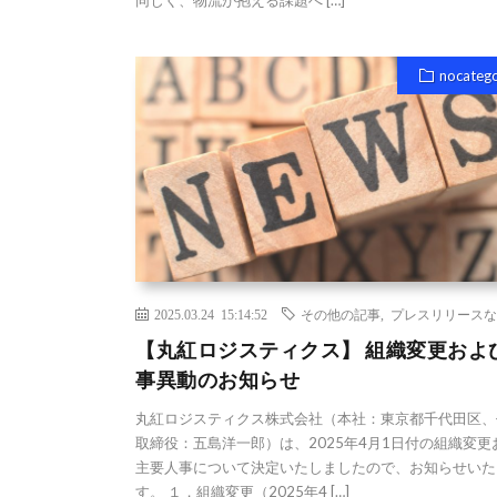
nocateg
2025.03.24 15:14:52
その他の記事
,
プレスリリースな
【丸紅ロジスティクス】 組織変更およ
事異動のお知らせ
丸紅ロジスティクス株式会社（本社：東京都千代田区、
取締役：五島洋一郎）は、2025年4月1日付の組織変更
主要人事について決定いたしましたので、お知らせいた
す。 １．組織変更（2025年4 […]