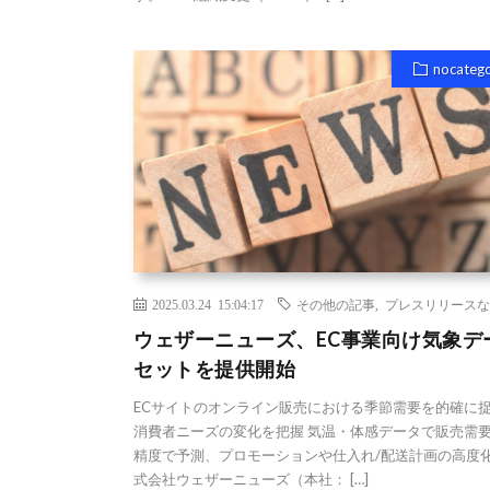
nocateg
2025.03.24 15:04:17
その他の記事
,
プレスリリースな
ウェザーニューズ、EC事業向け気象デ
セットを提供開始
ECサイトのオンライン販売における季節需要を的確に
消費者ニーズの変化を把握 気温・体感データで販売需
精度で予測、プロモーションや仕入れ/配送計画の高度化
式会社ウェザーニューズ（本社： […]