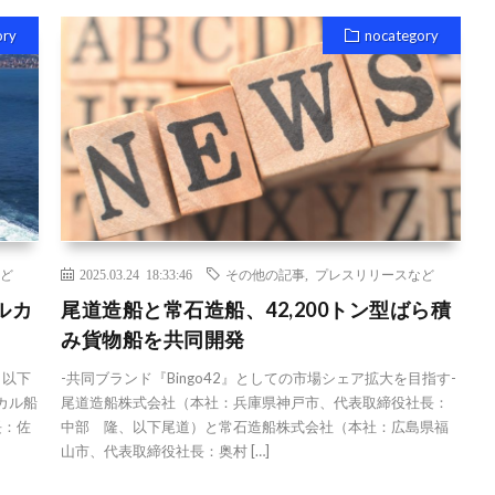
ory
nocategory
ど
2025.03.24 18:33:46
その他の記事
,
プレスリリースなど
ルカ
尾道造船と常石造船、42,200トン型ばら積
み貨物船を共同開発
、以下
-共同ブランド『Bingo42』としての市場シェア拡大を目指す-
カル船
尾道造船株式会社（本社：兵庫県神戸市、代表取締役社長：
社長：佐
中部 隆、以下尾道）と常石造船株式会社（本社：広島県福
山市、代表取締役社長：奥村 […]