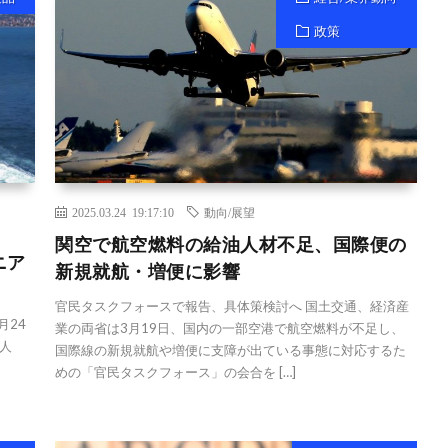
政策
2025.03.24 19:17:10
動向/展望
関空で航空燃料の給油人材不足、国際便の
ニア
新規就航・増便に影響
官民タスクフォースで報告、具体策検討へ 国土交通、経済産
月24
業の両省は3月19日、国内の一部空港で航空燃料が不足し、
人
国際線の新規就航や増便に支障が出ている事態に対応するた
めの「官民タスクフォース」の会合を […]