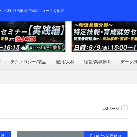
ーン,3PL,独自取材で物流ニュースを配信
事
テクノロジー/製品
雇用/人材
経営/業界動向
データ/
1/2ページ
>
製品
経営/業界動向