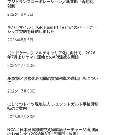
フジトランスコーポレーション／新造船「蓉翔丸」
就航
2026年8月5日
ネバーマイル：TGR Haas F1 Teamとのパートナー
シップ契約を締結しました
2026年8月5日
【トドケール】マルチキャリア化に向けて、2026
年7月よりヤマト運輸とのAPI連携を開始
2026年7月30日
JR貨物／お盆休み期間の貨物列車の運転計画につい
て
2026年7月30日
にしてつドイツ現地法人 シュツットガルト事務所移
転のご案内
2026年7月30日
NCA／日本発国際航空貨物燃油サーチャージ適用額
のお知らせ（2026年8月1日適用 改定）