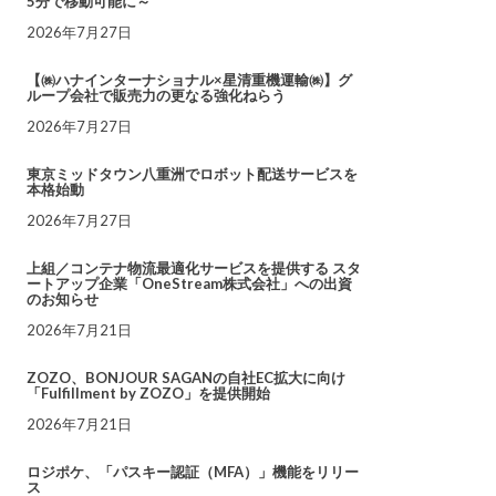
5分で移動可能に～
2026年7月27日
【㈱ハナインターナショナル×星清重機運輸㈱】グ
ループ会社で販売力の更なる強化ねらう
2026年7月27日
東京ミッドタウン八重洲でロボット配送サービスを
本格始動
2026年7月27日
上組／コンテナ物流最適化サービスを提供する スタ
ートアップ企業「OneStream株式会社」への出資
のお知らせ
2026年7月21日
ZOZO、BONJOUR SAGANの自社EC拡大に向け
「Fulfillment by ZOZO」を提供開始
2026年7月21日
ロジポケ、「パスキー認証（MFA）」機能をリリー
ス