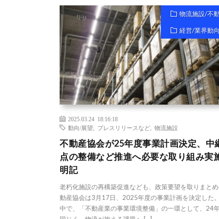
物流施設/不
経営/業界動
2025.03.24 18:16:18
動向/展望
,
プレスリリースなど
,
物流施設
不動産協会が25年度事業計画決定、中
点の整備など推進へ必要な取り組み実
明記
老朽化施設の再構築促進なども、政策要望を取りまとめ
動産協会は3月17日、2025年度の事業計画を決定した。
中で、「不動産業の事業環境整備」の一環として、24
同じく、物流が抱える課題へ […]