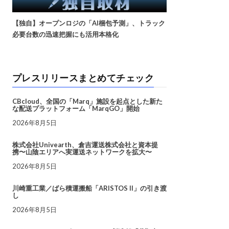
【独自】オープンロジの「AI梱包予測」、トラック
必要台数の迅速把握にも活用本格化
プレスリリースまとめてチェック
CBcloud、全国の「Marq」施設を起点とした新た
な配送プラットフォーム「MarqGO」開始
2026年8月5日
株式会社Univearth、倉吉運送株式会社と資本提
携〜山陰エリアへ実運送ネットワークを拡大〜
2026年8月5日
川崎重工業／ばら積運搬船「ARISTOS II」の引き渡
し
2026年8月5日