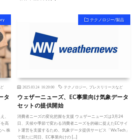
ory
テクノロジー/製品
ど
2025.03.24 16:20:00
テクノロジー
,
プレスリリースなど
ータ
ウェザーニューズ、EC事業向け気象データ
セットの提供開始
捉え、
消費者ニーズの変化把握を支援 ウェザーニューズは3月24
要を高
日、天候や季節で変わる消費者ニーズを的確に捉えたECサイ
へ 株
ト運営を支援するため、気象データ提供サービス「WxTech」
で新たに同日、EC事業向けの […]