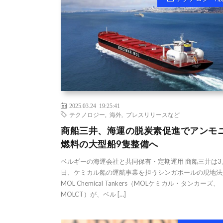
2025.03.24 19:25:41
テクノロジー
,
海外
,
プレスリリースなど
商船三井、海運の脱炭素促進でアンモ
燃料の大型船9隻整備へ
ベルギーの海運会社と共同保有・定期運用 商船三井は3
日、ケミカル船の運航事業を担うシンガポールの現地法
MOL Chemical Tankers（MOLケミカル・タンカーズ、
MOLCT）が、ベル […]