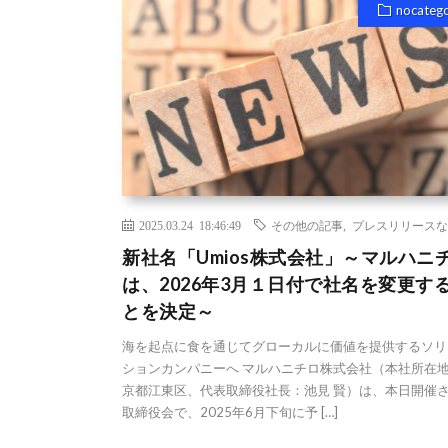
nocateg
2025.03.24 18:46:49
その他の記事
,
プレスリリースな
新社名「Umios株式会社」～マルハニ
は、2026年3月１日付で社名を変更す
とを決定～
海を起点に食を通じてグローカルに価値を提供するソリ
ションカンパニーへ マルハニチロ株式会社（本社所在
京都江東区、代表取締役社長：池見 賢）は、本日開催
取締役会で、2025年6月下旬に予 […]