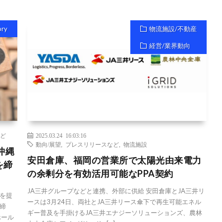
ory
物流施設/不動産
経営/業界動向
ど
2025.03.24 16:03:16
動向/展望
,
プレスリリースなど
,
物流施設
沖縄
安田倉庫、福岡の営業所で太陽光由来電力
を締
の余剰分を有効活用可能なPPA契約
JA三井グループなどと連携、外部に供給 安田倉庫とJA三井リ
を提
ースは3月24日、両社とJA三井リース傘下で再生可能エネル
締
ギー普及を手掛けるJA三井エナジーソリューションズ、農林
ホール