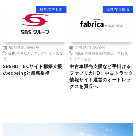
経営/業界動向
経営/業界動向
2025.05.03 06:00:56
2025.05.03 06:00:21
提携/合弁など
,
プレスリリースな
M&A/事業買収/経営統合
,
プレス
ど
リリースなど
SBSHD、ECサイト構築支援
中古車販売支援など手掛ける
のecbeingと業務提携
ファブリカHD、中古トラック
情報サイト運営のオートレッ
クスを買収へ