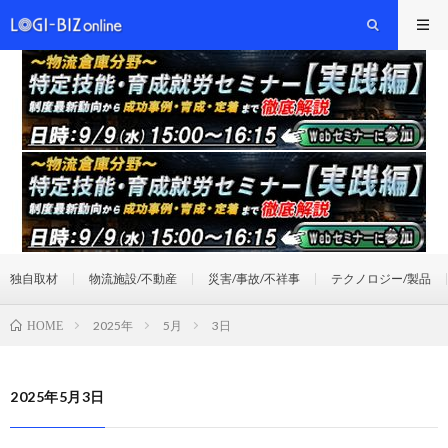
独自取材
物流施設/不動産
災害/事故/不祥事
テクノロジー/製品
2025年
5月
3日
HOME
2025年5月3日