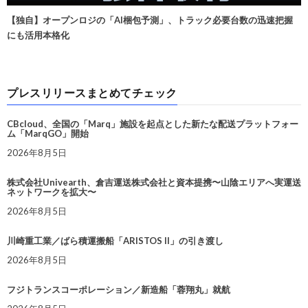
【独自】オープンロジの「AI梱包予測」、トラック必要台数の迅速把握
にも活用本格化
プレスリリースまとめてチェック
CBcloud、全国の「Marq」施設を起点とした新たな配送プラットフォー
ム「MarqGO」開始
2026年8月5日
株式会社Univearth、倉吉運送株式会社と資本提携〜山陰エリアへ実運送
ネットワークを拡大〜
2026年8月5日
川崎重工業／ばら積運搬船「ARISTOS II」の引き渡し
2026年8月5日
フジトランスコーポレーション／新造船「蓉翔丸」就航