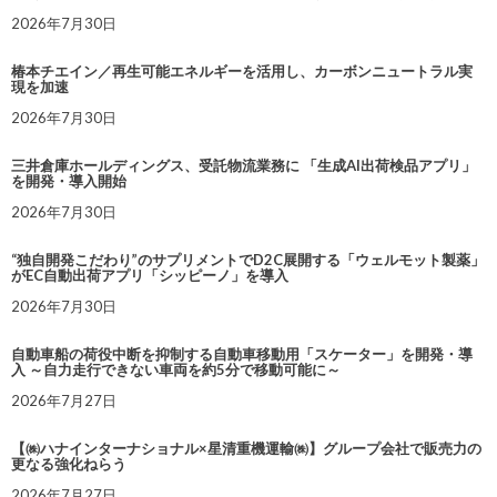
2026年7月30日
椿本チエイン／再生可能エネルギーを活用し、カーボンニュートラル実
現を加速
2026年7月30日
三井倉庫ホールディングス、受託物流業務に 「生成AI出荷検品アプリ」
を開発・導入開始
2026年7月30日
“独自開発こだわり”のサプリメントでD2C展開する「ウェルモット製薬」
がEC自動出荷アプリ「シッピーノ」を導入
2026年7月30日
自動車船の荷役中断を抑制する自動車移動用「スケーター」を開発・導
入 ～自力走行できない車両を約5分で移動可能に～
2026年7月27日
【㈱ハナインターナショナル×星清重機運輸㈱】グループ会社で販売力の
更なる強化ねらう
2026年7月27日