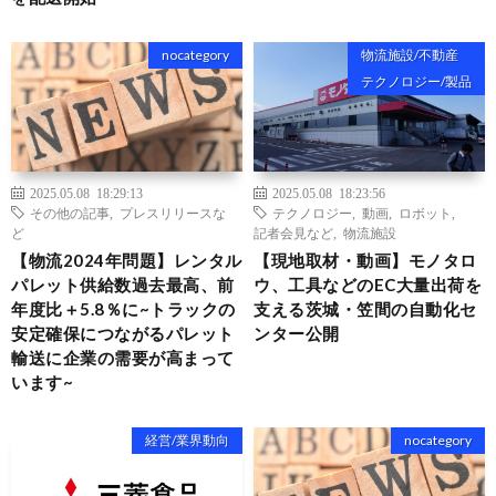
nocategory
物流施設/不動産
テクノロジー/製品
2025.05.08 18:29:13
2025.05.08 18:23:56
その他の記事
,
プレスリリースな
テクノロジー
,
動画
,
ロボット
,
ど
記者会見など
,
物流施設
【物流2024年問題】レンタル
【現地取材・動画】モノタロ
パレット供給数過去最高、前
ウ、工具などのEC大量出荷を
年度比＋5.8％に~トラックの
支える茨城・笠間の自動化セ
安定確保につながるパレット
ンター公開
輸送に企業の需要が高まって
います~
経営/業界動向
nocategory