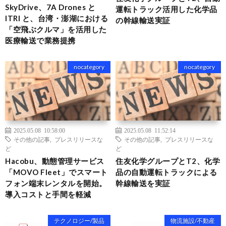
SkyDrive、7A Drones と
運転トラック活用した化学品
ITRI と、台湾・澎湖における
の幹線輸送実証
「空飛ぶクルマ」を活用した
医療輸送で業務提携
nocategory
nocategory
2025.05.08 10:58:00
2025.05.08 11:52:14
その他の記事
,
プレスリリースな
その他の記事
,
プレスリリースな
ど
ど
Hacobu、動態管理サービス
住友化学グループとT2、化学
「MOVO Fleet」でスマート
品の自動運転トラックによる
フォン端末レンタルを開始。
幹線輸送を実証
導入コストと手間を軽減
テクノロジー/製品
物流施設/不動産