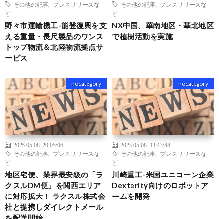
その他の記事
,
プレスリリースな
その他の記事
,
プレスリリースな
ど
ど
野々市運輸機工-能登復興を支
NX中国、華南地区・華北地区
える重量・長尺製品のワンス
で植樹活動を実施
トップ物流＆北陸物流拠点サ
ービス
nocategory
nocategory
2025.05.08 20:05:06
2025.05.08 18:43:44
その他の記事
,
プレスリリースな
その他の記事
,
プレスリリースな
ど
ど
地区宅便、業界最安級の「ラ
川崎重工-米国ユニコーン企業
クスルDM便」を関西エリア
Dexterity向けのロボットア
に対応拡大！ ラクスル株式会
ームを開発
社と提携しダイレクトメール
を配送開始