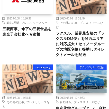
2025.05.08 16:20:31
2025.05.08 11:32:49
動向/展望
,
プレスリリースなど
その他の記事
,
プレスリリースな
ど
三菱商事、傘下の三菱食品を
ラクスル、業界最安級の「ラ
完全子会社化へ★速報
クスルDM便」を関西エリア
に対応拡大！セイノーグルー
プの地区宅便と提携しダイレ
クトメールを配送
nocategory
テクノロジー/製品
2025.05.08 14:35:53
2025.05.08 12:48:53
その他の記事
,
プレスリリースな
自動運転
,
プレスリリースなど
ど
住友化学グループとT2、自動