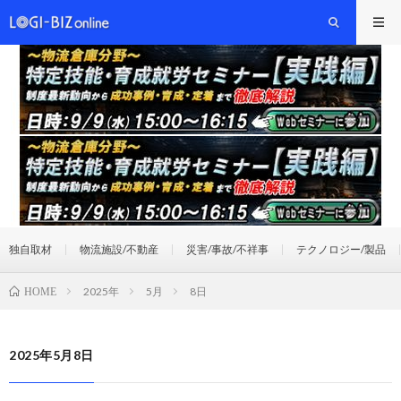
独自取材
物流施設/不動産
災害/事故/不祥事
テクノロジー/製品
2025年
5月
8日
HOME
2025年5月8日