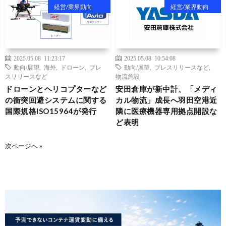
経営/業界動向
経営/業界動向
2025.05.08 11:23:17
2025.05.08 10:54:08
動向/展望
,
海外
,
ドローン
,
プレ
動向/展望
,
プレスリリースなど
,
スリリースなど
物流施設
ドローンとヘリコプターなど
安田倉庫が新中計、「メディ
の衝突回避システムに関する
カル物流」成長へ羽田空港近
国際規格ISO15964が発行
隣に医療機器専用拠点開設な
ど表明
次ページへ »