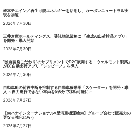
椿本チエイン／再生可能エネルギーを活用し、カーボンニュートラル実
現を加速
2026年7月30日
三井倉庫ホールディングス、受託物流業務に 「生成AI出荷検品アプリ」
を開発・導入開始
2026年7月30日
“独自開発こだわり”のサプリメントでD2C展開する「ウェルモット製薬」
がEC自動出荷アプリ「シッピーノ」を導入
2026年7月30日
自動車船の荷役中断を抑制する自動車移動用「スケーター」を開発・導
入 ～自力走行できない車両を約5分で移動可能に～
2026年7月27日
【㈱ハナインターナショナル×星清重機運輸㈱】グループ会社で販売力の
更なる強化ねらう
2026年7月27日