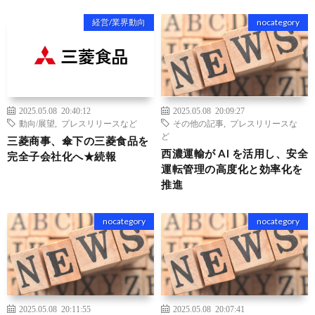
経営/業界動向
nocategory
2025.05.08 20:40:12
2025.05.08 20:09:27
動向/展望
,
プレスリリースなど
その他の記事
,
プレスリリースな
ど
三菱商事、傘下の三菱食品を
西濃運輸が AI を活用し、安全
完全子会社化へ★続報
運転管理の高度化と効率化を
推進
nocategory
nocategory
2025.05.08 20:11:55
2025.05.08 20:07:41