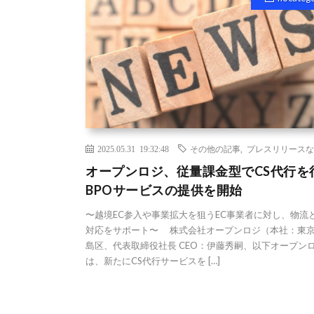
2025.05.31 19:32:48
その他の記事
,
プレスリリースな
オープンロジ、従量課金型でCS代行を
BPOサービスの提供を開始
〜越境EC参入や事業拡大を狙うEC事業者に対し、物流
対応をサポート〜 株式会社オープンロジ（本社：東
島区、代表取締役社長 CEO：伊藤秀嗣、以下オープン
は、新たにCS代行サービスを […]