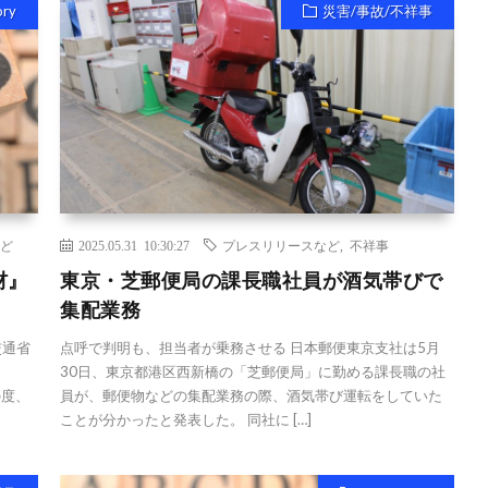
ory
災害/事故/不祥事
ど
2025.05.31 10:30:27
プレスリリースなど
,
不祥事
材』
東京・芝郵便局の課長職社員が酒気帯びで
集配業務
交通省
点呼で判明も、担当者が乗務させる 日本郵便東京支社は5月
、
30日、東京都港区西新橋の「芝郵便局」に勤める課長職の社
の度、
員が、郵便物などの集配業務の際、酒気帯び運転をしていた
ことが分かったと発表した。 同社に […]