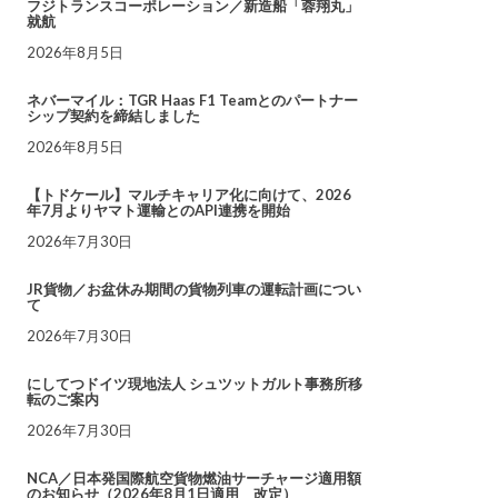
フジトランスコーポレーション／新造船「蓉翔丸」
就航
2026年8月5日
ネバーマイル：TGR Haas F1 Teamとのパートナー
シップ契約を締結しました
2026年8月5日
【トドケール】マルチキャリア化に向けて、2026
年7月よりヤマト運輸とのAPI連携を開始
2026年7月30日
JR貨物／お盆休み期間の貨物列車の運転計画につい
て
2026年7月30日
にしてつドイツ現地法人 シュツットガルト事務所移
転のご案内
2026年7月30日
NCA／日本発国際航空貨物燃油サーチャージ適用額
のお知らせ（2026年8月1日適用 改定）