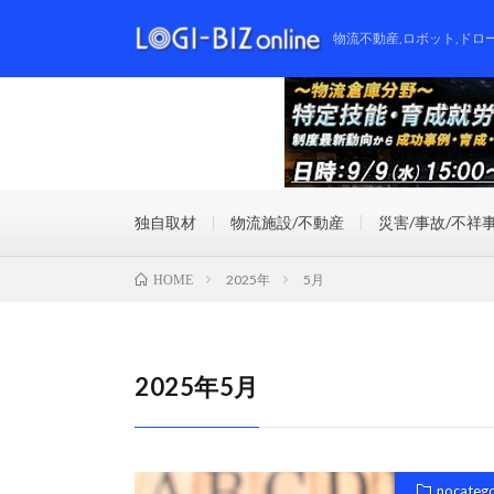
物流不動産,ロボット,ドロ
独自取材
物流施設/不動産
災害/事故/不祥
2025年
5月
HOME
2025年5月
nocateg