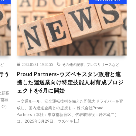
ど
2025.05.31 19:29:55
その他の記事
,
プレスリリースなど
行う
Proud Partners-ウズベキスタン政府と連
携した運送業向け特定技能人材育成プロジ
ェクトを6月に開始
と顧客
京都豊
～交通ルール、安全運転技術を備えた即戦力ドライバーを育
ロジ）
成し、国内運送企業との提携も～ 株式会社Proud
Partners（本社：東京都新宿区、代表取締役：鈴木竜二）
は、2025年5月29日、ウズベキ […]