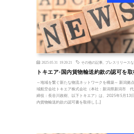
2025.05.31 19:20:21
その他の記事
,
プレスリリースな
トキエア-国内貨物輸送約款の認可を取
～地域を繋ぐ新たな物流ネットワークを構築～ 新潟拠
域航空会社トキエア株式会社（本社：新潟県新潟市 代
締役：長谷川政樹、以下トキエア）は、2025年5月13
内貨物輸送約款の認可書を取得し […]