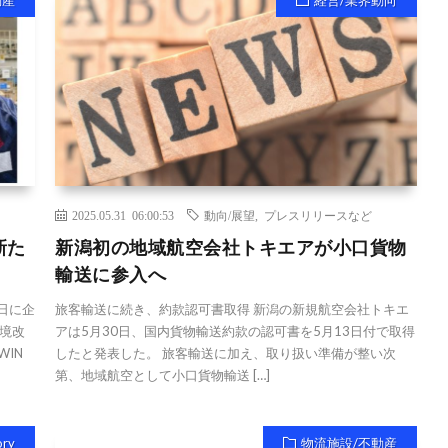
動産
経営/業界動向
2025.05.31 06:00:53
動向/展望
,
プレスリリースなど
新た
新潟初の地域航空会社トキエアが小口貨物
輸送に参入へ
1日に企
旅客輸送に続き、約款認可書取得 新潟の新規航空会社トキエ
境改
アは5月30日、国内貨物輸送約款の認可書を5月13日付で取得
IN
したと発表した。 旅客輸送に加え、取り扱い準備が整い次
第、地域航空として小口貨物輸送 […]
ory
物流施設/不動産