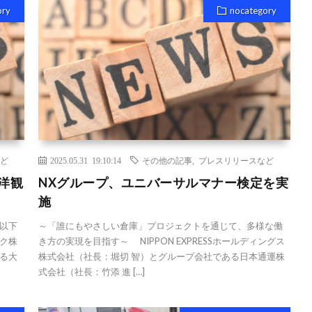
ory
nocategory
ど
2025.05.31 19:10:14
その他の記事
,
プレスリリースなど
洋観
NXグループ、ユニバーサルマナー検定を実
施
以下
～「誰にもやさしい倉庫」プロジェクトを通じて、多様な働
ク株
き方の実現を目指す～ NIPPON EXPRESSホールディングス
る大
株式会社（社長：堀切 智）とグループ会社である日本通運株
式会社（社長：竹添 進 […]