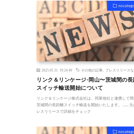
nocateg
2025.05.31 19:24:49
その他の記事
,
プレスリリースな
リンク＆リンケージ-岡山〜茨城間の長
スイッチ輸送開始について
リンク＆リンケージ株式会社は、同業他社と連携して岡
茨城間の長距離スイッチ輸送を開始いたします。 …… 元
レスリリースで詳細をチェック
nocateg