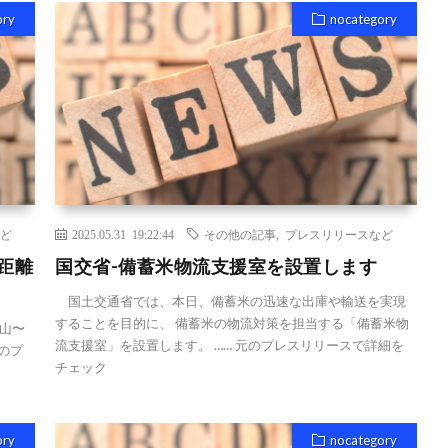
ory
nocategory
ど
2025.05.31 19:22:44
その他の記事
,
プレスリリースなど
距離
国交省-備蓄米物流支援室を設置します
国土交通省では、本日、備蓄米の迅速な出庫や輸送を実現
することを目的に、 備蓄米の物流対策を担当する「備蓄米物
山〜
流支援室」を設置します。 …… 元のプレスリリースで詳細を
のプ
チェック
ory
nocategory