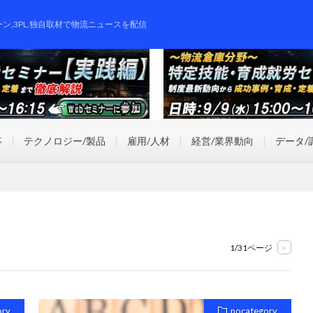
ーン,3PL,独自取材で物流ニュースを配信
事
テクノロジー/製品
雇用/人材
経営/業界動向
データ/
1/31ページ
>
ory
nocategory