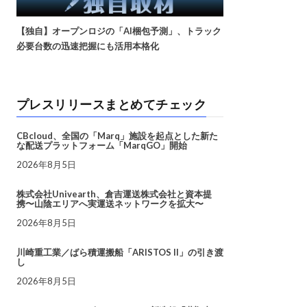
【独自】オープンロジの「AI梱包予測」、トラック
必要台数の迅速把握にも活用本格化
プレスリリースまとめてチェック
CBcloud、全国の「Marq」施設を起点とした新た
な配送プラットフォーム「MarqGO」開始
2026年8月5日
株式会社Univearth、倉吉運送株式会社と資本提
携〜山陰エリアへ実運送ネットワークを拡大〜
2026年8月5日
川崎重工業／ばら積運搬船「ARISTOS II」の引き渡
し
2026年8月5日