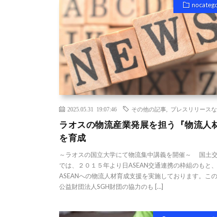
nocateg
2025.05.31 19:07:46
その他の記事
,
プレスリリースな
ラオスの物流産業発展を担う『物流人
を育成
～ラオスの国立大学にて物流集中講義を開催～ 国土
では、２０１５年より日ASEAN交通連携の枠組のもと
ASEANへの物流人材育成支援を実施しております。こ
公益財団法人SGH財団の協力のも […]