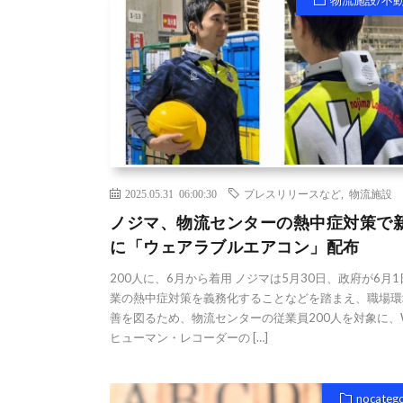
物流施設/不
2025.05.31 06:00:30
プレスリリースなど
,
物流施設
ノジマ、物流センターの熱中症対策で
に「ウェアラブルエアコン」配布
200人に、6月から着用 ノジマは5月30日、政府が6月
業の熱中症対策を義務化することなどを踏まえ、職場環
善を図るため、物流センターの従業員200人を対象に、W
ヒューマン・レコーダーの […]
nocateg