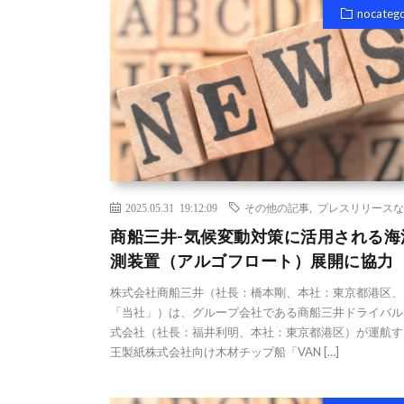
nocateg
2025.05.31 19:12:09
その他の記事
,
プレスリリースな
商船三井-気候変動対策に活用される海
測装置（アルゴフロート）展開に協力
株式会社商船三井（社長：橋本剛、本社：東京都港区、
「当社」）は、グループ会社である商船三井ドライバル
式会社（社長：福井利明、本社：東京都港区）が運航す
王製紙株式会社向け木材チップ船「VAN […]