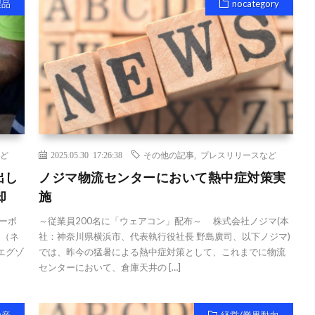
製品
nocategory
ど
2025.05.30 17:26:38
その他の記事
,
プレスリリースなど
出し
ノジマ物流センターにおいて熱中症対策実
却
施
カーボ
～従業員200名に「ウェアコン」配布～ 株式会社ノジマ(本
n（ネ
社：神奈川県横浜市、代表執行役社長 野島廣司、以下ノジマ)
（エグゾ
では、昨今の猛暑による熱中症対策として、これまでに物流
センターにおいて、倉庫天井の […]