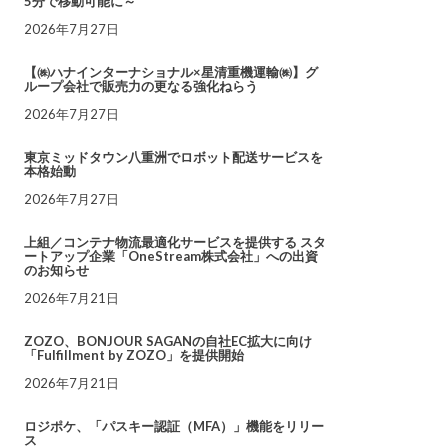
5分で移動可能に～
2026年7月27日
【㈱ハナインターナショナル×星清重機運輸㈱】グ
ループ会社で販売力の更なる強化ねらう
2026年7月27日
東京ミッドタウン八重洲でロボット配送サービスを
本格始動
2026年7月27日
上組／コンテナ物流最適化サービスを提供する スタ
ートアップ企業「OneStream株式会社」への出資
のお知らせ
2026年7月21日
ZOZO、BONJOUR SAGANの自社EC拡大に向け
「Fulfillment by ZOZO」を提供開始
2026年7月21日
ロジポケ、「パスキー認証（MFA）」機能をリリー
ス