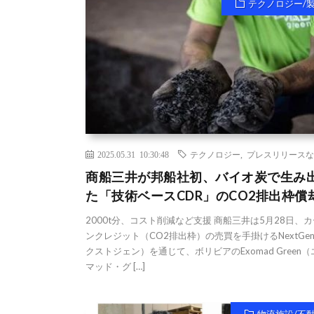
テクノロジー/
2025.05.31 10:30:48
テクノロジー
,
プレスリリースな
商船三井が邦船社初、バイオ炭で生み
た「技術ベースCDR」のCO2排出枠償
2000t分、コスト削減など支援 商船三井は5月28日、
ンクレジット（CO2排出枠）の売買を手掛けるNextGe
クストジェン）を通じて、ボリビアのExomad Green
マッド・グ […]