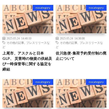
nocategory
nocategory
2025.05.24 14:40:10
2025.05.24 14:38:08
その他の記事
,
プレスリリースな
その他の記事
,
プレスリリースな
ど
ど
上尾市、アスクルと日本
佐川急便-集荷予約受付制の廃
GLP、 災害時の物資の供給及
止について
び一時保管等に関する協定を
締結
nocategory
nocategory