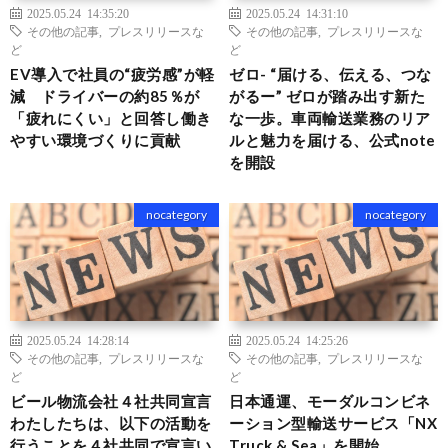
2025.05.24 14:35:20
2025.05.24 14:31:10
その他の記事
,
プレスリリースな
その他の記事
,
プレスリリースな
ど
ど
EV導入で社員の“疲労感”が軽
ゼロ- “届ける、伝える、つな
減 ドライバーの約85％が
がるー” ゼロが踏み出す新た
「疲れにくい」と回答し働き
な一歩。車両輸送業務のリア
やすい環境づくりに貢献
ルと魅力を届ける、公式note
を開設
nocategory
nocategory
2025.05.24 14:28:14
2025.05.24 14:25:26
その他の記事
,
プレスリリースな
その他の記事
,
プレスリリースな
ど
ど
ビール物流会社４社共同宣言
日本通運、モーダルコンビネ
わたしたちは、以下の活動を
ーション型輸送サービス「NX
行うことを４社共同で宣言い
Truck & Sea」を開始