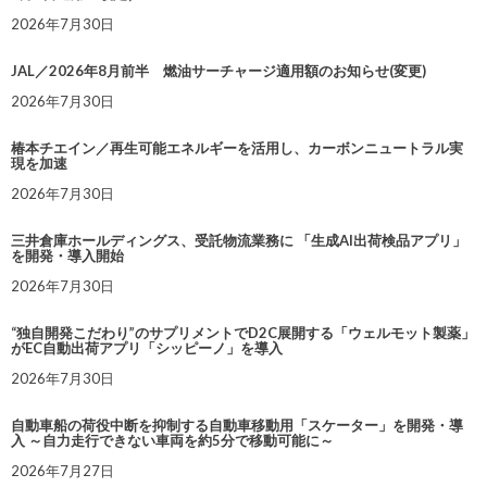
2026年7月30日
JAL／2026年8月前半 燃油サーチャージ適用額のお知らせ(変更)
2026年7月30日
椿本チエイン／再生可能エネルギーを活用し、カーボンニュートラル実
現を加速
2026年7月30日
三井倉庫ホールディングス、受託物流業務に 「生成AI出荷検品アプリ」
を開発・導入開始
2026年7月30日
“独自開発こだわり”のサプリメントでD2C展開する「ウェルモット製薬」
がEC自動出荷アプリ「シッピーノ」を導入
2026年7月30日
自動車船の荷役中断を抑制する自動車移動用「スケーター」を開発・導
入 ～自力走行できない車両を約5分で移動可能に～
2026年7月27日