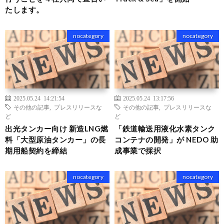
たします。
nocategory
nocategory
2025.05.24 14:21:54
2025.05.24 13:17:56
その他の記事
,
プレスリリースな
その他の記事
,
プレスリリースな
ど
ど
出光タンカー向け 新造LNG燃
「鉄道輸送用液化水素タンク
料「大型原油タンカー」の長
コンテナの開発」が NEDO 助
期用船契約を締結
成事業で採択
nocategory
nocategory