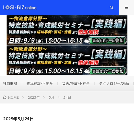
独自取材
物流施設/不動産
災害/事故/不祥事
テクノロジー/製品
2025年
5月
24日
HOME
2025年5月24日