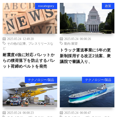
nocategory
政策
2025.05.24 12:49:20
2025.05.24 06:00:26
その他の記事
,
プレスリリースな
動向/展望
ど
トラック運送事業に5年の更
耐震度6強に対応 パレットか
新制採用する改正2法案、衆
らの積荷落下を防止するパレ
議院で審議入り、
ット荷締めベルトを発売
テクノロジー/製品
テクノロジー/製品
2025.05.24 06:00:23
2025.05.24 06:00:47