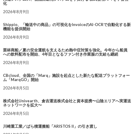
化
2026年8月9日
Shippio、「輸送中の商品」の可視化をInvoiceのAI-OCRで自動化する新
機能を提供開始
2026年8月9日
栗林商船／夏の安全運航を支えるため熱中症対策を強化。今年から船員
への飲料配布を開始、4年目となるファン付き作業服の支給も継続
2026年8月9日
CBcloud、全国の「Marq」施設を起点とした新たな配送プラットフォー
ム「MarqGO」開始
2026年8月5日
株式会社Univearth、倉吉運送株式会社と資本提携〜山陰エリアへ実運送
ネットワークを拡大〜
2026年8月5日
川崎重工業／ばら積運搬船「ARISTOS II」の引き渡し