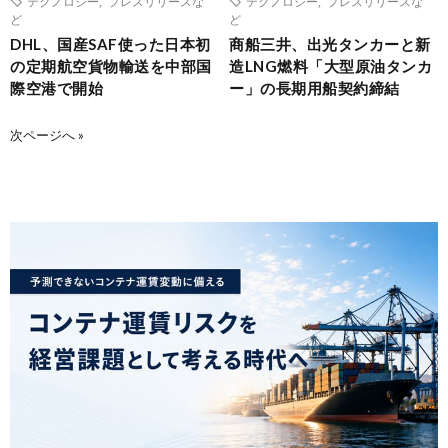
テクノロジー
,
プレスリリースな
テクノロジー
,
プレスリリースな
ど
ど
DHL、国産SAF使った日本初
商船三井、出光タンカーと新
の定期航空貨物輸送を中部国
造LNG燃料「大型原油タンカ
際空港で開始
ー」の長期用船契約締結
次ページへ »