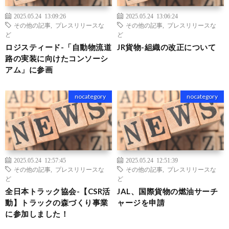
2025.05.24 13:09:26
2025.05.24 13:06:24
その他の記事
,
プレスリリースな
その他の記事
,
プレスリリースな
ど
ど
ロジスティード-「自動物流道
JR貨物-組織の改正について
路の実装に向けたコンソーシ
アム」に参画
nocategory
nocategory
2025.05.24 12:57:45
2025.05.24 12:51:39
その他の記事
,
プレスリリースな
その他の記事
,
プレスリリースな
ど
ど
全日本トラック協会-【CSR活
JAL、国際貨物の燃油サーチ
動】トラックの森づくり事業
ャージを申請
に参加しました！