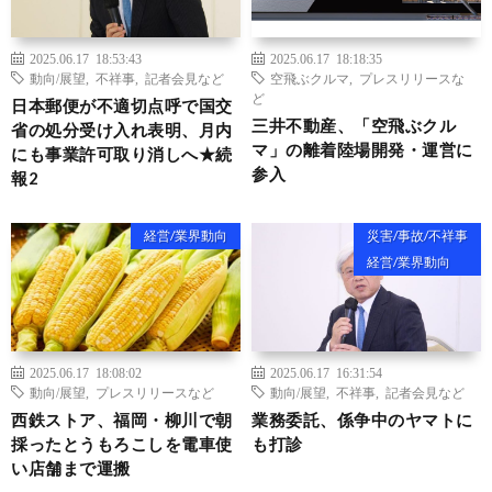
2025.06.17 18:53:43
2025.06.17 18:18:35
動向/展望
,
不祥事
,
記者会見など
空飛ぶクルマ
,
プレスリリースな
ど
日本郵便が不適切点呼で国交
三井不動産、「空飛ぶクル
省の処分受け入れ表明、月内
マ」の離着陸場開発・運営に
にも事業許可取り消しへ★続
参入
報2
経営/業界動向
災害/事故/不祥事
経営/業界動向
2025.06.17 18:08:02
2025.06.17 16:31:54
動向/展望
,
プレスリリースなど
動向/展望
,
不祥事
,
記者会見など
西鉄ストア、福岡・柳川で朝
業務委託、係争中のヤマトに
採ったとうもろこしを電車使
も打診
い店舗まで運搬