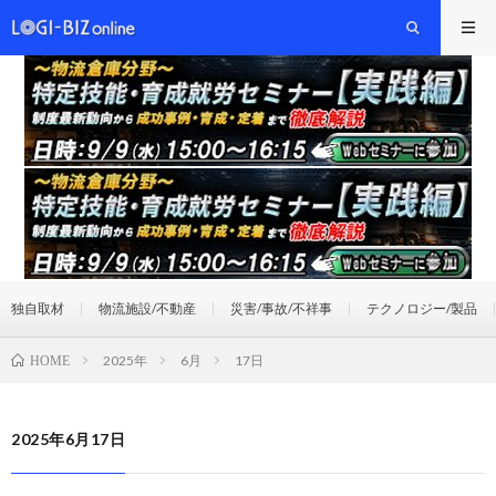
独自取材
物流施設/不動産
災害/事故/不祥事
テクノロジー/製品
2025年
6月
17日
HOME
2025年6月17日