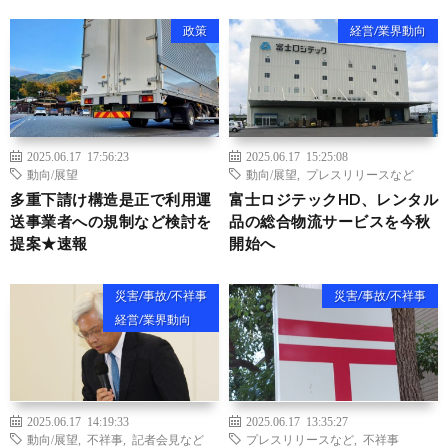
政策
経営/業界動向
2025.06.17 17:56:23
2025.06.17 15:25:08
動向/展望
動向/展望
,
プレスリリースなど
多重下請け構造是正で利用運
富士ロジテックHD、レンタル
送事業者への規制など検討を
品の総合物流サービスを今秋
提案★速報
開始へ
災害/事故/不祥事
災害/事故/不祥事
経営/業界動向
2025.06.17 14:19:33
2025.06.17 13:35:27
動向/展望
,
不祥事
,
記者会見など
プレスリリースなど
,
不祥事