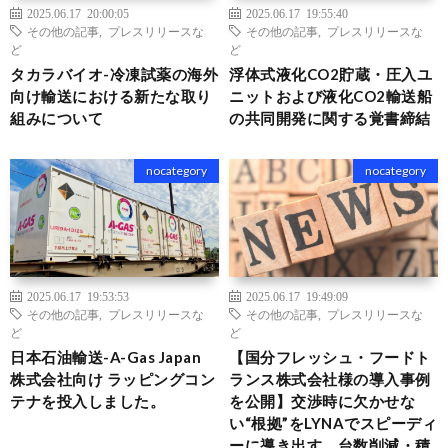
2025.06.17 20:00:05
2025.06.17 19:55:40
その他の記事
,
プレスリリースな
その他の記事
,
プレスリリースな
ど
ど
タカラバイオ-冷凍試薬の海外
浮体式液化CO2貯蔵・圧入ユ
向け輸送における新たな取り
ニットおよび液化CO2輸送船
組みについて
の共同開発に関する覚書締結
nocategory
nocategory
2025.06.17 19:53:53
2025.06.17 19:49:09
その他の記事
,
プレスリリースな
その他の記事
,
プレスリリースな
ど
ど
⽇本⽯油輸送-A-Gas Japan
【国分フレッシュ・フードト
株式会社向け ラッピングコン
ランス株式会社様の導入事例
テナを投⼊しました。
を公開】交渉時に欠かせな
い“根拠”をLYNAでスピーディ
ーに導き出す、台数削減・積