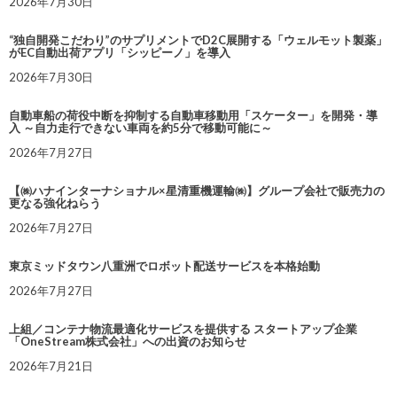
2026年7月30日
“独自開発こだわり”のサプリメントでD2C展開する「ウェルモット製薬」
がEC自動出荷アプリ「シッピーノ」を導入
2026年7月30日
自動車船の荷役中断を抑制する自動車移動用「スケーター」を開発・導
入 ～自力走行できない車両を約5分で移動可能に～
2026年7月27日
【㈱ハナインターナショナル×星清重機運輸㈱】グループ会社で販売力の
更なる強化ねらう
2026年7月27日
東京ミッドタウン八重洲でロボット配送サービスを本格始動
2026年7月27日
上組／コンテナ物流最適化サービスを提供する スタートアップ企業
「OneStream株式会社」への出資のお知らせ
2026年7月21日