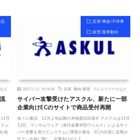
製品
災害/事故/不祥事
経営/業界動向
など
2025.11.12 19:16:36
災害
,
動向/展望
,
プレスリリースなど
流
サイバー攻撃受けたアスクル、新たに一部
企業向けECのサイトで商品受付再開
11月
徐々に復旧、12月上旬以降の本格復旧目指す アスクルは11月
ステム
12日、ランサムウェア（身代金要求型ウイルス）によるサイ
れ地
バー攻撃を受けてシステムに障害が発生、ECの出荷に支障が
出ている件に関し、企業向けの […]