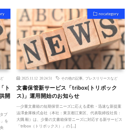
ory
nocategory
ど
2025.11.12 20:24:51
その他の記事
,
プレスリリースなど
「ト
文書保管新サービス「tribox(トリボック
供開
ス)」運用開始のお知らせ
―少量文書箱の短期保管ニーズに応える柔軟・迅速な新提案
澁澤倉庫株式会社（本社：東京都江東区、代表取締役社長：
タブ
大隅 毅）は、少量の文書箱保管ニーズに対応する新サービス
る」を
「tribox（トリボックス）」の […]
央