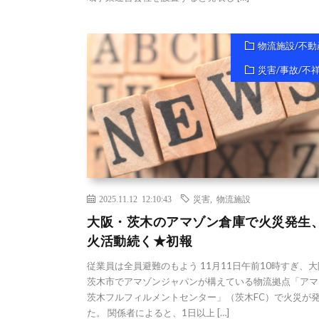
物流施設/不動
災害/事故/不
2025.11.12 12:10:43
災害
,
物流施設
大阪・茨木のアマゾン倉庫で火災発生
火活動続く★初報
従業員は全員避難のもよう 11月11日午前10時すぎ、
茨木市でアマゾンジャパンが構えている物流拠点「アマ
茨木フルフィルメントセンター」（茨木FC）で火災が
た。 関係者によると、1日以上 […]