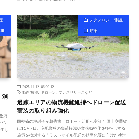
産
テクノロジー/製品
祥事
政策
2025.11.12 06:00:12
動向/展望
,
ドローン
,
プレスリリースなど
、消
過疎エリアの物流機能維持へドローン配送
実装の取り組み強化
大阪府
国交省の検討会が報告書、ロボット活用へ実証も 国土交通省
ゾン
は11月7日、宅配業務の負荷軽減や業務効率化を後押しする
発生し
施策を検討する「ラストマイル配送の効率化等に向けた検討