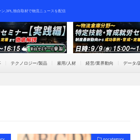
ーン,3PL,独自取材で物流ニュースを配信
事
テクノロジー/製品
雇用/人材
経営/業界動向
データ/
ory
nocategory