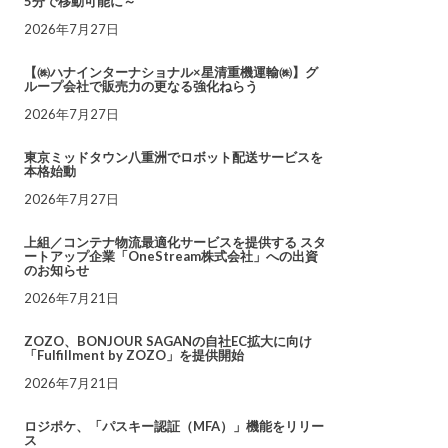
5分で移動可能に～
2026年7月27日
【㈱ハナインターナショナル×星清重機運輸㈱】グ
ループ会社で販売力の更なる強化ねらう
2026年7月27日
東京ミッドタウン八重洲でロボット配送サービスを
本格始動
2026年7月27日
上組／コンテナ物流最適化サービスを提供する スタ
ートアップ企業「OneStream株式会社」への出資
のお知らせ
2026年7月21日
ZOZO、BONJOUR SAGANの自社EC拡大に向け
「Fulfillment by ZOZO」を提供開始
2026年7月21日
ロジポケ、「パスキー認証（MFA）」機能をリリー
ス