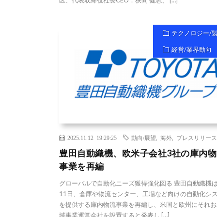
区、代表取締役社長CEO：狭間 健志、 […]
テクノロジー/
経営/業界動向
2025.11.12 19:29:25
動向/展望
,
海外
,
プレスリリース
豊田自動織機、欧米子会社3社の庫内物
事業を再編
グローバルで自動化ニーズ獲得強化図る 豊田自動織機は
11日、倉庫や物流センター、工場など向けの自動化シ
を提供する庫内物流事業を再編し、米国と欧州にそれお
域事業運営会社を設置すると発表し […]