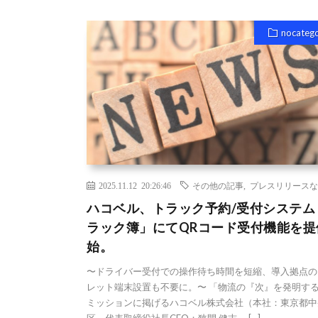
nocateg
2025.11.12 20:26:46
その他の記事
,
プレスリリースな
ハコベル、トラック予約/受付システム
ラック簿」にてQRコード受付機能を提
始。
〜ドライバー受付での操作待ち時間を短縮、導入拠点の
レット端末設置も不要に。〜 「物流の『次』を発明す
ミッションに掲げるハコベル株式会社（本社：東京都中