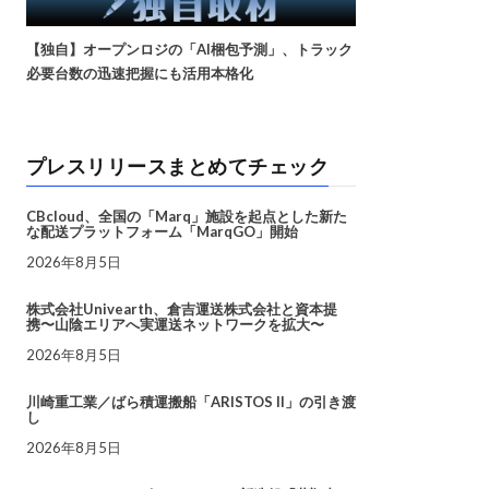
【独自】オープンロジの「AI梱包予測」、トラック
必要台数の迅速把握にも活用本格化
プレスリリースまとめてチェック
CBcloud、全国の「Marq」施設を起点とした新た
な配送プラットフォーム「MarqGO」開始
2026年8月5日
株式会社Univearth、倉吉運送株式会社と資本提
携〜山陰エリアへ実運送ネットワークを拡大〜
2026年8月5日
川崎重工業／ばら積運搬船「ARISTOS II」の引き渡
し
2026年8月5日