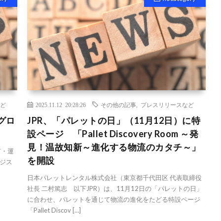
ど
2025.11.12 20:28:26
その他の記事
,
プレスリリースなど
グロ
JPR、「パレットの日」（11月12日）に特
設ページ 「Pallet Discovery Room ～発
見！温故知新～進化する物流のカタチ～」
有・運
を開設
ジス
日本パレットレンタル株式会社（東京都千代田区 代表取締役
社長 二村篤志 以下JPR）は、11月12日の「パレットの日」
に合わせ、パレットを通じて物流の進化をたどる特設ページ
「Pallet Discov […]