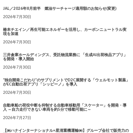
JAL／2026年8月前半 燃油サーチャージ適用額のお知らせ(変更)
2026年7月30日
椿本チエイン／再生可能エネルギーを活用し、カーボンニュートラル実
現を加速
2026年7月30日
三井倉庫ホールディングス、受託物流業務に 「生成AI出荷検品アプリ」
を開発・導入開始
2026年7月30日
“独自開発こだわり”のサプリメントでD2C展開する「ウェルモット製薬」
がEC自動出荷アプリ「シッピーノ」を導入
2026年7月30日
自動車船の荷役中断を抑制する自動車移動用「スケーター」を開発・導
入 ～自力走行できない車両を約5分で移動可能に～
2026年7月27日
【㈱ハナインターナショナル×星清重機運輸㈱】グループ会社で販売力の