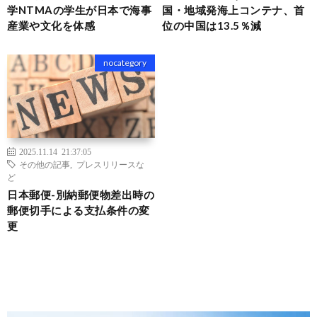
学NTMAの学生が日本で海事
国・地域発海上コンテナ、首
産業や文化を体感
位の中国は13.5％減
nocategory
2025.11.14 21:37:05
その他の記事
,
プレスリリースな
ど
日本郵便-別納郵便物差出時の
郵便切手による支払条件の変
更