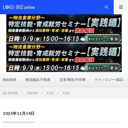
独自取材
物流施設/不動産
災害/事故/不祥事
テクノロジー/製品
2025年
11月
14日
HOME
2025年11月14日