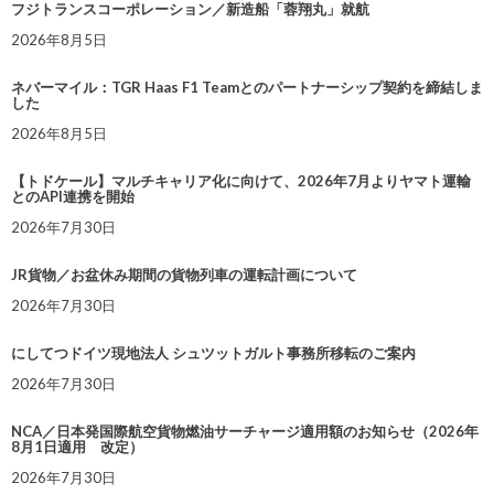
フジトランスコーポレーション／新造船「蓉翔丸」就航
2026年8月5日
ネバーマイル：TGR Haas F1 Teamとのパートナーシップ契約を締結しま
した
2026年8月5日
【トドケール】マルチキャリア化に向けて、2026年7月よりヤマト運輸
とのAPI連携を開始
2026年7月30日
JR貨物／お盆休み期間の貨物列車の運転計画について
2026年7月30日
にしてつドイツ現地法人 シュツットガルト事務所移転のご案内
2026年7月30日
NCA／日本発国際航空貨物燃油サーチャージ適用額のお知らせ（2026年
8月1日適用 改定）
2026年7月30日