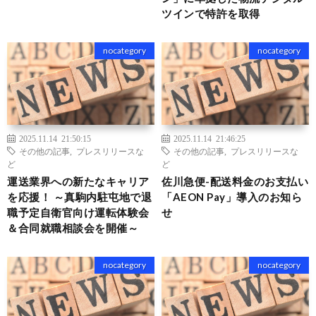
ツインで特許を取得
nocategory
nocategory
2025.11.14 21:50:15
2025.11.14 21:46:25
その他の記事
,
プレスリリースな
その他の記事
,
プレスリリースな
ど
ど
運送業界への新たなキャリア
佐川急便-配送料金のお支払い
を応援！ ～真駒内駐屯地で退
「AEON Pay」導入のお知ら
職予定自衛官向け運転体験会
せ
＆合同就職相談会を開催～
nocategory
nocategory