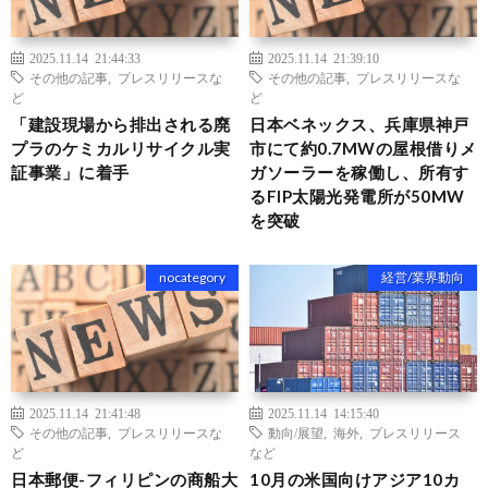
2025.11.14 21:44:33
2025.11.14 21:39:10
その他の記事
,
プレスリリースな
その他の記事
,
プレスリリースな
ど
ど
「建設現場から排出される廃
日本ベネックス、兵庫県神戸
プラのケミカルリサイクル実
市にて約0.7MWの屋根借りメ
証事業」に着手
ガソーラーを稼働し、所有す
るFIP太陽光発電所が50MW
を突破
nocategory
経営/業界動向
2025.11.14 21:41:48
2025.11.14 14:15:40
その他の記事
,
プレスリリースな
動向/展望
,
海外
,
プレスリリース
ど
など
日本郵便-フィリピンの商船大
10月の米国向けアジア10カ