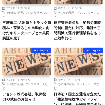
2025.11.14 22:08:52
2025.11.14 21:56:09
その他の記事
,
プレスリリースな
その他の記事
,
プレスリリースな
ど
ど
三菱重工-入出庫とトラック荷
運行管理者必見！変形労働時
積み・荷降ろしの自動化に向
間制に新たに対応、集計の手
けたキリングループとの共同
間削減で運行管理業務をもっ
実証を完了
と効率的に
nocategory
nocategory
2025.11.14 21:54:27
2025.11.14 21:52:11
その他の記事
,
プレスリリースな
その他の記事
,
プレスリリースな
ど
ど
アセンド株式会社、取締役
日本初！国土交通省が定めた
CFO就任のお知らせ
「物流情報標準ガイドライ
ン」に準拠した物流デジタル