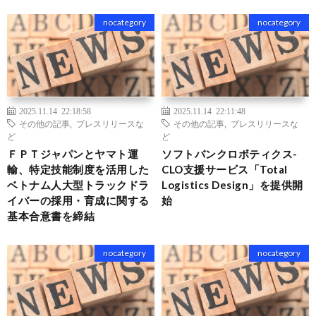
nocategory
nocategory
2025.11.14 22:18:58
2025.11.14 22:11:48
その他の記事
,
プレスリリースな
その他の記事
,
プレスリリースな
ど
ど
ＦＰＴジャパンとヤマト運
ソフトバンクロボティクス-
輸、特定技能制度を活用した
CLO支援サービス「Total
ベトナム人大型トラックドラ
Logistics Design」を提供開
イバーの採用・育成に関する
始
基本合意書を締結
nocategory
nocategory