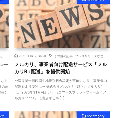
ど
2025.11.04 21:46:20
その他の記事
,
プレスリリースなど
ルー
メルカリ、事業者向け配送サービス「メル
カリBiz配送」を提供開始
、なら
〜送り状一括印刷や地帯別料金設定が可能になり、事業者の
性の高
配送をより便利に〜 株式会社メルカリ（以下、メルカリ）
陣に
は、2025年11月4日より、Eコマースプラットフォーム「メ
ルカリShops」 に出店する事 […]
ory
nocategory