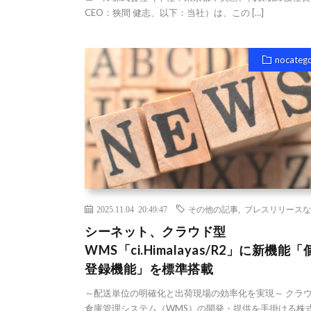
CEO：狭間 健志、以下：当社）は、この […]
nocateg
2025.11.04 20:49:47
その他の記事
,
プレスリリースな
シーネット、クラウド型
WMS「ci.Himalayas/R2」に新機能「
登録機能」を標準搭載
～配送単位の明確化と出荷現場の効率化を実現～ クラ
倉庫管理システム（WMS）の開発・提供を手掛ける株