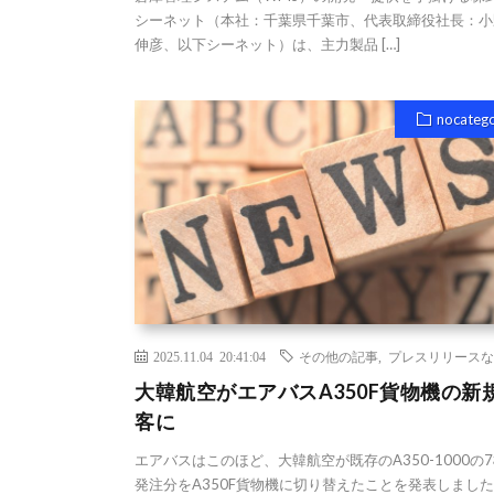
シーネット（本社：千葉県千葉市、代表取締役社長：小
伸彦、以下シーネット）は、主力製品 […]
nocateg
2025.11.04 20:41:04
その他の記事
,
プレスリリースな
大韓航空がエアバスA350F貨物機の新
客に
エアバスはこのほど、大韓航空が既存のA350-1000の
発注分をA350F貨物機に切り替えたことを発表しまし