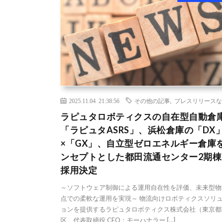
2025.11.04 21:38:56
その他の記事
,
プレスリリースな
ラピュタロボティクスの自在型自動倉
「ラピュタASRS」、浜松倉庫の「DX
×「GX」、自立型ゼロエネルギー倉庫
ンセプトとした都田流通センター2期棟
採用決定
～ソフトウェア制御による運用自在性を評価、未来型物
点での柔軟な運用を実現～ 物流向けロボティクスソリ
ョンを提供するラピュタロボティクス株式会社（東京都
区、代表取締役 CEO：モーハナラー […]