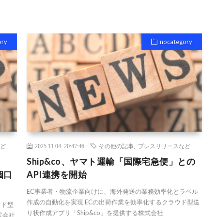
ory
nocategory
ど
2025.11.04 20:47:46
その他の記事
,
プレスリリースなど
Ship&co、ヤマト運輸「国際宅急便」との
個口
API連携を開始
EC事業者・物流企業向けに、海外発送の業務効率化とラベル
作成の自動化を実現 ECの出荷作業を効率化するクラウド型送
ウド型
り状作成アプリ「Ship&co」を提供する株式会社
式会社