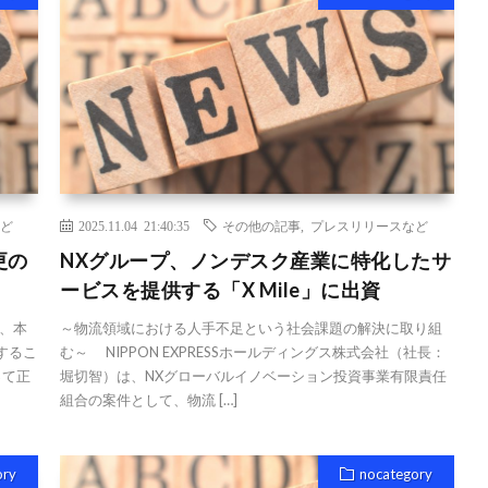
ど
2025.11.04 21:40:35
その他の記事
,
プレスリリースなど
更の
NXグループ、ノンデスク産業に特化したサ
ービスを提供する「X Mile」に出資
、本
～物流領域における人手不足という社会課題の解決に取り組
するこ
む～ NIPPON EXPRESSホールディングス株式会社（社長：
って正
堀切智）は、NXグローバルイノベーション投資事業有限責任
組合の案件として、物流 […]
ory
nocategory