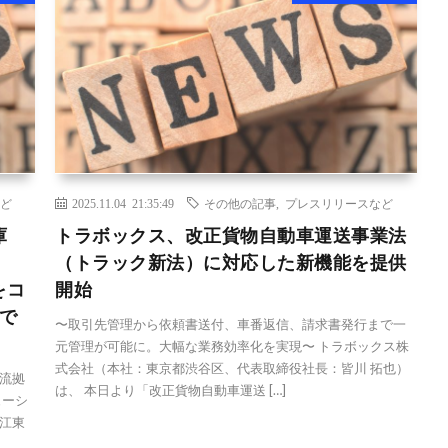
ど
2025.11.04 21:35:49
その他の記事
,
プレスリリースなど
庫
トラボックス、改正貨物自動車運送事業法
」
（トラック新法）に対応した新機能を提供
をコ
開始
で
〜取引先管理から依頼書送付、車番返信、請求書発行まで一
元管理が可能に。大幅な業務効率化を実現〜 トラボックス株
式会社（本社：東京都渋谷区、代表取締役社長：皆川 拓也）
流拠
は、 本日より「改正貨物自動車運送 […]
ューシ
江東