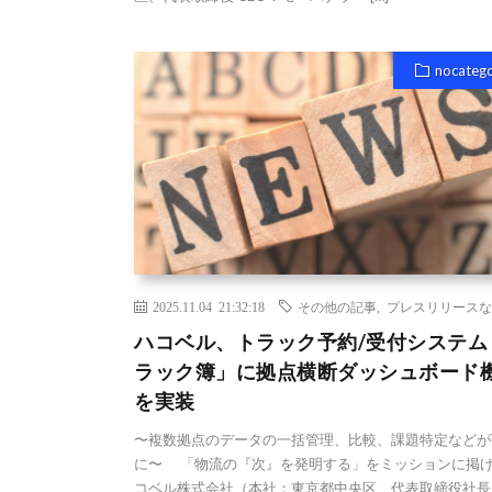
nocateg
2025.11.04 21:32:18
その他の記事
,
プレスリリースな
ハコベル、トラック予約/受付システム
ラック簿」に拠点横断ダッシュボード
を実装
〜複数拠点のデータの一括管理、比較、課題特定などが
に〜 「物流の『次』を発明する」をミッションに掲
コベル株式会社（本社：東京都中央区、代表取締役社長