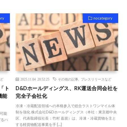
ory
nocategory
ど
2025.11.04 20:52:25
その他の記事
,
プレスリリースなど
「ト
D&Dホールディングス、RK運送合同会社を
機能
完全子会社化
冷凍・冷蔵配送領域への本格参入で総合ラストワンマイル体
制を強化 株式会社D&Dホールディングス（本社：東京都中央
可能
区、代表取締役社長：竹村 嘉規）は、冷凍・冷蔵貨物を主と
げるハ
する軽貨物配送事業を手 […]