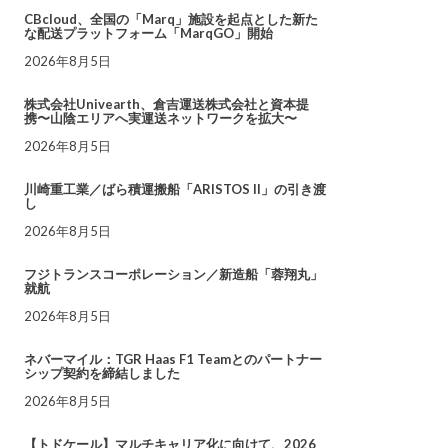
CBcloud、全国の「Marq」施設を起点とした新た
な配送プラットフォーム「MarqGO」開始
2026年8月5日
株式会社Univearth、倉吉運送株式会社と資本提
携〜山陰エリアへ実運送ネットワークを拡大〜
2026年8月5日
川崎重工業／ばら積運搬船「ARISTOS II」の引き渡
し
2026年8月5日
フジトランスコーポレーション／新造船「蓉翔丸」
就航
2026年8月5日
ネバーマイル：TGR Haas F1 Teamとのパートナー
シップ契約を締結しました
2026年8月5日
【トドケール】マルチキャリア化に向けて、2026