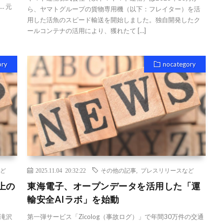
… 元
ら、ヤマトグループの貨物専用機（以下：フレイター）を活
用した活魚のスピード輸送を開始しました。独自開発したク
ールコンテナの活用により、獲れたて […]
ory
nocategory
ど
2025.11.04 20:32:22
その他の記事
,
プレスリリースなど
上の
東海電子、オープンデータを活用した「運
輸安全AIラボ」を始動
滝沢
第一弾サービス「Zicolog（事故ログ）」で年間30万件の交通