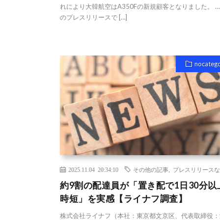
れにより大韓航空はA350Fの新規顧客となりました。 …
のプレスリリースで […]
nocateg
2025.11.04 20:34:10
その他の記事
,
プレスリリースな
約9割の配達員が「置き配で1日30分以
時短」を実感【ライナフ調査】
株式会社ライナフ（本社：東京都文京区、代表取締役：