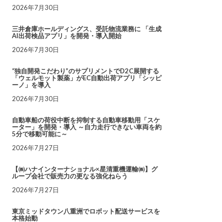
2026年7月30日
三井倉庫ホールディングス、受託物流業務に 「生成
AI出荷検品アプリ」を開発・導入開始
2026年7月30日
“独自開発こだわり”のサプリメントでD2C展開する
「ウェルモット製薬」がEC自動出荷アプリ「シッピ
ーノ」を導入
2026年7月30日
自動車船の荷役中断を抑制する自動車移動用「スケ
ーター」を開発・導入 ～自力走行できない車両を約
5分で移動可能に～
2026年7月27日
【㈱ハナインターナショナル×星清重機運輸㈱】グ
ループ会社で販売力の更なる強化ねらう
2026年7月27日
東京ミッドタウン八重洲でロボット配送サービスを
本格始動