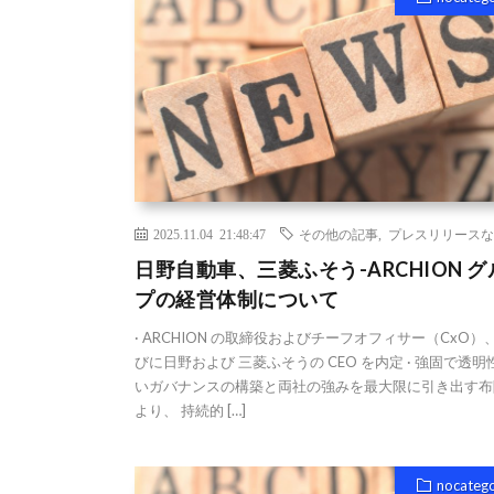
2025.11.04 21:48:47
その他の記事
,
プレスリリースな
日野自動車、三菱ふそう-ARCHION グ
プの経営体制について
· ARCHION の取締役およびチーフオフィサー（CxO）
びに日野および 三菱ふそうの CEO を内定 · 強固で透明
いガバナンスの構築と両社の強みを最大限に引き出す布
より、 持続的 […]
nocateg