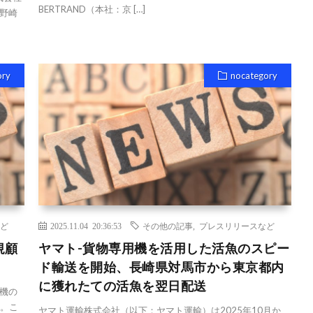
BERTRAND（本社：京 […]
野崎
ory
nocategory
ど
2025.11.04 20:36:53
その他の記事
,
プレスリリースなど
規顧
ヤマト-貨物専用機を活用した活魚のスピー
ド輸送を開始、長崎県対馬市から東京都内
に獲れたての活魚を翌日配送
7機の
た。こ
ヤマト運輸株式会社（以下：ヤマト運輸）は2025年10月か