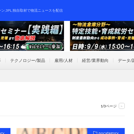
ーン,3PL,独自取材で物流ニュースを配信
事
テクノロジー/製品
雇用/人材
経営/業界動向
データ/
1/3ページ
>
ory
nocategory