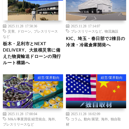
2025.11.28 17:58:36
2025.11.28 17:14:07
災害
,
ドローン
,
プレスリリース
プレスリリースなど
,
物流施設
など
KIC、埼玉・春日部で2棟目の
栃木・足利市とNEXT
冷凍・冷蔵倉庫開発へ
DELIVERY、大規模災害に備
えた物資輸送ドローンの飛行
ルート構築へ
経営/業界動向
経営/業界動向
2025.11.28 17:00:04
2025.11.28 16:02:09
M&A/事業買収/経営統合
,
海外
,
コラム
,
動向/展望
,
海外
,
独自取
プレスリリースなど
材