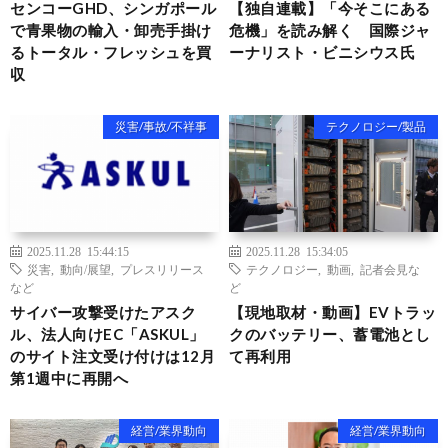
センコーGHD、シンガポール
【独自連載】「今そこにある
で青果物の輸入・卸売手掛け
危機」を読み解く 国際ジャ
るトータル・フレッシュを買
ーナリスト・ビニシウス氏
収
災害/事故/不祥事
テクノロジー/製品
2025.11.28 15:44:15
2025.11.28 15:34:05
災害
,
動向/展望
,
プレスリリース
テクノロジー
,
動画
,
記者会見な
など
ど
サイバー攻撃受けたアスク
【現地取材・動画】EVトラッ
ル、法人向けEC「ASKUL」
クのバッテリー、蓄電池とし
のサイト注文受け付けは12月
て再利用
第1週中に再開へ
経営/業界動向
経営/業界動向