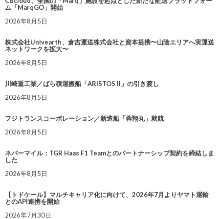
CBcloud、全国の「Marq」施設を起点とした新たな配送プラットフォー
ム「MarqGO」開始
2026年8月5日
株式会社Univearth、倉吉運送株式会社と資本提携〜山陰エリアへ実運送
ネットワークを拡大〜
2026年8月5日
川崎重工業／ばら積運搬船「ARISTOS II」の引き渡し
2026年8月5日
フジトランスコーポレーション／新造船「蓉翔丸」就航
2026年8月5日
ネバーマイル：TGR Haas F1 Teamとのパートナーシップ契約を締結しま
した
2026年8月5日
【トドケール】マルチキャリア化に向けて、2026年7月よりヤマト運輸
とのAPI連携を開始
2026年7月30日