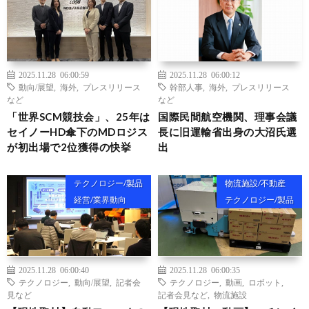
2025.11.28 06:00:59
2025.11.28 06:00:12
動向/展望
,
海外
,
プレスリリース
幹部人事
,
海外
,
プレスリリース
など
など
「世界SCM競技会」、25年は
国際民間航空機関、理事会議
セイノーHD傘下のMDロジス
長に旧運輸省出身の大沼氏選
が初出場で2位獲得の快挙
出
テクノロジー/製品
物流施設/不動産
経営/業界動向
テクノロジー/製品
2025.11.28 06:00:40
2025.11.28 06:00:35
テクノロジー
,
動向/展望
,
記者会
テクノロジー
,
動画
,
ロボット
,
見など
記者会見など
,
物流施設