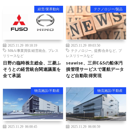
経営/業界動向
テクノロジー/製品
2025.11.29 09:18:19
2025.11.29 09:03:50
M&A/事業買収/経営統合
,
プレス
テクノロジー
,
提携/合弁など
,
プ
リリースなど
レスリリースなど
日野の臨時株主総会、三菱ふ
seawise、三井E&Sの船体汚
そうとの経営統合関連議案を
損管理サービスで運航データ
全て承認
など自動取得実現
物流施設/不動産
物流施設/不動産
2025.11.29 06:00:45
2025.11.29 06:00:59