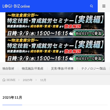
独自取材
物流施設/不動産
災害/事故/不祥事
テクノロジー/製品
2025年
11月
HOME
2025年11月