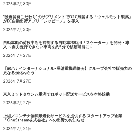
2026年7月30日
“独自開発こだわり”のサプリメントでD2C展開する「ウェルモット製薬」
がEC自動出荷アプリ「シッピーノ」を導入
2026年7月30日
自動車船の荷役中断を抑制する自動車移動用「スケーター」を開発・導
入 ～自力走行できない車両を約5分で移動可能に～
2026年7月27日
【㈱ハナインターナショナル×星清重機運輸㈱】グループ会社で販売力の
更なる強化ねらう
2026年7月27日
東京ミッドタウン八重洲でロボット配送サービスを本格始動
2026年7月27日
上組／コンテナ物流最適化サービスを提供する スタートアップ企業
「OneStream株式会社」への出資のお知らせ
2026年7月21日