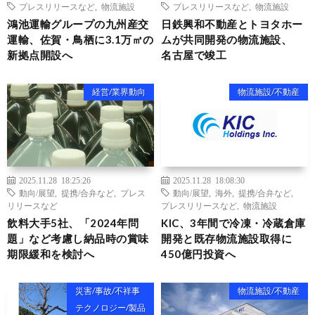
プレスリリースなど
,
物流施設
プレスリリースなど
,
物流施設
鴻池運輸グループの九州産交
日鉄興和不動産とトヨタホー
運輸、佐賀・鳥栖に3.1万㎡の
ムが共同開発の物流施設、
新拠点開設へ
名古屋で竣工
経営/業界動向
物流施設/不動産
2025.11.28 18:25:26
2025.11.28 18:08:30
動向/展望
,
提携/合弁など
,
プレス
動向/展望
,
海外
,
提携/合弁など
,
リリースなど
プレスリリースなど
,
物流施設
飲料大手5社、「2024年問
KIC、3年間で冷凍・冷蔵倉庫
題」など考慮し納品時の賞味
開発と既存物流施設取得に
期限緩和を検討へ
450億円投資へ
災害/事故/不祥事
物流施設/不動産
テクノロジー/製品