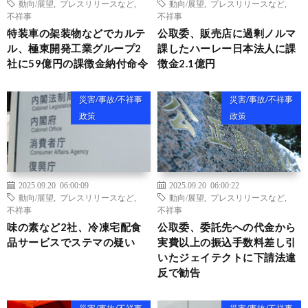
動向/展望
,
プレスリリースなど
,
動向/展望
,
プレスリリースなど
,
不祥事
不祥事
特装車の架装物などでカルテ
公取委、販売店に過剰ノルマ
ル、極東開発工業グループ2
課したハーレー日本法人に課
社に59億円の課徴金納付命令
徴金2.1億円
災害/事故/不祥事
災害/事故/不祥事
政策
政策
2025.09.20 06:00:09
2025.09.20 06:00:22
動向/展望
,
プレスリリースなど
,
動向/展望
,
プレスリリースなど
,
不祥事
不祥事
味の素など2社、冷凍宅配食
公取委、委託先への代金から
品サービスでステマの疑い
実費以上の振込手数料差し引
いたジェイテクトに下請法違
反で勧告