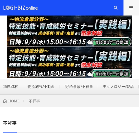
独自取材
物流施設/不動産
災害/事故/不祥事
テクノロジー/製品
不祥事
HOME
不祥事