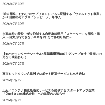
2026年7月30日
“独自開発こだわり”のサプリメントでD2C展開する「ウェルモット製薬」
がEC自動出荷アプリ「シッピーノ」を導入
2026年7月30日
自動車船の荷役中断を抑制する自動車移動用「スケーター」を開発・導
入 ～自力走行できない車両を約5分で移動可能に～
2026年7月27日
【㈱ハナインターナショナル×星清重機運輸㈱】グループ会社で販売力の
更なる強化ねらう
2026年7月27日
東京ミッドタウン八重洲でロボット配送サービスを本格始動
2026年7月27日
上組／コンテナ物流最適化サービスを提供する スタートアップ企業
「OneStream株式会社」への出資のお知らせ
2026年7月21日