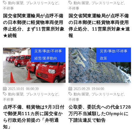
動向/展望
,
プレスリリースなど
,
動向/展望
,
プレスリリースなど
,
不祥事
不祥事
国交省関東運輸局が点呼不備
国交省関東運輸局が点呼不備
の日本郵便に軽貨物車両使用
の日本郵便に軽貨物車両使用
停止処分、まず11営業所対象
停止処分、11営業所対象★速
★続報
報
災害/事故/不祥事
災害/事故/不祥事
経営/業界動向
政策
2025.10.01 06:00:39
2025.09.29 19:04:00
動向/展望
,
プレスリリースなど
,
動向/展望
,
プレスリリースなど
,
不祥事
不祥事
点呼不備、軽貨物は9月3日付
公取委、委託先への代金1728
で郵便局111カ所に国交省か
万円不当減額したOlympicに
ら行政処分前提の「弁明通
下請法違反で勧告
知」