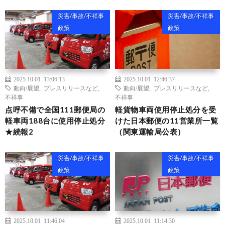
災害/事故/不祥事
災害/事故/不祥事
政策
政策
2025.10.01 13:06:13
2025.10.01 12:46:37
動向/展望
,
プレスリリースなど
,
動向/展望
,
プレスリリースなど
,
不祥事
不祥事
点呼不備で全国111郵便局の
軽貨物車両使用停止処分を受
軽車両188台に使用停止処分
けた日本郵便の11営業所一覧
★続報2
（関東運輸局公表）
災害/事故/不祥事
災害/事故/不祥事
政策
政策
2025.10.01 11:46:04
2025.10.01 11:14:30