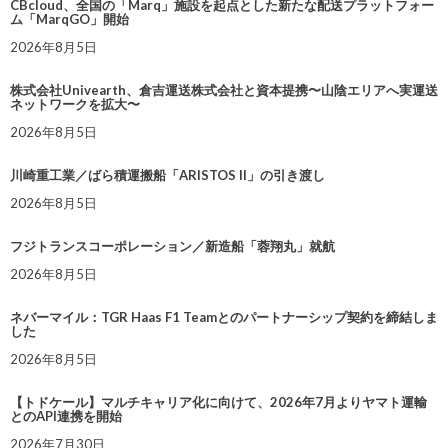
CBcloud、全国の「Marq」施設を起点とした新たな配送プラットフォー
ム「MarqGO」開始
2026年8月5日
株式会社Univearth、倉吉運送株式会社と資本提携〜山陰エリアへ実運送
ネットワークを拡大〜
2026年8月5日
川崎重工業／ばら積運搬船「ARISTOS II」の引き渡し
2026年8月5日
フジトランスコーポレーション／新造船「蓉翔丸」就航
2026年8月5日
ネバーマイル：TGR Haas F1 Teamとのパートナーシップ契約を締結しま
した
2026年8月5日
【トドケール】マルチキャリア化に向けて、2026年7月よりヤマト運輸
とのAPI連携を開始
2026年7月30日