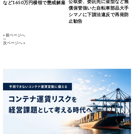
公取委、委託先に金型など無
など1650万円横領で懲戒解雇
償保管強いた自転車部品大手
シマノに下請法違反で再発防
止勧告
« 前ページへ
—
次ページへ »