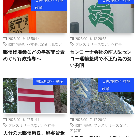
災害/事故/不祥事
災害/事故/不祥事
政策
2025.09.19 15:50:14
2025.09.18 13:20:55
動向/展望
,
不祥事
,
記者会見など
プレスリリースなど
,
不祥事
郵便物廃棄などの事案非公表
センコー子会社の南大阪セン
めぐり行政指導へ
コー運輸整備で不正行為の疑
い判明
物流施設/不動産
災害/事故/不祥事
政策
2025.09.18 07:51:11
2025.09.17 17:20:30
プレスリリースなど
,
不祥事
動向/展望
,
プレスリリースなど
,
不祥事
大分の元郵便局長、顧客資金