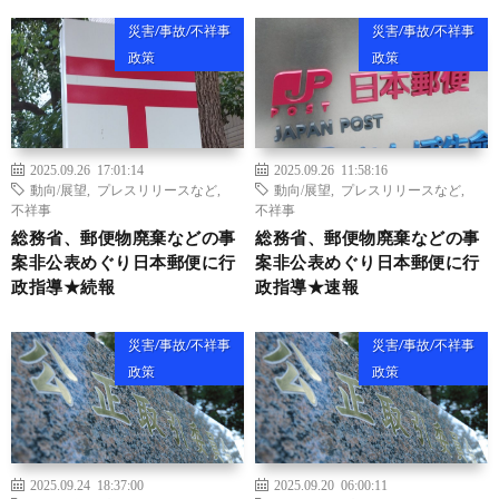
災害/事故/不祥事
災害/事故/不祥事
政策
政策
2025.09.26 17:01:14
2025.09.26 11:58:16
動向/展望
,
プレスリリースなど
,
動向/展望
,
プレスリリースなど
,
不祥事
不祥事
総務省、郵便物廃棄などの事
総務省、郵便物廃棄などの事
案非公表めぐり日本郵便に行
案非公表めぐり日本郵便に行
政指導★続報
政指導★速報
災害/事故/不祥事
災害/事故/不祥事
政策
政策
2025.09.24 18:37:00
2025.09.20 06:00:11