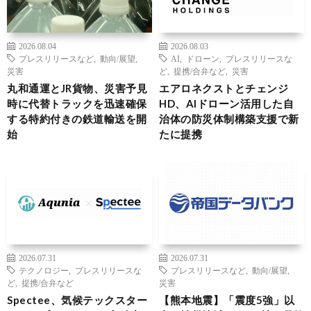
2026.08.04
2026.08.03
プレスリリースなど
,
動向/展望
,
AI
,
ドローン
,
プレスリリースな
災害
ど
,
提携/合弁など
,
災害
丸和通運とJR貨物、災害予見
エアロネクストとチェンジ
時に代替トラックを迅速確保
HD、AIドローン活用した自
する特約付きの鉄道輸送を開
治体の防災体制構築支援で新
始
たに提携
2026.07.31
2026.07.31
テクノロジー
,
プレスリリースな
プレスリリースなど
,
動向/展望
,
ど
,
提携/合弁など
災害
Spectee、気候テックスター
【熊本地震】「震度5強」以