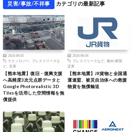
災害/事故/不祥事
カテゴリの最新記事
2026.08.05
2026.08.04
テクノロジー
,
プレスリリースな
プレスリリースなど
,
動向/展望
,
ど
,
災害
災害
【熊本地震】復旧・復興支援
【熊本地震】JR貨物と全国通
へ高精度3次元点群データと
運連盟、被災自治体への救援
Google Photorealistic 3D
物資を無償輸送
Tilesを活用した空間情報を無
償提供