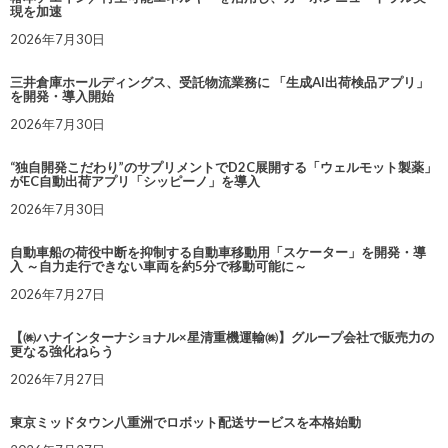
現を加速
2026年7月30日
三井倉庫ホールディングス、受託物流業務に 「生成AI出荷検品アプリ」
を開発・導入開始
2026年7月30日
“独自開発こだわり”のサプリメントでD2C展開する「ウェルモット製薬」
がEC自動出荷アプリ「シッピーノ」を導入
2026年7月30日
自動車船の荷役中断を抑制する自動車移動用「スケーター」を開発・導
入 ～自力走行できない車両を約5分で移動可能に～
2026年7月27日
【㈱ハナインターナショナル×星清重機運輸㈱】グループ会社で販売力の
更なる強化ねらう
2026年7月27日
東京ミッドタウン八重洲でロボット配送サービスを本格始動