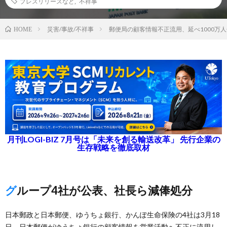
プレスリリースなど
,
不祥事
災害/事故/不祥事
郵便局の顧客情報不正流用、延べ1000万
HOME
月刊LOGI-BIZ 7月号は「未来を創る輸送改革」 先行企業の
生存戦略を徹底取材
グループ4社が公表、社長ら減俸処分
日本郵政と日本郵便、ゆうちょ銀行、かんぽ生命保険の4社は3月18
日、日本郵便がゆうちょ銀行の顧客情報を営業活動へ不正に流用し