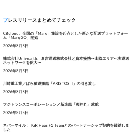
プレスリリースまとめてチェック
CBcloud、全国の「Marq」施設を起点とした新たな配送プラットフォー
ム「MarqGO」開始
2026年8月5日
株式会社Univearth、倉吉運送株式会社と資本提携〜山陰エリアへ実運送
ネットワークを拡大〜
2026年8月5日
川崎重工業／ばら積運搬船「ARISTOS II」の引き渡し
2026年8月5日
フジトランスコーポレーション／新造船「蓉翔丸」就航
2026年8月5日
ネバーマイル：TGR Haas F1 Teamとのパートナーシップ契約を締結しま
した