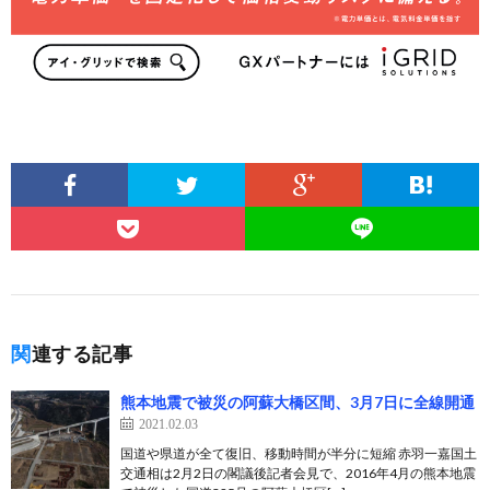
関連する記事
熊本地震で被災の阿蘇大橋区間、3月7日に全線開通
2021.02.03
国道や県道が全て復旧、移動時間が半分に短縮 赤羽一嘉国土
交通相は2月2日の閣議後記者会見で、2016年4月の熊本地震