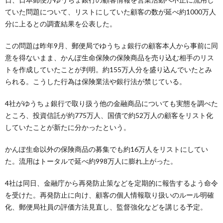
ていた問題について、リストにしていた顧客の数が延べ約1000万人
分に上るとの調査結果を公表した。
この問題は昨年9月、郵便局でゆうちょ銀行の顧客本人から事前に同
意を得ないまま、かんぽ生命保険の保険商品を売り込む相手のリス
トを作成していたことが判明。約155万人分を盛り込んでいたとみ
られる。こうした行為は保険業法や銀行法が禁じている。
4社がゆうちょ銀行で取り扱う他の金融商品についても実態を調べた
ところ、投資信託が約775万人、国債で約52万人の顧客をリスト化
していたことが新たに分かったという。
かんぽ生命以外の保険商品の募集でも約16万人をリストにしてい
た。流用はトータルで延べ約998万人に膨れ上がった。
4社は同日、金融庁から再発防止策などを定期的に報告するよう命令
を受けた。再発防止に向け、顧客の個人情報取り扱いのルール明確
化、郵便局社員の評価方法見直し、監督強化などを講じる予定。