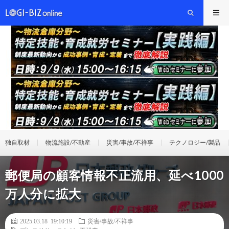
独自取材
物流施設/不動産
災害/事故/不祥事
テクノロジー/製品
郵便局の顧客情報不正流用、延べ1000
万人分に拡大
2025.03.18 19:10:19
災害/事故/不祥事