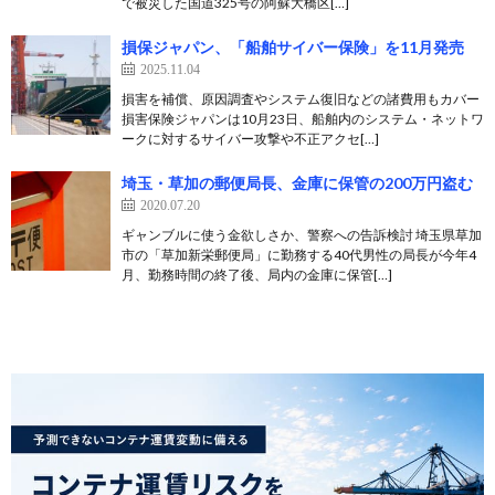
で被災した国道325号の阿蘇大橋区[…]
損保ジャパン、「船舶サイバー保険」を11月発売
2025.11.04
損害を補償、原因調査やシステム復旧などの諸費用もカバー
損害保険ジャパンは10月23日、船舶内のシステム・ネットワ
ークに対するサイバー攻撃や不正アクセ[…]
埼玉・草加の郵便局長、金庫に保管の200万円盗む
2020.07.20
ギャンブルに使う金欲しさか、警察への告訴検討 埼玉県草加
市の「草加新栄郵便局」に勤務する40代男性の局長が今年4
月、勤務時間の終了後、局内の金庫に保管[…]