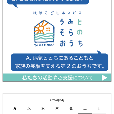
2026年8月
月
火
水
木
金
土
日