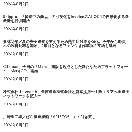
2026年8月9日
Shippio、「輸送中の商品」の可視化をInvoiceのAI-OCRで自動化する新
機能を提供開始
2026年8月9日
栗林商船／夏の安全運航を支えるため熱中症対策を強化。今年から船員
への飲料配布を開始、4年目となるファン付き作業服の支給も継続
2026年8月9日
CBcloud、全国の「Marq」施設を起点とした新たな配送プラットフォー
ム「MarqGO」開始
2026年8月5日
株式会社Univearth、倉吉運送株式会社と資本提携〜山陰エリアへ実運送
ネットワークを拡大〜
2026年8月5日
川崎重工業／ばら積運搬船「ARISTOS II」の引き渡し
2026年8月5日