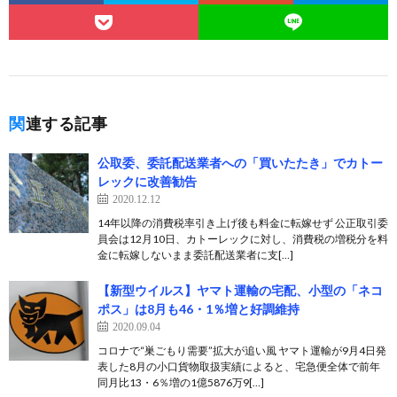
関連する記事
公取委、委託配送業者への「買いたたき」でカトー
レックに改善勧告
2020.12.12
14年以降の消費税率引き上げ後も料金に転嫁せず 公正取引委
員会は12月10日、カトーレックに対し、消費税の増税分を料
金に転嫁しないまま委託配送業者に支[…]
【新型ウイルス】ヤマト運輸の宅配、小型の「ネコ
ポス」は8月も46・1％増と好調維持
2020.09.04
コロナで“巣ごもり需要”拡大が追い風 ヤマト運輸が9月4日発
表した8月の小口貨物取扱実績によると、宅急便全体で前年
同月比13・6％増の1億5876万9[…]