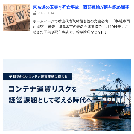
東名道の玉突き死亡事故、西部運輸が関与認め謝罪
2022.11.14
ホームページで横山代表取締役名義の文書公表、「弊社車両
が追突」 神奈川県厚木市の東名高速道路で11月10日未明に
起きた玉突き死亡事故で、幹線輸送などを[…]