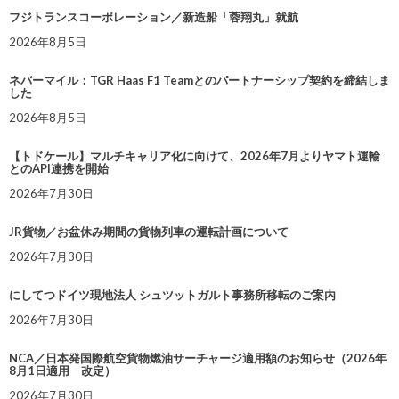
フジトランスコーポレーション／新造船「蓉翔丸」就航
2026年8月5日
ネバーマイル：TGR Haas F1 Teamとのパートナーシップ契約を締結しま
した
2026年8月5日
【トドケール】マルチキャリア化に向けて、2026年7月よりヤマト運輸
とのAPI連携を開始
2026年7月30日
JR貨物／お盆休み期間の貨物列車の運転計画について
2026年7月30日
にしてつドイツ現地法人 シュツットガルト事務所移転のご案内
2026年7月30日
NCA／日本発国際航空貨物燃油サーチャージ適用額のお知らせ（2026年
8月1日適用 改定）
2026年7月30日