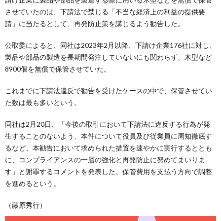
させていたのは、下請法で禁じる「不当な経済上の利益の提供要
請」に当たるとして、再発防止策を講じるよう勧告した。
公取委によると、同社は2023年2月以降、下請け企業176社に対し、
製品や部品の製造を長期間発注していないにも関わらず、木型など
8900個を無償で保管させていた。
これまでに下請法違反で勧告を受けたケースの中で、保管させてい
た数は最も多いという。
同社は2月20日、「今後の取引において下請法に違反する行為が発
生することのないよう、本件について役員及び従業員に周知徹底す
るなど、本勧告において求められた措置を速やかに実行するととも
に、コンプライアンスの一層の強化と再発防止に努めてまいりま
す」と謝罪するコメントを発表した。保管費用を支払う方向で調整
を進めるという。
（藤原秀行）