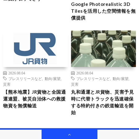
Google Photorealistic 3D
Tilesを活用した空間情報を無
償提供
2026.08.04
2026.08.04
プレスリリースなど
,
動向/展望
,
プレスリリースなど
,
動向/展望
,
災害
災害
【熊本地震】JR貨物と全国通
丸和通運とJR貨物、災害予見
運連盟、被災自治体への救援
時に代替トラックを迅速確保
物資を無償輸送
する特約付きの鉄道輸送を開
始