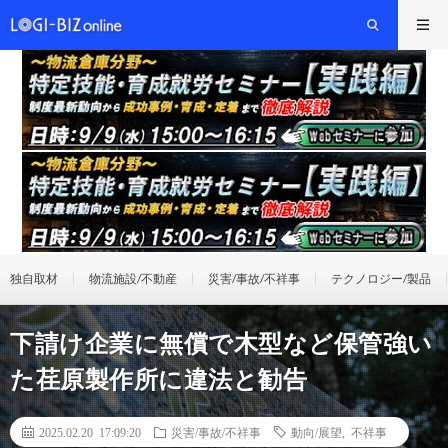
独自取材
物流施設/不動産
災害/事故/不祥事
テクノロジー/製品
下請け企業に無償で木型など保管強い
た荏原製作所に違法と勧告
2025.02.20 17:09:20
災害/事故/不祥事
動向/展望
,
不祥事