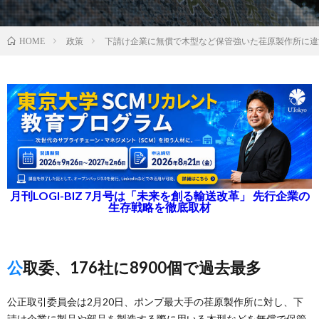
政策
下請け企業に無償で木型など保管強いた荏原製作所に違
HOME
月刊LOGI-BIZ 7月号は「未来を創る輸送改革」 先行企業の
生存戦略を徹底取材
公取委、176社に8900個で過去最多
公正取引委員会は2月20日、ポンプ最大手の荏原製作所に対し、下
請け企業に製品や部品を製造する際に用いる木型などを無償で保管