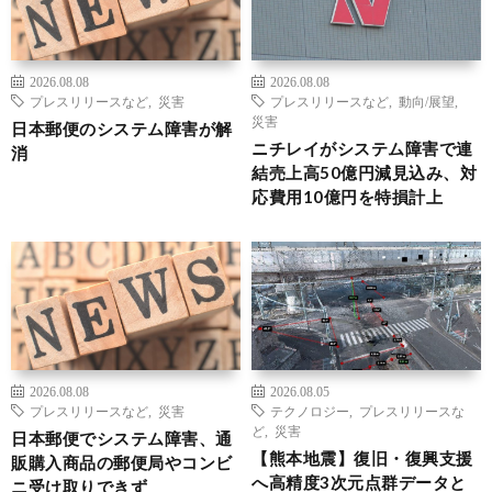
2026.08.08
2026.08.08
プレスリリースなど
,
災害
プレスリリースなど
,
動向/展望
,
災害
日本郵便のシステム障害が解
ニチレイがシステム障害で連
消
結売上高50億円減見込み、対
応費用10億円を特損計上
2026.08.08
2026.08.05
プレスリリースなど
,
災害
テクノロジー
,
プレスリリースな
ど
,
災害
日本郵便でシステム障害、通
【熊本地震】復旧・復興支援
販購入商品の郵便局やコンビ
へ高精度3次元点群データと
ニ受け取りできず