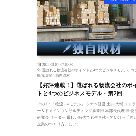
2022.08.05 07:00:30
選ばれる物流会社のポイントと4つのビジネスモデル
,
コ
動向/展望
,
独自取材
【好評連載！】選ばれる物流会社のポ
トと4つのビジネスモデル・第2回
その1：「物流＋αモデル」 タナベ経営 土井 大輔 スト
ー＆ドメインコンサルティング事業部 本部長代理 兼 物
研究会 リーダー 厳しい時代でも生き残っていける「強
企業のつくり方」にフ […]