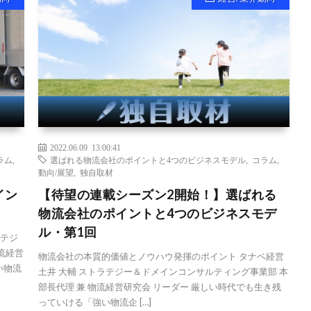
2022.06.09 13:00:41
ラム
,
選ばれる物流会社のポイントと4つのビジネスモデル
,
コラム
,
動向/展望
,
独自取材
イン
【待望の連載シーズン2開始！】選ばれる
物流会社のポイントと4つのビジネスモデ
ル・第1回
ラテジ
流経営
物流会社の本質的価値とノウハウ発揮のポイント タナベ経営
い物流
土井 大輔 ストラテジー＆ドメインコンサルティング事業部 本
部長代理 兼 物流経営研究会 リーダー 厳しい時代でも生き残
っていける「強い物流企 […]