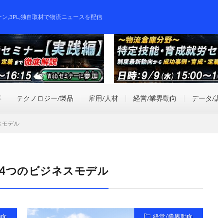
ーン,3PL,独自取材で物流ニュースを配信
事
テクノロジー/製品
雇用/人材
経営/業界動向
データ/
スモデル
4つのビジネスモデル
動向
経営/業界動向