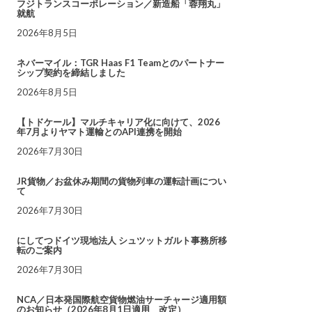
フジトランスコーポレーション／新造船「蓉翔丸」
就航
2026年8月5日
ネバーマイル：TGR Haas F1 Teamとのパートナー
シップ契約を締結しました
2026年8月5日
【トドケール】マルチキャリア化に向けて、2026
年7月よりヤマト運輸とのAPI連携を開始
2026年7月30日
JR貨物／お盆休み期間の貨物列車の運転計画につい
て
2026年7月30日
にしてつドイツ現地法人 シュツットガルト事務所移
転のご案内
2026年7月30日
NCA／日本発国際航空貨物燃油サーチャージ適用額
のお知らせ（2026年8月1日適用 改定）