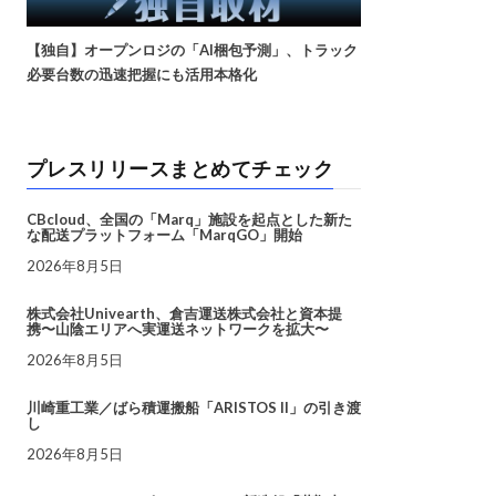
【独自】オープンロジの「AI梱包予測」、トラック
必要台数の迅速把握にも活用本格化
プレスリリースまとめてチェック
CBcloud、全国の「Marq」施設を起点とした新た
な配送プラットフォーム「MarqGO」開始
2026年8月5日
株式会社Univearth、倉吉運送株式会社と資本提
携〜山陰エリアへ実運送ネットワークを拡大〜
2026年8月5日
川崎重工業／ばら積運搬船「ARISTOS II」の引き渡
し
2026年8月5日