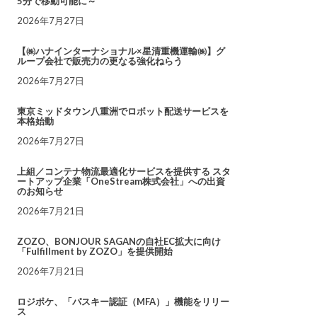
5分で移動可能に～
2026年7月27日
【㈱ハナインターナショナル×星清重機運輸㈱】グ
ループ会社で販売力の更なる強化ねらう
2026年7月27日
東京ミッドタウン八重洲でロボット配送サービスを
本格始動
2026年7月27日
上組／コンテナ物流最適化サービスを提供する スタ
ートアップ企業「OneStream株式会社」への出資
のお知らせ
2026年7月21日
ZOZO、BONJOUR SAGANの自社EC拡大に向け
「Fulfillment by ZOZO」を提供開始
2026年7月21日
ロジポケ、「パスキー認証（MFA）」機能をリリー
ス