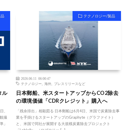
製品
テクノロジー/製品
2026.06.11 06:00:47
テクノロジー
,
海外
,
プレスリリースなど
タル
日本郵船、米スタートアップからCO2除去
の環境価値「CDRクレジット」購入へ
0日、
「残余排出」相殺図る 日本郵船は6月4日、米国で炭素除去事
観撮
業を手掛けるスタートアップのGraphyte（グラファイト）
準」
と、米国で同社が展開する大規模炭素除去プロジェクト
「Loblolly」（ロブロリー […]