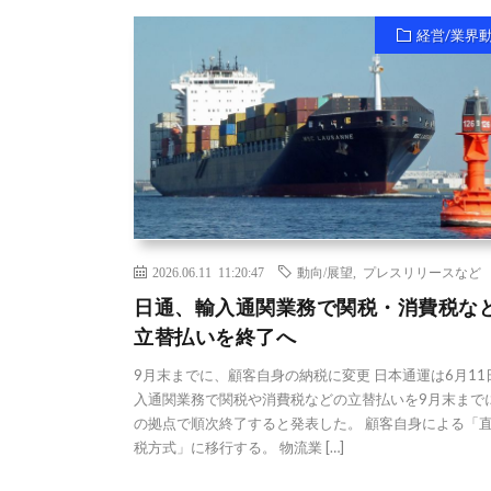
経営/業界
2026.06.11 11:20:47
動向/展望
,
プレスリリースなど
日通、輸入通関業務で関税・消費税な
立替払いを終了へ
9月末までに、顧客自身の納税に変更 日本通運は6月11
入通関業務で関税や消費税などの立替払いを9月末まで
の拠点で順次終了すると発表した。 顧客自身による「
税方式」に移行する。 物流業 […]