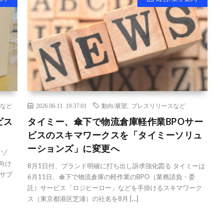
など
2026.06.11 19:37:01
動向/展望
,
プレスリリースなど
ビス
タイミー、傘下で物流倉庫軽作業BPOサー
ビスのスキマワークスを「タイミーソリュ
ーションズ」に変更へ
マゾ
向け
8月1日付、ブランド明確に打ち出し訴求強化図る タイミーは
サプ
6月11日、傘下で物流倉庫の軽作業のBPO（業務請負・委
託）サービス「ロジヒーロー」などを手掛けるスキマワーク
ス（東京都港区芝浦）の社名を8月 […]