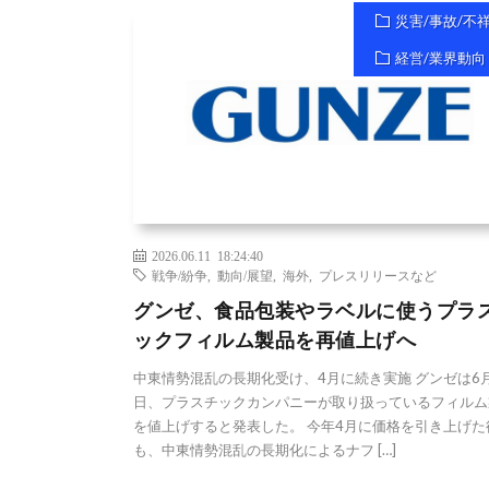
災害/事故/不
経営/業界動向
2026.06.11 18:24:40
戦争/紛争
,
動向/展望
,
海外
,
プレスリリースなど
グンゼ、食品包装やラベルに使うプラ
ックフィルム製品を再値上げへ
中東情勢混乱の長期化受け、4月に続き実施 グンゼは6月
日、プラスチックカンパニーが取り扱っているフィルム
を値上げすると発表した。 今年4月に価格を引き上げた
も、中東情勢混乱の長期化によるナフ […]