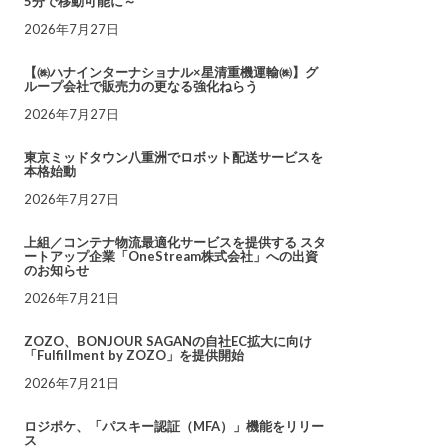
5分で移動可能に～
2026年7月27日
【㈱ハナインターナショナル×星清重機運輸㈱】グ
ループ会社で販売力の更なる強化ねらう
2026年7月27日
東京ミッドタウン八重洲でロボット配送サービスを
本格始動
2026年7月27日
上組／コンテナ物流最適化サービスを提供する スタ
ートアップ企業「OneStream株式会社」への出資
のお知らせ
2026年7月21日
ZOZO、BONJOUR SAGANの自社EC拡大に向け
「Fulfillment by ZOZO」を提供開始
2026年7月21日
ロジポケ、「パスキー認証（MFA）」機能をリリー
ス