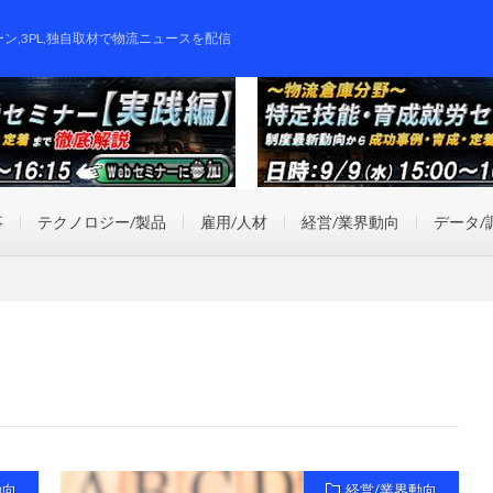
ーン,3PL,独自取材で物流ニュースを配信
事
テクノロジー/製品
雇用/人材
経営/業界動向
データ/
動向
経営/業界動向