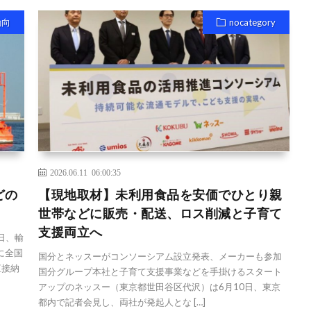
動向
nocategory
2026.06.11 06:00:35
どの
【現地取材】未利用食品を安価でひとり親
世帯などに販売・配送、ロス削減と子育て
支援両立へ
日、輸
に全国
国分とネッスーがコンソーシアム設立発表、メーカーも参加
直接納
国分グループ本社と子育て支援事業などを手掛けるスタート
アップのネッスー（東京都世田谷区代沢）は6月10日、東京
都内で記者会見し、両社が発起人とな […]