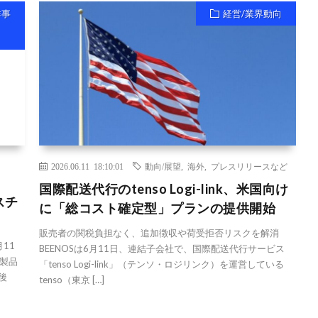
祥事
経営/業界動向
2026.06.11 18:10:01
動向/展望
,
海外
,
プレスリリースなど
国際配送代行のtenso Logi-link、米国向け
スチ
に「総コスト確定型」プランの提供開始
販売者の関税負担なく、追加徴収や荷受拒否リスクを解消
11
BEENOSは6月11日、連結子会社で、国際配送代行サービス
製品
「tenso Logi-link」（テンソ・ロジリンク）を運営している
後
tenso（東京 […]