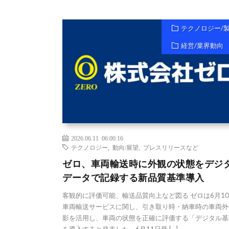
テクノロジー/
経営/業界動向
2026.06.11 06:00:16
テクノロジー
,
動向/展望
,
プレスリリースなど
ゼロ、車両輸送時に外観の状態をデジ
データで記録する新品質基準導入
客観的に評価可能、輸送品質向上など図る ゼロは6月1
車両輸送サービスに関し、引き取り時・納車時の車両外
影を活用し、車両の状態を正確に評価する「デジタル基
を導入すると発表した。6月11日受 […]