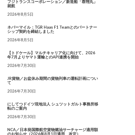
フジトランスコーポレーション／新造船「蓉翔丸」
就航
2026年8月5日
ネバーマイル：TGR Haas F1 Teamとのパートナー
シップ契約を締結しました
2026年8月5日
【トドケール】マルチキャリア化に向けて、2026
年7月よりヤマト運輸とのAPI連携を開始
2026年7月30日
JR貨物／お盆休み期間の貨物列車の運転計画につい
て
2026年7月30日
にしてつドイツ現地法人 シュツットガルト事務所移
転のご案内
2026年7月30日
NCA／日本発国際航空貨物燃油サーチャージ適用額
のお知らせ（2026年8月1日適用 改定）