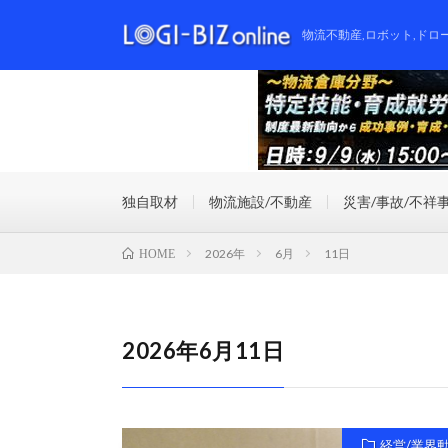
物流不動産,ロボット,ドロ
独自取材
物流施設/不動産
災害/事故/不祥
2026年
6月
11日
HOME
2026年6月11日
経営/業界