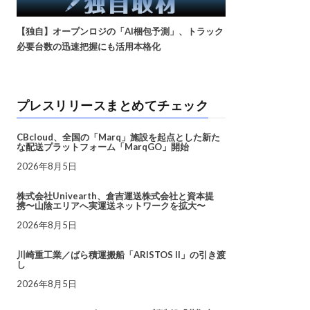
【独自】オープンロジの「AI梱包予測」、トラック
必要台数の迅速把握にも活用本格化
プレスリリースまとめてチェック
CBcloud、全国の「Marq」施設を起点とした新た
な配送プラットフォーム「MarqGO」開始
2026年8月5日
株式会社Univearth、倉吉運送株式会社と資本提
携〜山陰エリアへ実運送ネットワークを拡大〜
2026年8月5日
川崎重工業／ばら積運搬船「ARISTOS II」の引き渡
し
2026年8月5日