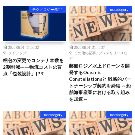
テクノロジー/製品
nocategory
2026.06.01 11:50:32
2026.06.01 21:45:37
タイアップ
その他の記事
,
プレスリリースな
ど
梱包の変更でコンテナ本数を
郵船ロジ／水上ドローンを開
2割削減――物流コストの盲
発するOceanic
点「包装設計」[PR]
Constellationsと 戦略的パー
トナーシップ契約を締結 ～船
舶海事産業における取り組み
を加速～
nocategory
nocategory