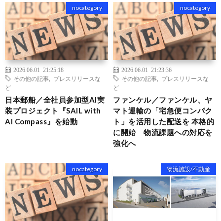
nocategory
nocategory
2026.06.01 21:25:18
2026.06.01 21:23:36
その他の記事
,
プレスリリースな
その他の記事
,
プレスリリースな
ど
ど
日本郵船／全社員参加型AI実
ファンケル／ファンケル、ヤ
装プロジェクト『SAIL with
マト運輸の「宅急便コンパク
AI Compass』を始動
ト」を活用した配送を 本格的
に開始 物流課題への対応を
強化へ
nocategory
物流施設/不動産