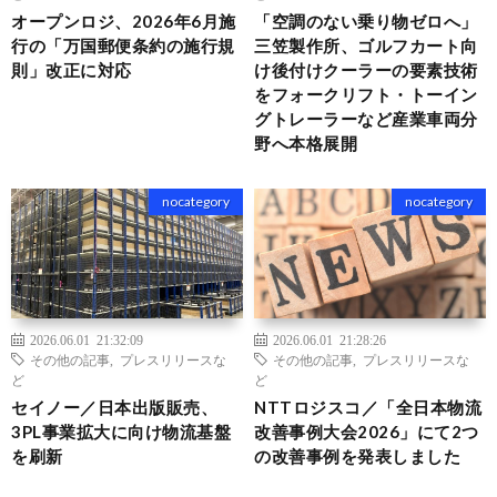
オープンロジ、2026年6月施
「空調のない乗り物ゼロへ」
行の「万国郵便条約の施行規
三笠製作所、ゴルフカート向
則」改正に対応
け後付けクーラーの要素技術
をフォークリフト・トーイン
グトレーラーなど産業車両分
野へ本格展開
nocategory
nocategory
2026.06.01 21:32:09
2026.06.01 21:28:26
その他の記事
,
プレスリリースな
その他の記事
,
プレスリリースな
ど
ど
セイノー／日本出版販売、
NTTロジスコ／「全日本物流
3PL事業拡大に向け物流基盤
改善事例大会2026」にて2つ
を刷新
の改善事例を発表しました