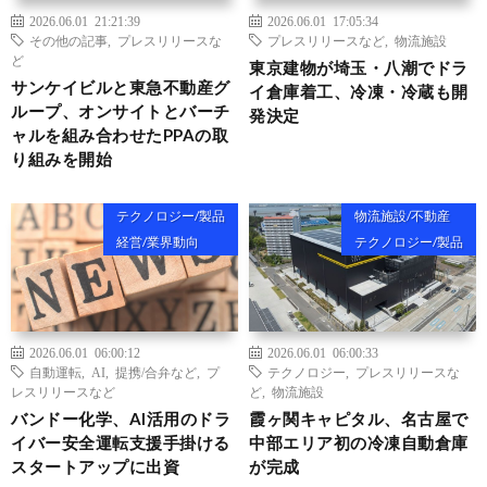
2026.06.01 21:21:39
2026.06.01 17:05:34
その他の記事
,
プレスリリースな
プレスリリースなど
,
物流施設
ど
東京建物が埼玉・八潮でドラ
サンケイビルと東急不動産グ
イ倉庫着工、冷凍・冷蔵も開
ループ、オンサイトとバーチ
発決定
ャルを組み合わせたPPAの取
り組みを開始
テクノロジー/製品
物流施設/不動産
経営/業界動向
テクノロジー/製品
2026.06.01 06:00:12
2026.06.01 06:00:33
自動運転
,
AI
,
提携/合弁など
,
プ
テクノロジー
,
プレスリリースな
レスリリースなど
ど
,
物流施設
バンドー化学、AI活用のドラ
霞ヶ関キャピタル、名古屋で
イバー安全運転支援手掛ける
中部エリア初の冷凍自動倉庫
スタートアップに出資
が完成