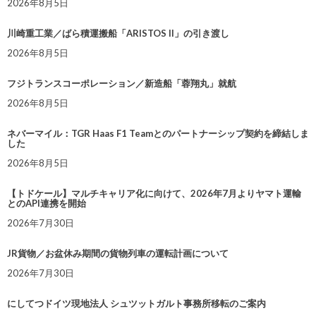
2026年8月5日
川崎重工業／ばら積運搬船「ARISTOS II」の引き渡し
2026年8月5日
フジトランスコーポレーション／新造船「蓉翔丸」就航
2026年8月5日
ネバーマイル：TGR Haas F1 Teamとのパートナーシップ契約を締結しま
した
2026年8月5日
【トドケール】マルチキャリア化に向けて、2026年7月よりヤマト運輸
とのAPI連携を開始
2026年7月30日
JR貨物／お盆休み期間の貨物列車の運転計画について
2026年7月30日
にしてつドイツ現地法人 シュツットガルト事務所移転のご案内