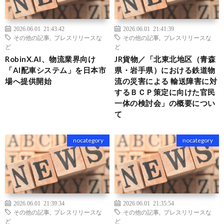
2026.06.01 21:43:42
2026.06.01 21:41:39
その他の記事
,
プレスリリースな
その他の記事
,
プレスリリースな
ど
ど
RobinX.AI、物流業界向け
JR貨物／「北東北地区（青森
「AI配車システム」を日本市
県・岩手県）における鉄道物
場へ提供開始
流の災害による 輸送障害に対
するＢＣＰ策定に向けた官民
一体の検討会」の概要につい
て
nocategory
nocategory
2026.06.01 21:39:34
2026.06.01 21:35:54
その他の記事
,
プレスリリースな
その他の記事
,
プレスリリースな
ど
ど