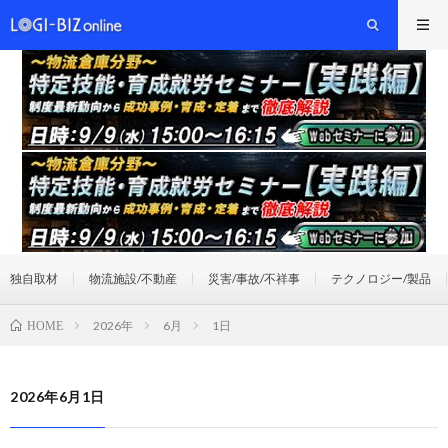
独自取材
物流施設/不動産
災害/事故/不祥事
テクノロジー/製品
2026年
6月
1日
HOME
2026年6月1日