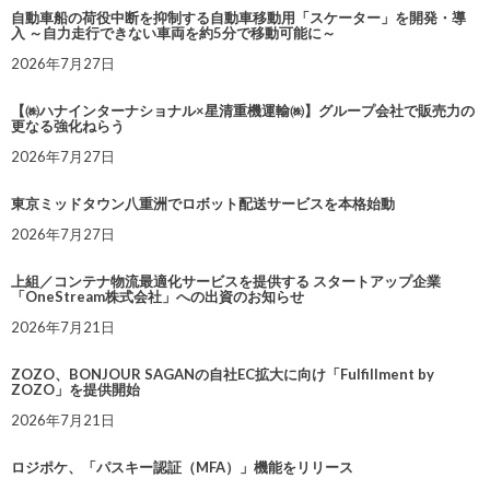
自動車船の荷役中断を抑制する自動車移動用「スケーター」を開発・導
入 ～自力走行できない車両を約5分で移動可能に～
2026年7月27日
【㈱ハナインターナショナル×星清重機運輸㈱】グループ会社で販売力の
更なる強化ねらう
2026年7月27日
東京ミッドタウン八重洲でロボット配送サービスを本格始動
2026年7月27日
上組／コンテナ物流最適化サービスを提供する スタートアップ企業
「OneStream株式会社」への出資のお知らせ
2026年7月21日
ZOZO、BONJOUR SAGANの自社EC拡大に向け「Fulfillment by
ZOZO」を提供開始
2026年7月21日
ロジポケ、「パスキー認証（MFA）」機能をリリース