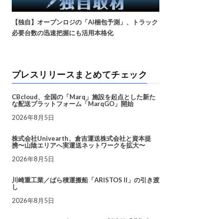
【独自】オープンロジの「AI梱包予測」、トラック
必要台数の迅速把握にも活用本格化
プレスリリースまとめてチェック
CBcloud、全国の「Marq」施設を起点とした新た
な配送プラットフォーム「MarqGO」開始
2026年8月5日
株式会社Univearth、倉吉運送株式会社と資本提
携〜山陰エリアへ実運送ネットワークを拡大〜
2026年8月5日
川崎重工業／ばら積運搬船「ARISTOS II」の引き渡
し
2026年8月5日