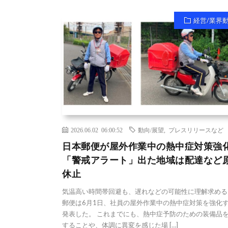
経営/業界
2026.06.02 06:00:52
動向/展望
,
プレスリリースなど
日本郵便が屋外作業中の熱中症対策強
「警戒アラート」出た地域は配達など
休止
気温高い時間帯回避も、遅れなどの可能性に理解求める
郵便は6月1日、社員の屋外作業中の熱中症対策を強化
発表した。 これまでにも、熱中症予防のための装備品
することや、体調に異変を感じた場 […]