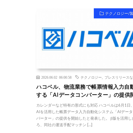
テクノロジー/
2026.06.02 06:00:58
テクノロジー
,
プレスリリースな
ハコベル、物流業務で帳票情報入力自
する「AIデータコンバーター」の提供
カレンダーなど特有の形式にも対応 ハコベルは6月1日
AIを活用した帳票データ入力自動化システム「AIデー
バーター」の提供を開始したと発表した。 β版を活用し
ろ、同社の運送手配マッチン […]