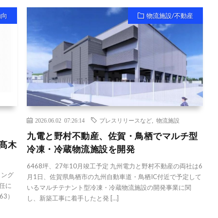
動向
物流施設/不動産
2026.06.02 07:26:14
プレスリリースなど
,
物流施設
九電と野村不動産、佐賀・鳥栖でマルチ型
髙木
冷凍・冷蔵物流施設を開発
6468坪、27年10月竣工予定 九州電力と野村不動産の両社は6
ィング
月1日、佐賀県鳥栖市の九州自動車道・鳥栖IC付近で予定して
任に
いるマルチテナント型冷凍・冷蔵物流施設の開発事業に関
63）
し、新築工事に着手したと発 […]