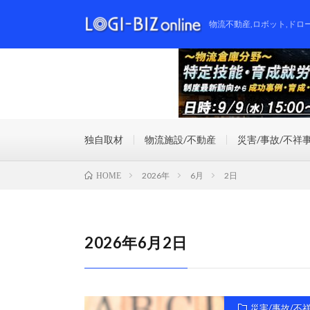
物流不動産,ロボット,ドロ
独自取材
物流施設/不動産
災害/事故/不祥
2026年
6月
2日
HOME
2026年6月2日
災害/事故/不