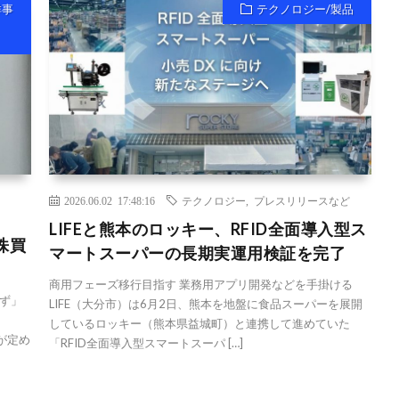
祥事
テクノロジー/製品
2026.06.02 17:48:16
テクノロジー
,
プレスリリースなど
LIFEと熊本のロッキー、RFID全面導入型ス
株買
マートスーパーの長期実運用検証を完了
商用フェーズ移行目指す 業務用アプリ開発などを手掛ける
ず」
LIFE（大分市）は6月2日、熊本を地盤に食品スーパーを展開
、
しているロッキー（熊本県益城町）と連携して進めていた
が定め
「RFID全面導入型スマートスーパ […]