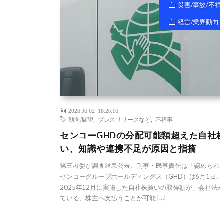
災害/事故/不
経営/業界動向
2026.06.02 18:20:16
動向/展望
,
プレスリリースなど
,
不祥事
センコーGHDの分配可能額超えた自社
い、知識や連携不足が原因と指摘
第三者委が調査結果公表、刑事・民事責任は「認められ
センコーグループホールディングス（GHD）は6月1日
2025年12月に実施した自社株買いの取得額が、会社法
ている、株主へ支払うことが可能 […]