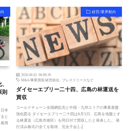
動向
経営/業界動向
2026.06.02 06:00:39
M&A/事業買収/経営統合
,
プレスリリースなど
化、
ダイセーエブリー二十四、広島の林運送を
原則
買収
コールドチェーン全国網拡充と中国・九州エリアの事業基盤
 日本
強化図る ダイセーエブリー二十四は6月1日、広島を地盤とす
すると
る林運送（広島市南区）を同日付で買収したと発表した。 発
を着用
行済み株式の全てを取得、完全子会 […]