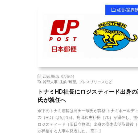
経営/業界
2026.06.02 07:49:44
幹部人事
,
動向/展望
,
プレスリリースなど
トナミHD社長にロジスティード出身の
氏が就任へ
傘下のトナミ運輸は髙田一哉氏が昇格 トナミホールデ
ス（HD）は6月1日、髙田和夫社長（70）が退任し、後
ロジスティード（旧日立物流）出身の髙木宏明取締役（
が昇格する人事を発表した。 髙 […]