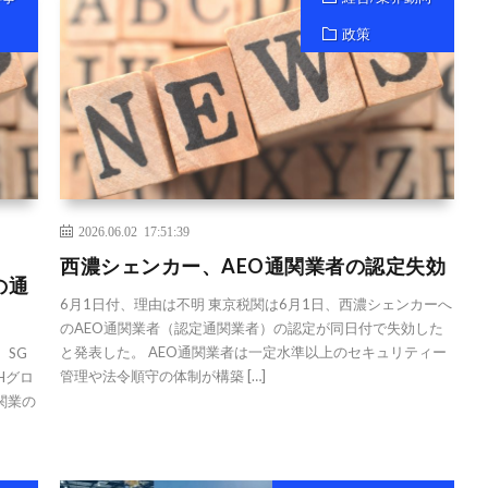
政策
2026.06.02 17:51:39
西濃シェンカー、AEO通関業者の認定失効
の通
6月1日付、理由は不明 東京税関は6月1日、西濃シェンカーへ
のAEO通関業者（認定通関業者）の認定が同日付で失効した
と発表した。 AEO通関業者は一定水準以上のセキュリティー
、SG
管理や法令順守の体制が構築 […]
Hグロ
関業の