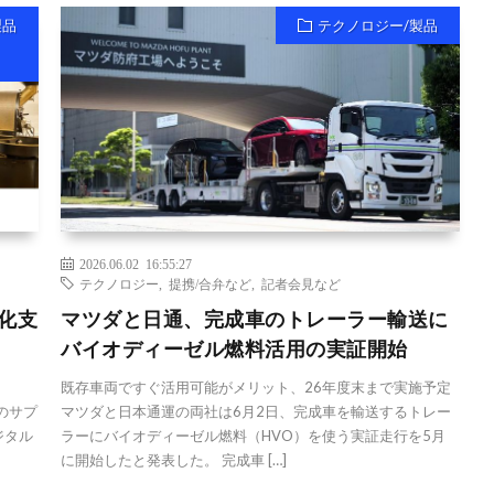
製品
テクノロジー/製品
2026.06.02 16:55:27
テクノロジー
,
提携/合弁など
,
記者会見など
率化支
マツダと日通、完成車のトレーラー輸送に
バイオディーゼル燃料活用の実証開始
既存車両ですぐ活用可能がメリット、26年度末まで実施予定
務のサプ
マツダと日本通運の両社は6月2日、完成車を輸送するトレー
ジタル
ラーにバイオディーゼル燃料（HVO）を使う実証走行を5月
に開始したと発表した。 完成車 […]