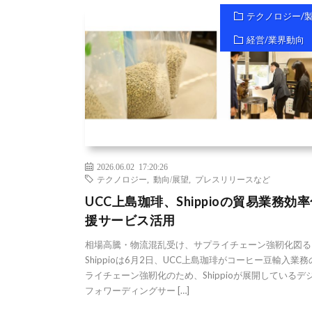
テクノロジー/
経営/業界動向
2026.06.02 17:20:26
テクノロジー
,
動向/展望
,
プレスリリースなど
UCC上島珈琲、Shippioの貿易業務効
援サービス活用
相場高騰・物流混乱受け、サプライチェーン強靭化図る
Shippioは6月2日、UCC上島珈琲がコーヒー豆輸入業
ライチェーン強靭化のため、Shippioが展開しているデ
フォワーディングサー […]