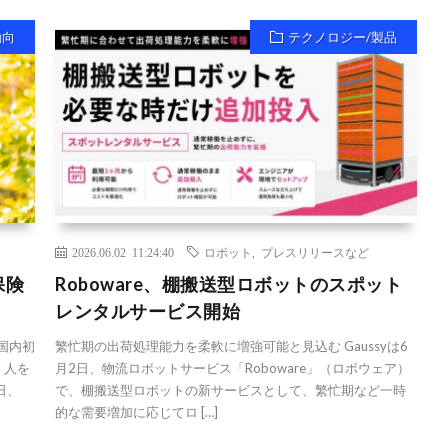
動向
テクノロジー/製品
2026.06.02 11:24:40
ロボット
,
プレスリリースなど
保険
Roboware、棚搬送型ロボットのスポット
レンタルサービス開始
 国内初
繁忙期の出荷処理能力を柔軟に増強可能と見込む Gaussyは6
く人を
月2日、物流ロボットサービス「Roboware」（ロボウェア）
日、
で、棚搬送型ロボットの新サービスとして、繁忙期など一時
的な需要増加に応じてロ […]