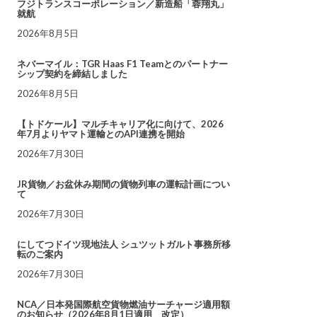
フジトランスコーポレーション／新造船「蓉翔丸」
就航
2026年8月5日
ネバーマイル：TGR Haas F1 Teamとのパートナー
シップ契約を締結しました
2026年8月5日
【トドケール】マルチキャリア化に向けて、2026
年7月よりヤマト運輸とのAPI連携を開始
2026年7月30日
JR貨物／お盆休み期間の貨物列車の運転計画につい
て
2026年7月30日
にしてつドイツ現地法人 シュツットガルト事務所移
転のご案内
2026年7月30日
NCA／日本発国際航空貨物燃油サーチャージ適用額
のお知らせ（2026年8月1日適用 改定）