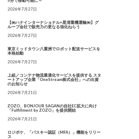
5分で移動可能に～
2026年7月27日
【㈱ハナインターナショナル×星清重機運輸㈱】グ
ループ会社で販売力の更なる強化ねらう
2026年7月27日
東京ミッドタウン八重洲でロボット配送サービスを
本格始動
2026年7月27日
上組／コンテナ物流最適化サービスを提供する スタ
ートアップ企業「OneStream株式会社」への出資
のお知らせ
2026年7月21日
ZOZO、BONJOUR SAGANの自社EC拡大に向け
「Fulfillment by ZOZO」を提供開始
2026年7月21日
ロジポケ、「パスキー認証（MFA）」機能をリリー
ス