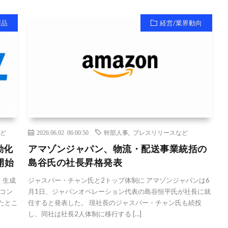
製品
経営/業界動向
ど
2026.06.02 06:00:50
幹部人事
,
プレスリリースなど
動化
アマゾンジャパン、物流・配送事業統括の
開始
島谷氏の社長昇格発表
、生成
ジャスパー・チャン氏と2トップ体制に アマゾンジャパンは6
タコン
月1日、ジャパンオペレーション代表の島谷恒平氏が社長に就
たとこ
任すると発表した。 現社長のジャスパー・チャン氏も続投
し、同社は社長2人体制に移行する […]