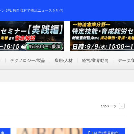
ーン,3PL,独自取材で物流ニュースを配信
事
テクノロジー/製品
雇用/人材
経営/業界動向
データ/
1/2ページ
>
祥事
経営/業界動向