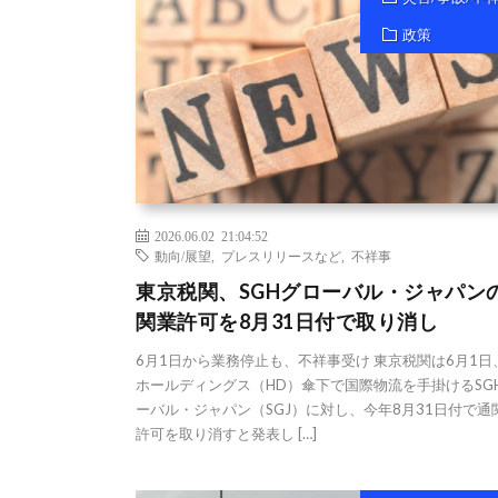
政策
2026.06.02 21:04:52
動向/展望
,
プレスリリースなど
,
不祥事
東京税関、SGHグローバル・ジャパン
関業許可を8月31日付で取り消し
6月1日から業務停止も、不祥事受け 東京税関は6月1日
ホールディングス（HD）傘下で国際物流を手掛けるSG
ーバル・ジャパン（SGJ）に対し、今年8月31日付で通
許可を取り消すと発表し […]