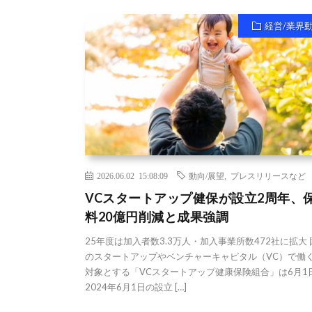
経営/業界
2026.06.02 15:08:09
動向/展望
,
プレスリリースなど
VCスタートアップ健保が設立2周年、
料20億円削減と成果強調
25年度は加入者数3.3万人・加入事業所数472社に拡大
のスタートアップやベンチャーキャピタル（VC）で働
対象とする「VCスタートアップ健康保険組合」は6月1
2024年6月1日の設立 […]