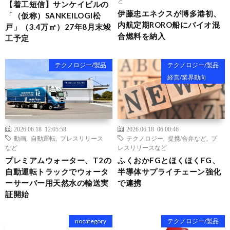
ど
【着工短信】サンケイビルの
伊藤忠エネクスが博多港初、
「（仮称）SANKEILOGI松
内航定期RORO船にバイオ混
戸」（3.4万㎡）27年8月末竣
合燃料を納入
工予定
テクノロジー/製品
テクノロジー/製品
経営/業界動向
2026.06.18 12:05:58
2026.06.18 06:00:46
動画
,
自動運転
,
プレスリリース
テクノロジー
,
提携/合弁など
,
プ
など
レスリリースなど
プレミアムウォーター、T2の
ふくおかFGとほくほくFG、
自動運転トラックでウォータ
半導体サプライチェーン強化
ーサーバー用天然水の輸送実
で連携
証開始
nocategory
テクノロジー/製品