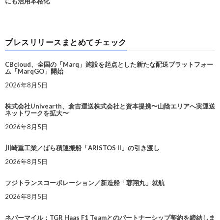
にも活用本格化
プレスリリースまとめてチェック
CBcloud、全国の「Marq」施設を起点とした新たな配送プラットフォー
ム「MarqGO」開始
2026年8月5日
株式会社Univearth、倉吉運送株式会社と資本提携〜山陰エリアへ実運送
ネットワークを拡大〜
2026年8月5日
川崎重工業／ばら積運搬船「ARISTOS II」の引き渡し
2026年8月5日
フジトランスコーポレーション／新造船「蓉翔丸」就航
2026年8月5日
ネバーマイル：TGR Haas F1 Teamとのパートナーシップ契約を締結しま