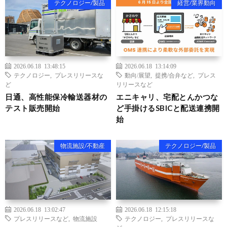
テクノロジー/製品
経営/業界動向
2026.06.18 13:48:15
2026.06.18 13:14:09
テクノロジー
,
プレスリリースな
動向/展望
,
提携/合弁など
,
プレス
ど
リリースなど
日通、高性能保冷輸送器材の
エニキャリ、宅配とんかつな
テスト販売開始
ど手掛けるSBICと配送連携開
始
物流施設/不動産
テクノロジー/製品
2026.06.18 13:02:47
2026.06.18 12:15:18
プレスリリースなど
,
物流施設
テクノロジー
,
プレスリリースな