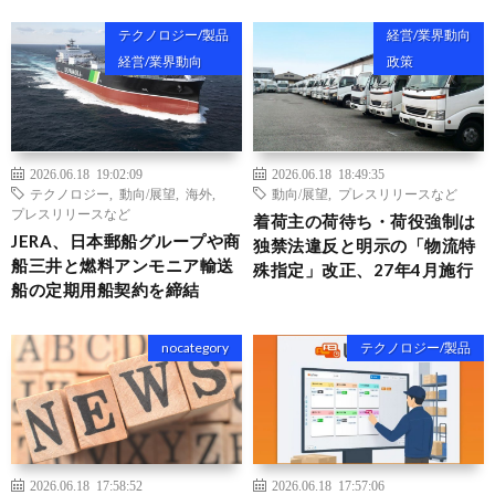
テクノロジー/製品
経営/業界動向
経営/業界動向
政策
2026.06.18 19:02:09
2026.06.18 18:49:35
テクノロジー
,
動向/展望
,
海外
,
動向/展望
,
プレスリリースなど
プレスリリースなど
着荷主の荷待ち・荷役強制は
JERA、日本郵船グループや商
独禁法違反と明示の「物流特
船三井と燃料アンモニア輸送
殊指定」改正、27年4月施行
船の定期用船契約を締結
nocategory
テクノロジー/製品
2026.06.18 17:58:52
2026.06.18 17:57:06