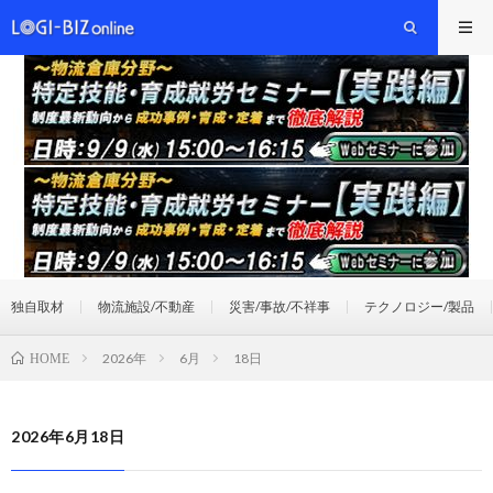
独自取材
物流施設/不動産
災害/事故/不祥事
テクノロジー/製品
2026年
6月
18日
HOME
2026年6月18日