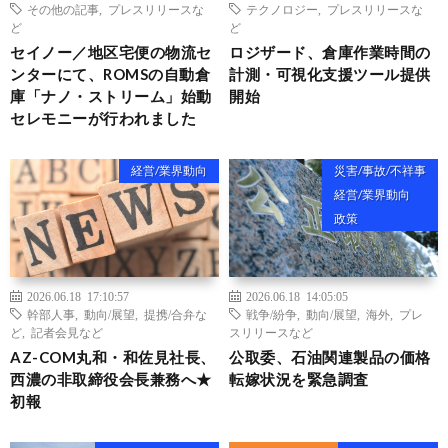
その他の記事
,
プレスリリースな
テクノロジー
,
プレスリリースな
ど
ど
セイノー／地区宅便の物流セ
ロジザード、倉庫作業時間の
ンターにて、ROMSの自動倉
計測・可視化支援ツール提供
庫「ナノ・ストリーム」始動
開始
セレモニーが行われました
経営/業界動向
災害/事故/不祥事
経営/業界動向
政策
2026.06.18 17:10:57
2026.06.18 14:05:05
幹部人事
,
動向/展望
,
提携/合弁な
戦争/紛争
,
動向/展望
,
海外
,
プレ
ど
,
記者会見など
スリリースなど
AZ-COM丸和・和佐見社長、
公取委、石油関連製品の価格
西濃の非取締役会長兼務へ★
転嫁状況を緊急調査
初報