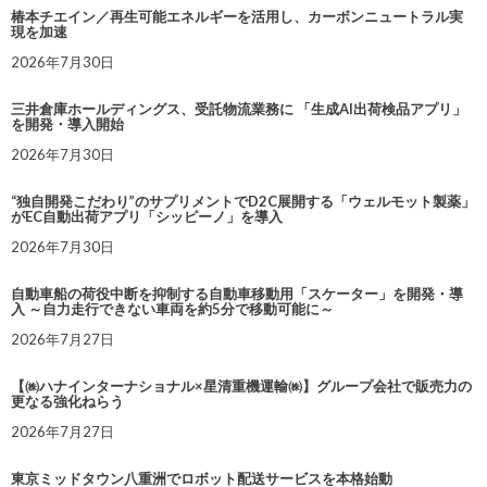
椿本チエイン／再生可能エネルギーを活用し、カーボンニュートラル実
現を加速
2026年7月30日
三井倉庫ホールディングス、受託物流業務に 「生成AI出荷検品アプリ」
を開発・導入開始
2026年7月30日
“独自開発こだわり”のサプリメントでD2C展開する「ウェルモット製薬」
がEC自動出荷アプリ「シッピーノ」を導入
2026年7月30日
自動車船の荷役中断を抑制する自動車移動用「スケーター」を開発・導
入 ～自力走行できない車両を約5分で移動可能に～
2026年7月27日
【㈱ハナインターナショナル×星清重機運輸㈱】グループ会社で販売力の
更なる強化ねらう
2026年7月27日
東京ミッドタウン八重洲でロボット配送サービスを本格始動