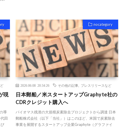
ory
nocategory
ど
2026.06.08 20:34:26
その他の記事
,
プレスリリースなど
が現
日本郵船／米スタートアップGraphyte社の
CDRクレジット購入へ
の導
バイオマス残渣の大規模炭素除去プロジェクトから調達 日本
千代田
郵船株式会社（以下「当社」）はこのほど、米国で炭素除去
たび
事業を展開するスタートアップ企業Graphyte（グラファイ