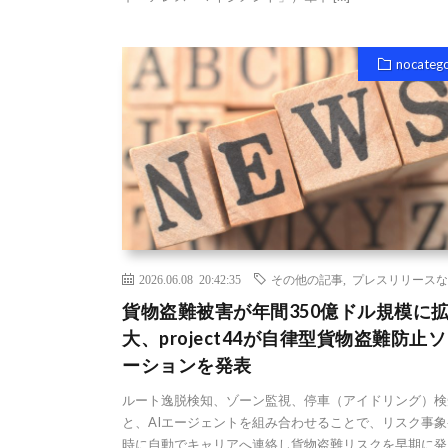
nocateg
2026.06.08 20:42:35
その他の記事
,
プレスリリースな
貨物盗難被害が年間350億ドル規模に
大、project44が自律型貨物盗難防止
ーションを発表
ルート逸脱検知、ゾーン監視、停車（アイドリング）検
と、AIエージェントを組み合わせることで、リスク事象
時に自動でキャリアへ連絡し貨物盗難リスクを早期に発