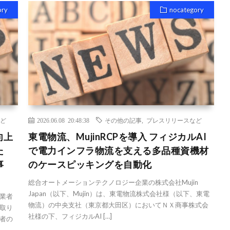
ory
nocategory
ど
2026.06.08 20:48:38
その他の記事
,
プレスリリースなど
向上
東電物流、MujinRCPを導入 フィジカルAI
た
で電力インフラ物流を支える多品種資機材
事
のケースピッキングを自動化
総合オートメーションテクノロジー企業の株式会社Mujin
Japan（以下、Mujin）は、東電物流株式会社様（以下、東電
業者
物流）の中央支社（東京都大田区）においてＮＸ商事株式会
取り
社様の下、フィジカルAI […]
者の