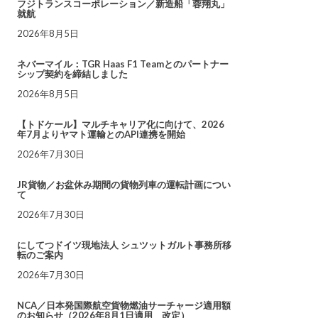
フジトランスコーポレーション／新造船「蓉翔丸」
就航
2026年8月5日
ネバーマイル：TGR Haas F1 Teamとのパートナー
シップ契約を締結しました
2026年8月5日
【トドケール】マルチキャリア化に向けて、2026
年7月よりヤマト運輸とのAPI連携を開始
2026年7月30日
JR貨物／お盆休み期間の貨物列車の運転計画につい
て
2026年7月30日
にしてつドイツ現地法人 シュツットガルト事務所移
転のご案内
2026年7月30日
NCA／日本発国際航空貨物燃油サーチャージ適用額
のお知らせ（2026年8月1日適用 改定）