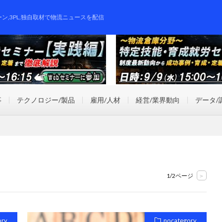
ーン,3PL,独自取材で物流ニュースを配信
事
テクノロジー/製品
雇用/人材
経営/業界動向
データ/
1/2ページ
>
ory
nocategory