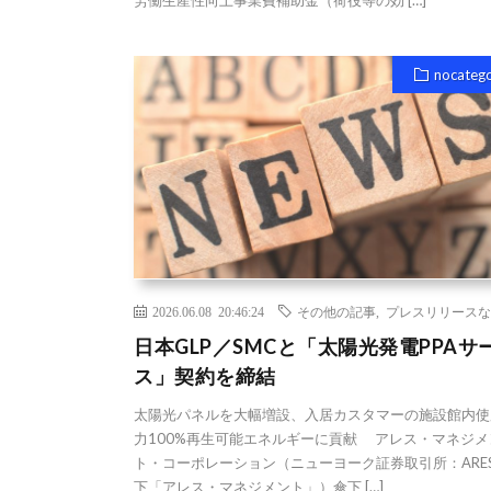
労働生産性向上事業費補助金（荷役等の効 […]
nocateg
2026.06.08 20:46:24
その他の記事
,
プレスリリースな
日本GLP／SMCと「太陽光発電PPAサ
ス」契約を締結
太陽光パネルを大幅増設、入居カスタマーの施設館内使
力100%再生可能エネルギーに貢献 アレス・マネジメ
ト・コーポレーション（ニューヨーク証券取引所：ARE
下「アレス・マネジメント」）傘下 […]