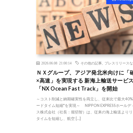
2026.06.08 21:00:14
その他の記事
,
プレスリリースな
ＮＸグループ、アジア発北米向けに「
×高速」を実現する 新海上輸送サービ
「NX Ocean Fast Track」を開始
～コスト削減と納期確実性を両立し、従来比で最大40
ードタイム短縮*を実現～ NIPPON EXPRESSホール
ス株式会社（社長：堀切智）は、従来の海上輸送よりリ
タイムを短縮し、航空 […]