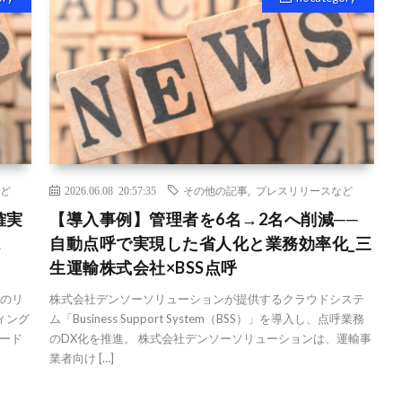
ど
2026.06.08 20:57:35
その他の記事
,
プレスリリースなど
確実
【導入事例】管理者を6名→2名へ削減──
ス
自動点呼で実現した省人化と業務効率化_三
生運輸株式会社×BSS点呼
%のリ
株式会社デンソーソリューションが提供するクラウドシステ
ディング
ム「Business Support System（BSS）」を導入し、点呼業務
ード
のDX化を推進。 株式会社デンソーソリューションは、運輸事
業者向け […]