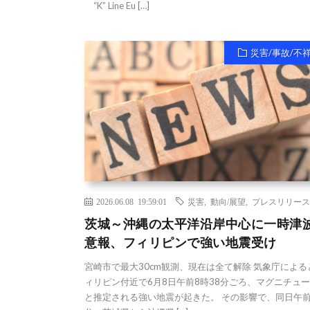
“K” Line Eu […]
災害/事故/不
2026.06.08 19:59:01
災害
,
動向/展望
,
プレスリリース
茨城～沖縄の太平洋沿岸中心に一時津
意報、フィリピンで強い地震受け
宮崎市で最大30cm観測、現在は全て解除 気象庁による
ィリピン付近で6月8日午前8時38分ごろ、マグニチュード
と推定される強い地震が起きた。 その影響で、同日午前