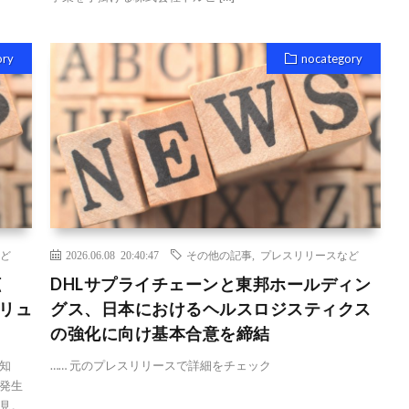
ory
nocategory
ど
2026.06.08 20:40:47
その他の記事
,
プレスリリースなど
拡
DHLサプライチェーンと東邦ホールディン
ソリュ
グス、日本におけるヘルスロジスティクス
の強化に向け基本合意を締結
知
…… 元のプレスリリースで詳細をチェック
発生
見。