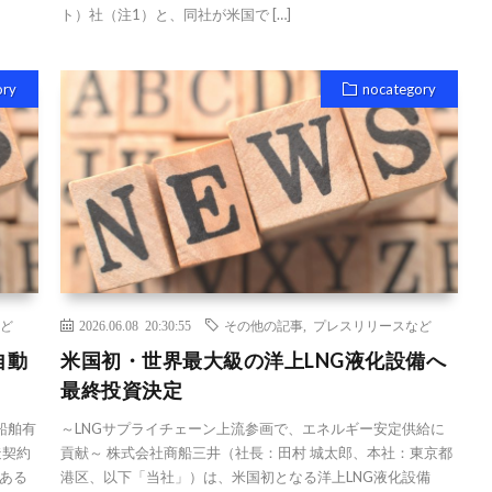
ト）社（注1）と、同社が米国で […]
ory
nocategory
ど
2026.06.08 20:30:55
その他の記事
,
プレスリリースなど
自動
米国初・世界最大級の洋上LNG液化設備へ
最終投資決定
船舶有
～LNGサプライチェーン上流参画で、エネルギー安定供給に
造契約
貢献～ 株式会社商船三井（社長：田村 城太郎、本社：東京都
ある
港区、以下「当社」）は、米国初となる洋上LNG液化設備