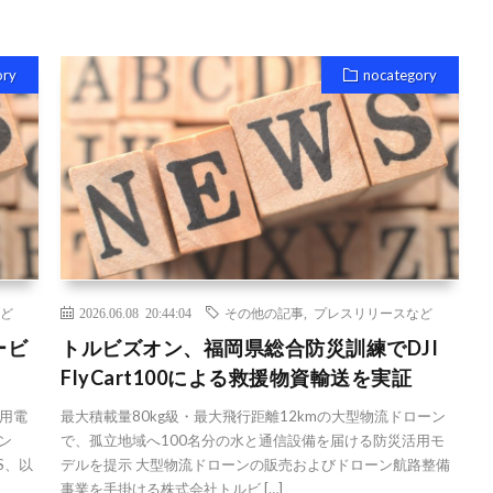
ory
nocategory
ど
2026.06.08 20:44:04
その他の記事
,
プレスリリースなど
ービ
トルビズオン、福岡県総合防災訓練でDJI
FlyCart100による救援物資輸送を実証
用電
最大積載量80kg級・最大飛行距離12kmの大型物流ドローン
ン
で、孤立地域へ100名分の水と通信設備を届ける防災活用モ
S、以
デルを提示 大型物流ドローンの販売およびドローン航路整備
事業を手掛ける株式会社トルビ […]