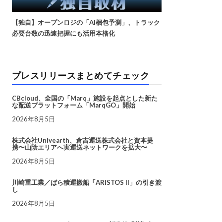
【独自】オープンロジの「AI梱包予測」、トラック
必要台数の迅速把握にも活用本格化
プレスリリースまとめてチェック
CBcloud、全国の「Marq」施設を起点とした新た
な配送プラットフォーム「MarqGO」開始
2026年8月5日
株式会社Univearth、倉吉運送株式会社と資本提
携〜山陰エリアへ実運送ネットワークを拡大〜
2026年8月5日
川崎重工業／ばら積運搬船「ARISTOS II」の引き渡
し
2026年8月5日