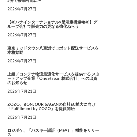
5分で移動可能に～
2026年7月27日
【㈱ハナインターナショナル×星清重機運輸㈱】グ
ループ会社で販売力の更なる強化ねらう
2026年7月27日
東京ミッドタウン八重洲でロボット配送サービスを
本格始動
2026年7月27日
上組／コンテナ物流最適化サービスを提供する スタ
ートアップ企業「OneStream株式会社」への出資
のお知らせ
2026年7月21日
ZOZO、BONJOUR SAGANの自社EC拡大に向け
「Fulfillment by ZOZO」を提供開始
2026年7月21日
ロジポケ、「パスキー認証（MFA）」機能をリリー
ス