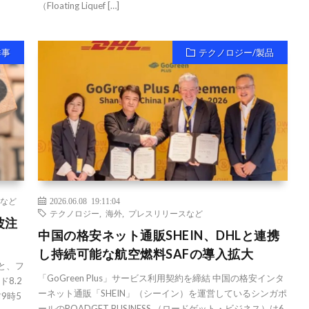
（Floating Liquef […]
祥事
テクノロジー/製品
など
2026.06.08 19:11:04
テクノロジー
,
海外
,
プレスリリースなど
波注
中国の格安ネット通販SHEIN、DHLと連携
し持続可能な航空燃料SAFの導入拡大
と、フ
「GoGreen Plus」サービス利用契約を締結 中国の格安インタ
8.2
ーネット通販「SHEIN」（シーイン）を運営しているシンガポ
9時5
ールのROADGET BUSINESS （ロードゲット・ビジネス）は6