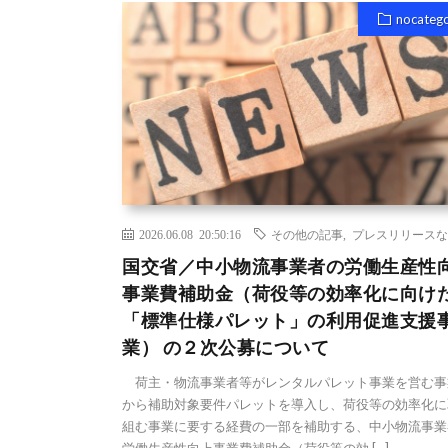
nocateg
2026.06.08 20:50:16
その他の記事
,
プレスリリースな
国交省／中小物流事業者の労働生産性
事業費補助金（荷役等の効率化に向け
「標準仕様パレット」の利用促進支援
業） の２次公募について
荷主・物流事業者等がレンタルパレット事業を営む事
から補助対象要件パレットを導入し、荷役等の効率化に
組む事業に要する経費の一部を補助する、中小物流事業