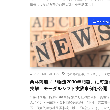
損失につながる前の迅速な対応を実現 米 […]
nocateg
2026.06.08 20:36:27
その他の記事
,
プレスリリースな
栗林商船／「物流2030年問題」に海運
実解 モーダルシフト実践事例を公開
〜栗林商船、内航RORO船を活用した海陸複合一貫輸送
入ポイントを解説〜 栗林商船株式会社（本社：東京都
区、代表取締役社長 栗林宏、以下「当社」）は、この