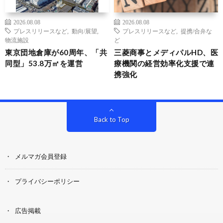
2026.08.08
2026.08.08
プレスリリースなど
,
動向/展望
,
プレスリリースなど
,
提携/合弁な
物流施設
ど
東京団地倉庫が60周年、「共
三菱商事とメディパルHD、医
同型」53.8万㎡を運営
療機関の経営効率化支援で連
携強化
Back to Top
メルマガ会員登録
プライバシーポリシー
広告掲載