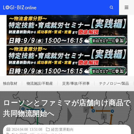
独自取材
物流施設/不動産
災害/事故/不祥事
テクノロジー/製品
ローソンとファミマが店舗向け商品で
共同物流開始へ
2024.04.08 13:51:08
経営/業界動向