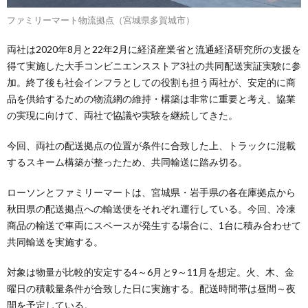
ファミリーマート物流拠点（宮城県多賀城市）
両社は2020年8月と22年2月に経済産業省と流通経済研究所の支援を
得て実施した大手コンビニエンスストア3社の共同配送実証実験に参
加。終了後も社会インフラとしての役割も担う両社が、安定的に商
品を供給するための物流網の維持・構築は非常に重要と考え、協業
の実現に向けて、両社で協議や実験を継続してきた。
今回、両社の配送拠点の位置が条件に合致した上、トラックに混載
するスキーム構築が整ったため、共同輸送に踏み切る。
ローソンとファミリーマートは、宮城県・岩手県の各在庫拠点から
秋田県の配送拠点への輸送便をそれぞれ運行している。今回、冷凍
商品の輸送で車両にスペースが発生する場合に、1台に積み合わせて
共同輸送を実施する。
対象は物量が比較的安定する4～6月と9～11月を想定。火、木、金
曜日の積載量条件が合致した日に実施する。配送時間帯は昼間～夜
間を予定している。