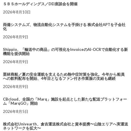
ＳＢＳホールディングス／DEI座談会を開催
2026年8月10日
両備システムズ、物流自動化システムを手掛ける 株式会社APTを子会社
化
2026年8月9日
Shippio、「輸送中の商品」の可視化をInvoiceのAI-OCRで自動化する新
機能を提供開始
2026年8月9日
栗林商船／夏の安全運航を支えるため熱中症対策を強化。今年から船員
への飲料配布を開始、4年目となるファン付き作業服の支給も継続
2026年8月9日
CBcloud、全国の「Marq」施設を起点とした新たな配送プラットフォー
ム「MarqGO」開始
2026年8月5日
株式会社Univearth、倉吉運送株式会社と資本提携〜山陰エリアへ実運送
ネットワークを拡大〜