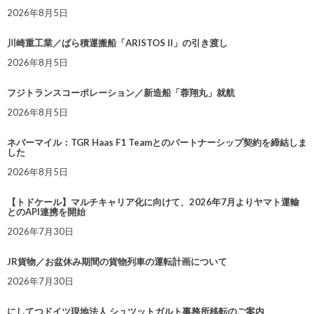
2026年8月5日
川崎重工業／ばら積運搬船「ARISTOS II」の引き渡し
2026年8月5日
フジトランスコーポレーション／新造船「蓉翔丸」就航
2026年8月5日
ネバーマイル：TGR Haas F1 Teamとのパートナーシップ契約を締結しま
した
2026年8月5日
【トドケール】マルチキャリア化に向けて、2026年7月よりヤマト運輸
とのAPI連携を開始
2026年7月30日
JR貨物／お盆休み期間の貨物列車の運転計画について
2026年7月30日
にしてつドイツ現地法人 シュツットガルト事務所移転のご案内