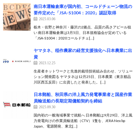
南日本運輸倉庫が国内初、コールドチェーン物流の
要件定めた「JSA-S1004：2020」認証取得
2025.03.06
栃木・佐野と神奈川・藤沢の2拠点、品質の高さアピール狙
い 南日本運輸倉庫は3月5日、日本規格協会が定めている
「JSA-S1004：2020コールドチェ[…]
ヤマタネ、稲作農家の経営支援強化へ日本農業に出
資
2023.12.25
生産者ネットワークと先進的栽培技術組み合わせ、ソリュー
ション開発図る ヤマタネは12月25日、日本農業（東京都品
川区西五反田）に出資したと発表した。 […]
日本郵船、秋田県の洋上風力発電事業者と国産作業
員輸送船の長期定期傭船契約を締結
2025.09.30
国内初の一般海域事業で就航へ 日本郵船は9月29日、洋上風
力発電向けの作業員輸送船（CTV）1隻を、JERA Nex bp
Japan、電源開発、東北[…]