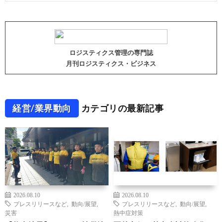
ロジスティクス管理の専門誌
月刊ロジスティクス・ビジネス
経営/業界動向
カテゴリの最新記事
2026.08.10
2026.08.10
プレスリリースなど
,
動向/展望
,
プレスリリースなど
,
動向/展望
,
災害
熱中症対策