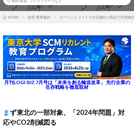
動向/展望
,
プレスリリースなど
経営/業界動向
ローソンとファミマが店舗向け商品で共同物
HOME
月刊LOGI-BIZ 7月号は「未来を創る輸送改革」 先行企業の
生存戦略を徹底取材
まず東北の一部対象、「2024年問題」対
応やCO2削減図る