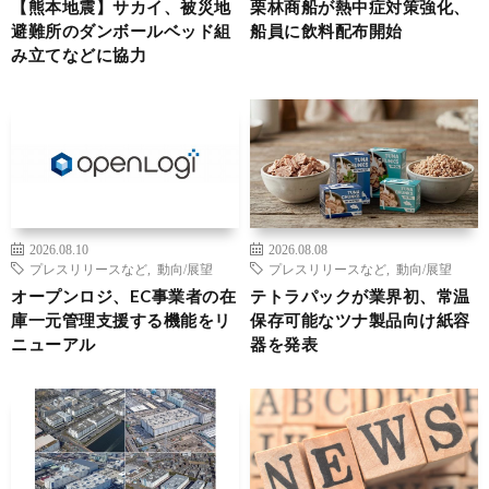
【熊本地震】サカイ、被災地
栗林商船が熱中症対策強化、
避難所のダンボールベッド組
船員に飲料配布開始
み立てなどに協力
2026.08.10
2026.08.08
プレスリリースなど
,
動向/展望
プレスリリースなど
,
動向/展望
オープンロジ、EC事業者の在
テトラパックが業界初、常温
庫一元管理支援する機能をリ
保存可能なツナ製品向け紙容
ニューアル
器を発表