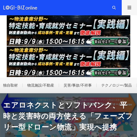
独自取材
物流施設/不動産
災害/事故/不祥事
テクノロジー/製品
エアロネクストとソフトバンク、平
時と災害時の両方使える「フェーズフ
リー型ドローン物流」実現へ提携