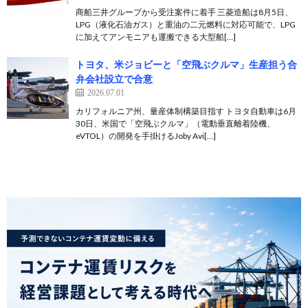
商船三井グループから受注案件に着手 三菱造船は8月5日、
LPG（液化石油ガス）と重油の二元燃料に対応可能で、LPG
に加えてアンモニアも運搬できる大型船[…]
トヨタ、米ジョビーと「空飛ぶクルマ」生産担う合
弁会社設立で合意
2026.07.01
カリフォルニア州、量産体制構築目指す トヨタ自動車は6月
30日、米国で「空飛ぶクルマ」（電動垂直離着陸機、
eVTOL）の開発を手掛けるJoby Avi[…]