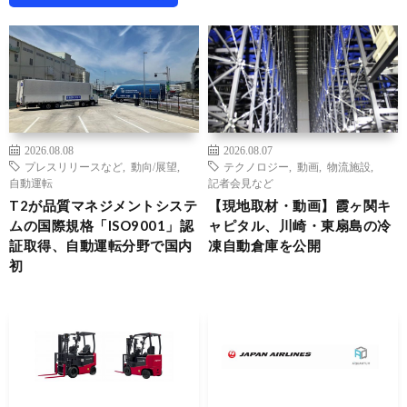
2026.08.08
2026.08.07
プレスリリースなど
,
動向/展望
,
テクノロジー
,
動画
,
物流施設
,
自動運転
記者会見など
T2が品質マネジメントシステ
【現地取材・動画】霞ヶ関キ
ムの国際規格「ISO9001」認
ャピタル、川崎・東扇島の冷
証取得、自動運転分野で国内
凍自動倉庫を公開
初