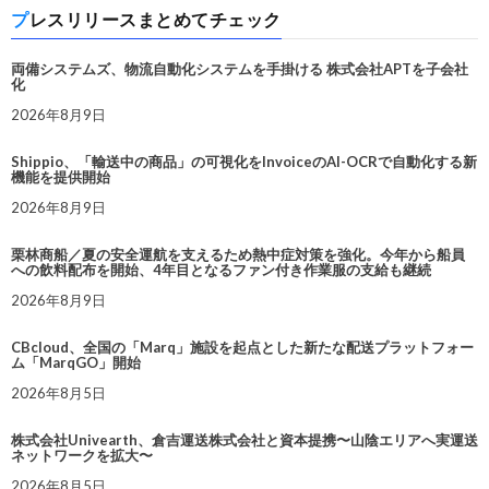
プレスリリースまとめてチェック
両備システムズ、物流自動化システムを手掛ける 株式会社APTを子会社
化
2026年8月9日
Shippio、「輸送中の商品」の可視化をInvoiceのAI-OCRで自動化する新
機能を提供開始
2026年8月9日
栗林商船／夏の安全運航を支えるため熱中症対策を強化。今年から船員
への飲料配布を開始、4年目となるファン付き作業服の支給も継続
2026年8月9日
CBcloud、全国の「Marq」施設を起点とした新たな配送プラットフォー
ム「MarqGO」開始
2026年8月5日
株式会社Univearth、倉吉運送株式会社と資本提携〜山陰エリアへ実運送
ネットワークを拡大〜
2026年8月5日