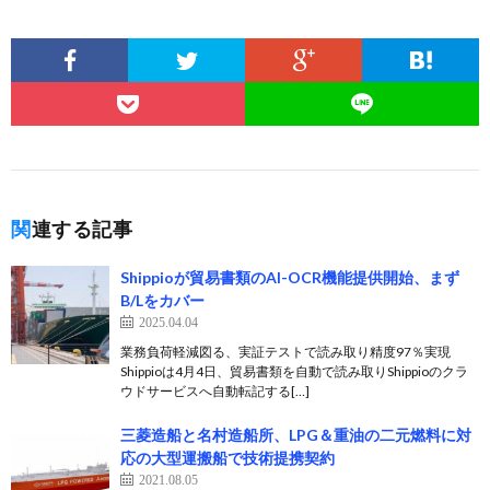
関連する記事
Shippioが貿易書類のAI-OCR機能提供開始、まず
B/Lをカバー
2025.04.04
業務負荷軽減図る、実証テストで読み取り精度97％実現
Shippioは4月4日、貿易書類を自動で読み取りShippioのクラ
ウドサービスへ自動転記する[…]
三菱造船と名村造船所、LPG＆重油の二元燃料に対
応の大型運搬船で技術提携契約
2021.08.05