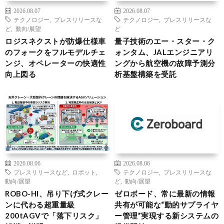
2026.08.07
2026.08.07
テクノロジー
,
プレスリリースな
テクノロジー
,
プレスリリースな
ど
,
動向/展望
ど
ロジスネクストが防爆仕様車
量子技術のエー・スター・ク
のフォークをフルモデルチェ
ォンタム、JALエンジニアリ
ンジ、オペレーターの快適性
ングから航空機の故障予測分
向上図る
析基盤構築を受託
2026.08.06
2026.08.06
プレスリリースなど
,
ロボット
,
テクノロジー
,
プレスリリースな
動向/展望
ど
,
動向/展望
ROBO-HI、吊り下げ式クレー
ゼロボード、常に最新の情報
ンに代わる超重量級
共有が可能な“動的サプライヤ
200tAGVで「落下リスク」
ー管理”実現する新システムの