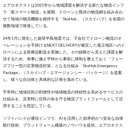
エアロネクストは2021年から地域課題を解決する新たな物流インフ
ラ「新スマート物流」を展開。ドローンと既存の物流網を組み合わ
せて地域の物流機能を維持する「SkyHub」（スカイハブ）を全国の
複数地域で推進している。
24年1月に発生した能登半島地震では、子会社でドローン物流のオ
ペレーションを手掛けるNEXT DELIVERYが被災した孤立地区へのド
ローンによる医療品配送を実施した。その経験から見えた課題を解
決するため、有事に備え平時から事前に体制を整えておく「フェー
ズフリー型の災害物流対策」となる仕組み「SkyHub Emergency
Package」（スカイハブ・エマージェンシー・パッケージ）を提案
し、様々な自治体と具体的な計画を進めている。
平常時に地域住民の利便性や地域物流の持続性を高めるサービスの
仕組みを、災害時に住民の命を守る物流プラットフォームとして活
用することを想定している。
ソフトバンクが通信インフラ、AIを活用した効率的かつ安全な自律
航行技術、プラットフォーム構築のノウハウを提供。エアロネクス