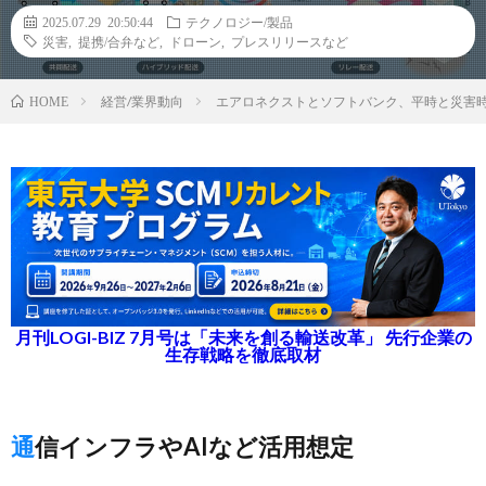
2025.07.29 20:50:44
テクノロジー/製品
災害
,
提携/合弁など
,
ドローン
,
プレスリリースなど
経営/業界動向
エアロネクストとソフトバンク、平時と災害
HOME
月刊LOGI-BIZ 7月号は「未来を創る輸送改革」 先行企業の
生存戦略を徹底取材
通信インフラやAIなど活用想定