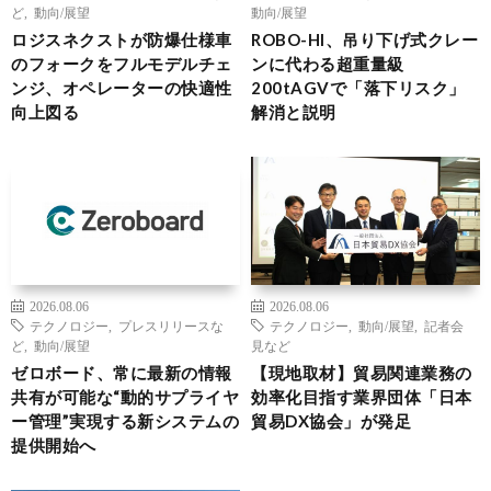
ど
,
動向/展望
動向/展望
ロジスネクストが防爆仕様車
ROBO-HI、吊り下げ式クレー
のフォークをフルモデルチェ
ンに代わる超重量級
ンジ、オペレーターの快適性
200tAGVで「落下リスク」
向上図る
解消と説明
2026.08.06
2026.08.06
テクノロジー
,
プレスリリースな
テクノロジー
,
動向/展望
,
記者会
ど
,
動向/展望
見など
ゼロボード、常に最新の情報
【現地取材】貿易関連業務の
共有が可能な“動的サプライヤ
効率化目指す業界団体「日本
ー管理”実現する新システムの
貿易DX協会」が発足
提供開始へ