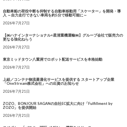
自動車船の荷役中断を抑制する自動車移動用「スケーター」を開発・導
入 ～自力走行できない車両を約5分で移動可能に～
2026年7月27日
【㈱ハナインターナショナル×星清重機運輸㈱】グループ会社で販売力の
更なる強化ねらう
2026年7月27日
東京ミッドタウン八重洲でロボット配送サービスを本格始動
2026年7月27日
上組／コンテナ物流最適化サービスを提供する スタートアップ企業
「OneStream株式会社」への出資のお知らせ
2026年7月21日
ZOZO、BONJOUR SAGANの自社EC拡大に向け「Fulfillment by
ZOZO」を提供開始
2026年7月21日