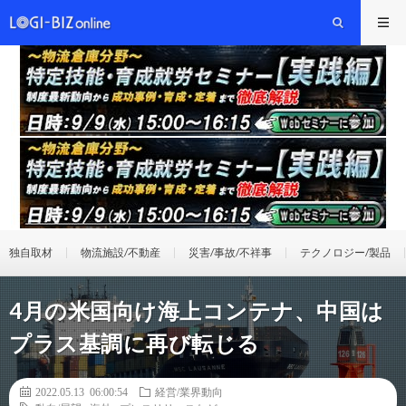
独自取材
物流施設/不動産
災害/事故/不祥事
テクノロジー/製品
4月の米国向け海上コンテナ、中国は
プラス基調に再び転じる
2022.05.13 06:00:54
経営/業界動向