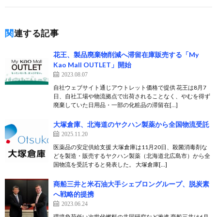
関連する記事
花王、製品廃棄物削減へ滞留在庫販売する「My
Kao Mall OUTLET」開始
2023.08.07
自社ウェブサイト通じアウトレット価格で提供 花王は8月7
日、自社工場や物流拠点で出荷されることなく、やむを得ず
廃棄していた日用品・一部の化粧品の滞留在[…]
大塚倉庫、北海道のヤクハン製薬から全国物流受託
2025.11.20
医薬品の安定供給支援 大塚倉庫は11月20日、殺菌消毒剤な
どを製造・販売するヤクハン製薬（北海道北広島市）から全
国物流を受託すると発表した。 大塚倉庫[…]
商船三井と米石油大手シェブロングループ、脱炭素
へ戦略的提携
2023.06.24
環境負荷低い次世代燃料の共同研究など推進 商船三井は6月