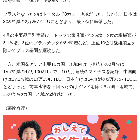
増を記録、全体の伸びを牽引した。
プラスとなったのはトータルで8カ国・地域だった。しかし、日本は
33.9％減の2万9577TEUにとどまり、最下位に転落した。
4月の主要品目別実績は、トップの家具類が1.2%増、2位の機械類が
3.4％増、3位のプラスチックが8.6%増など、上位10位は繊維製品を
除いてプラス基調が継続した。
一方、米国発アジア主要10カ国・地域向け（復航）の3月分は
16.7％減の47万1002TEUで、10カ月連続のマイナスを記録。中国向
けは17.1％減の13万1943TEU、日本向けは14.％減の5万9357TEUに
とどまった。前年水準を下回ったのはインドを除く9カ国・地域で、
このうち8カ国・地域が2桁減だった。
（藤原秀行）