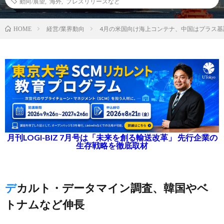
動向/展望
,
海外
,
プレスリリースなど
経営/業界動向
4月の米国向け海上コンテナ、中国はプラス基
HOME
月刊LOGI-BIZ 7月号は「未来を創る輸送改革」 先行企業の
生存戦略を徹底取材
デカルト・データマイン調査、韓国やベ
トナムなど伸長