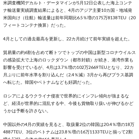
米調査機関デカルト・データマインが5月12日公表した海上コンテ
ナ輸送量実績調査結果によると、4月のアジア主要10カ国・地域発
米国向け（往航）輸送量は前年同期比6.5％増の175万8138TEU（20
フィートコンテナ換算）だった。
4月としての過去最高を更新し、22カ月続けて前年実績を超えた。
貿易量の約6割を占めて断トツでトップの中国は新型コロナウイルス
の感染拡大で上海のロックダウン（都市封鎖）が続き、港湾作業も
影響を受けているが、4月は3.7％増の102万2669TEUとなり、22カ
月ぶりに前年水準を割り込んだ（2.4％減）3月から再びプラス基調
へ転じた。韓国やベトナムなども好調だった。
ロシアによるウクライナ侵攻で世界的にインフレ傾向が強まるな
ど、経済が世界的に混乱する中、今後も貨物取り扱いが伸びるかど
うかは予断を許さない。
中国以外の4月の実績を見ると、取扱量2位の韓国は20.4％増の18万
4887TEU、3位のベトナムは23.8％増の16万1133TEUと揃って2割