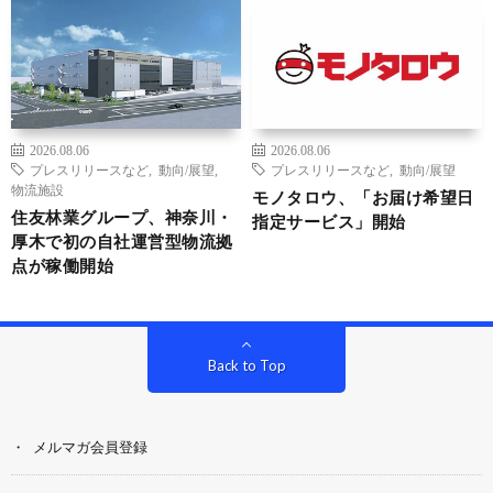
2026.08.06
2026.08.06
プレスリリースなど
,
動向/展望
,
プレスリリースなど
,
動向/展望
物流施設
モノタロウ、「お届け希望日
住友林業グループ、神奈川・
指定サービス」開始
厚木で初の自社運営型物流拠
点が稼働開始
Back to Top
メルマガ会員登録