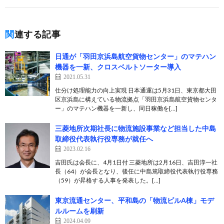
関連する記事
日通が「羽田京浜島航空貨物センター」のマテハン
機器を一新、クロスベルトソーター導入
2021.05.31
仕分け処理能力の向上実現 日本通運は5月31日、東京都大田
区京浜島に構えている物流拠点「羽田京浜島航空貨物センタ
ー」のマテハン機器を一新し、同日稼働を[…]
三菱地所次期社長に物流施設事業など担当した中島
取締役代表執行役専務が就任へ
2023.02.16
吉田氏は会長に、4月1日付 三菱地所は2月16日、吉田淳一社
長（64）が会長となり、後任に中島篤取締役代表執行役専務
（59）が昇格する人事を発表した。[…]
東京流通センター、平和島の「物流ビルA棟」モデ
ルルームを刷新
2024.04.09