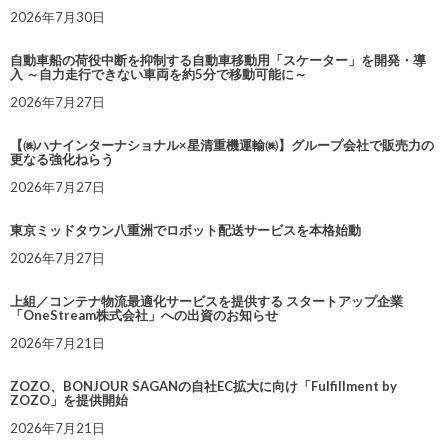
2026年7月30日
自動車船の荷役中断を抑制する自動車移動用「スケーター」を開発・導
入 ～自力走行できない車両を約5分で移動可能に～
2026年7月27日
【㈱ハナインターナショナル×星清重機運輸㈱】グループ会社で販売力の
更なる強化ねらう
2026年7月27日
東京ミッドタウン八重洲でロボット配送サービスを本格始動
2026年7月27日
上組／コンテナ物流最適化サービスを提供する スタートアップ企業
「OneStream株式会社」への出資のお知らせ
2026年7月21日
ZOZO、BONJOUR SAGANの自社EC拡大に向け「Fulfillment by
ZOZO」を提供開始
2026年7月21日