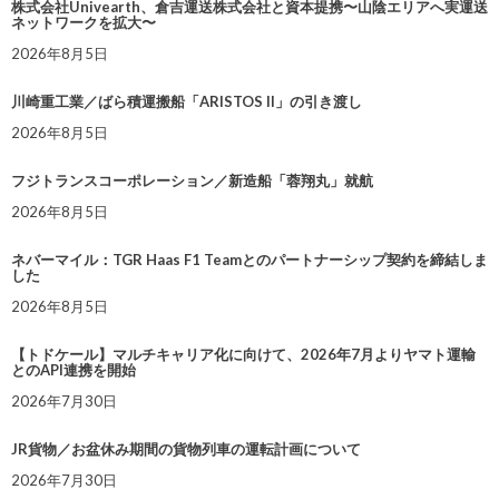
株式会社Univearth、倉吉運送株式会社と資本提携〜山陰エリアへ実運送
ネットワークを拡大〜
2026年8月5日
川崎重工業／ばら積運搬船「ARISTOS II」の引き渡し
2026年8月5日
フジトランスコーポレーション／新造船「蓉翔丸」就航
2026年8月5日
ネバーマイル：TGR Haas F1 Teamとのパートナーシップ契約を締結しま
した
2026年8月5日
【トドケール】マルチキャリア化に向けて、2026年7月よりヤマト運輸
とのAPI連携を開始
2026年7月30日
JR貨物／お盆休み期間の貨物列車の運転計画について
2026年7月30日