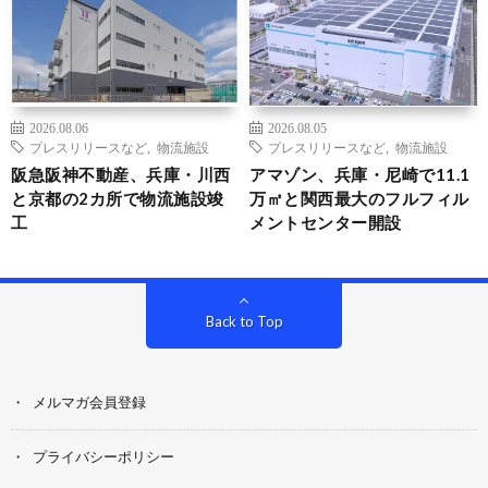
2026.08.06
2026.08.05
プレスリリースなど
,
物流施設
プレスリリースなど
,
物流施設
阪急阪神不動産、兵庫・川西
アマゾン、兵庫・尼崎で11.1
と京都の2カ所で物流施設竣
万㎡と関西最大のフルフィル
工
メントセンター開設
Back to Top
メルマガ会員登録
プライバシーポリシー