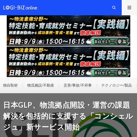
独自取材
物流施設/不動産
災害/事故/不祥事
テクノロジー/製品
日本GLP、物流拠点開設・運営の課題
解決を包括的に支援する「コンシェル
ジュ」新サービス開始