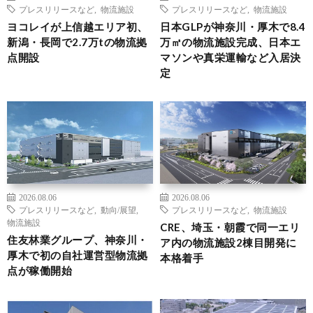
プレスリリースなど
,
物流施設
プレスリリースなど
,
物流施設
ヨコレイが上信越エリア初、
日本GLPが神奈川・厚木で8.4
新潟・長岡で2.7万tの物流拠
万㎡の物流施設完成、日本エ
点開設
マソンや真栄運輸など入居決
定
2026.08.06
2026.08.06
プレスリリースなど
,
動向/展望
,
プレスリリースなど
,
物流施設
物流施設
CRE、埼玉・朝霞で同一エリ
住友林業グループ、神奈川・
ア内の物流施設2棟目開発に
厚木で初の自社運営型物流拠
本格着手
点が稼働開始