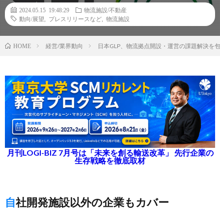
2024.05.15 19:48:29
物流施設/不動産
動向/展望
,
プレスリリースなど
,
物流施設
経営/業界動向
日本GLP、物流拠点開設・運営の課題解決を
HOME
月刊LOGI-BIZ 7月号は「未来を創る輸送改革」 先行企業の
生存戦略を徹底取材
自社開発施設以外の企業もカバー