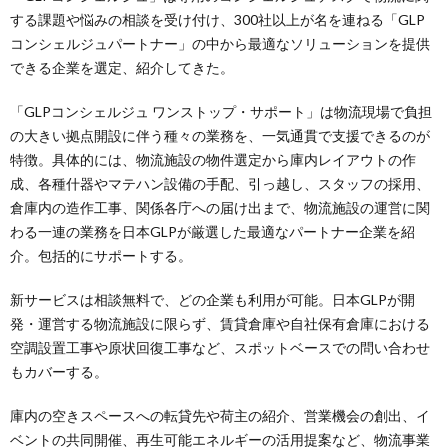
する課題や悩みの相談を受け付け、300社以上が名を連ねる「GLP
コンシェルジュパートナー」の中から最適なソリューションを提供
できる企業を選定、紹介してきた。
「GLPコンシェルジュ ワンストップ・サポート」は物流現場で負担
の大きい拠点開設に伴う種々の業務を、一気通貫で支援できるのが
特徴。具体的には、物流施設の物件選定から庫内レイアウトの作
成、各種什器やマテハン設備の手配、引っ越し、スタッフの採用、
倉庫内の造作工事、関係各庁への届け出まで、物流施設の運営に関
わる一連の業務を日本GLPが厳選した最適なパートナー企業を紹
介。包括的にサポートする。
新サービスは相談無料で、どの企業も利用が可能。日本GLPが開
発・運営する物流施設に限らず、賃貸倉庫や自社保有倉庫における
空調設置工事や原状回復工事など、スポットベースでの問い合わせ
もカバーする。
庫内の空きスペースへの転貸先や荷主の紹介、営業機会の創出、イ
ベントの共同開催、再生可能エネルギーの活用提案など、物流事業