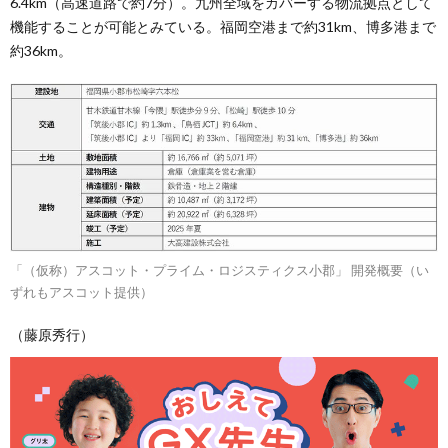
6.4km（高速道路で約7分）。九州全域をカバーする物流拠点として
機能することが可能とみている。福岡空港まで約31km、博多港まで
約36km。
「（仮称）アスコット・プライム・ロジスティクス小郡」 開発概要（い
ずれもアスコット提供）
（藤原秀行）