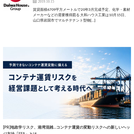
2019.10.15
賃貸面積6709平方メートルで20年3月完成予定、化学・素材
メーカーなどの需要獲得図る 大和ハウス工業は10月15日、
山口県岩国市でマルチテナント型物[…]
[PR]地政学リスク、港湾混雑…コンテナ運賃の変動リスクへの新しいヘッ
ジ方法「FFA」とは