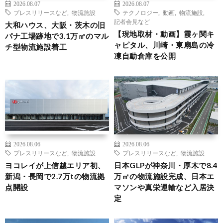
2026.08.07
2026.08.07
プレスリリースなど
,
物流施設
テクノロジー
,
動画
,
物流施設
,
記者会見など
大和ハウス、大阪・茨木の旧
【現地取材・動画】霞ヶ関キ
パナ工場跡地で3.1万㎡のマル
ャピタル、川崎・東扇島の冷
チ型物流施設着工
凍自動倉庫を公開
2026.08.06
2026.08.06
プレスリリースなど
,
物流施設
プレスリリースなど
,
物流施設
ヨコレイが上信越エリア初、
日本GLPが神奈川・厚木で8.4
新潟・長岡で2.7万tの物流拠
万㎡の物流施設完成、日本エ
点開設
マソンや真栄運輸など入居決
定