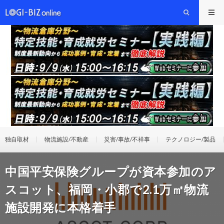
独自取材
物流施設/不動産
災害/事故/不祥事
テクノロジー/製品
中国平安保険グループが資本参加のア
スコット、福岡・小郡で2.1万㎡物流
施設開発に本格着手