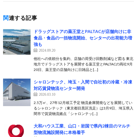
関連する記事
ドラッグストアの薬王堂とPALTACが店舗向けに非
食品・食品の一括物流開始、センターの出荷能力増
強も
2024.09.20
他社への依頼分を集約、店舗の荷受け回数削減など図る 東北
地方でドラッグストアを展開する薬王堂とPALTACの両社9月
20日、薬王堂の店舗向けに日雑品と[…]
シャロンテック、埼玉・入間で自社初の冷蔵・冷凍
対応賃貸物流センター開発
2026.03.10
2.5万㎡、27年12月竣工予定 物流倉庫開発などを展開してい
るシャロンテック（東京都目黒区洗足）は3月9日、埼玉県入
間市で賃貸物流拠点「シャロンテッ[…]
大和ハウス工業、山口・岩国で県内2棟目のマルチ
型物流施設開発に本格着手