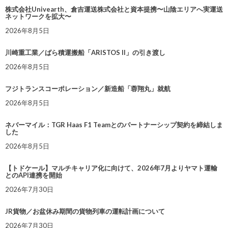
株式会社Univearth、倉吉運送株式会社と資本提携〜山陰エリアへ実運送
ネットワークを拡大〜
2026年8月5日
川崎重工業／ばら積運搬船「ARISTOS II」の引き渡し
2026年8月5日
フジトランスコーポレーション／新造船「蓉翔丸」就航
2026年8月5日
ネバーマイル：TGR Haas F1 Teamとのパートナーシップ契約を締結しま
した
2026年8月5日
【トドケール】マルチキャリア化に向けて、2026年7月よりヤマト運輸
とのAPI連携を開始
2026年7月30日
JR貨物／お盆休み期間の貨物列車の運転計画について
2026年7月30日