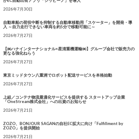
がEC自動出荷アプリ「シッピーノ」を導入
2026年7月30日
自動車船の荷役中断を抑制する自動車移動用「スケーター」を開発・導
入 ～自力走行できない車両を約5分で移動可能に～
2026年7月27日
【㈱ハナインターナショナル×星清重機運輸㈱】グループ会社で販売力の
更なる強化ねらう
2026年7月27日
東京ミッドタウン八重洲でロボット配送サービスを本格始動
2026年7月27日
上組／コンテナ物流最適化サービスを提供する スタートアップ企業
「OneStream株式会社」への出資のお知らせ
2026年7月21日
ZOZO、BONJOUR SAGANの自社EC拡大に向け「Fulfillment by
ZOZO」を提供開始
2026年7月21日