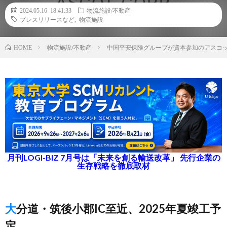
2024.05.16 18:41:33
物流施設/不動産
プレスリリースなど
,
物流施設
物流施設/不動産
中国平安保険グループが資本参加のアスコッ
HOME
月刊LOGI-BIZ 7月号は「未来を創る輸送改革」 先行企業の
生存戦略を徹底取材
大分道・筑後小郡IC至近、2025年夏竣工予
定