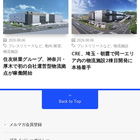
2026.08.06
2026.08.06
プレスリリースなど
,
動向/展望
,
プレスリリースなど
,
物流施設
物流施設
CRE、埼玉・朝霞で同一エリ
住友林業グループ、神奈川・
ア内の物流施設2棟目開発に
厚木で初の自社運営型物流拠
本格着手
点が稼働開始
Back to Top
メルマガ会員登録
プライバシーポリシー