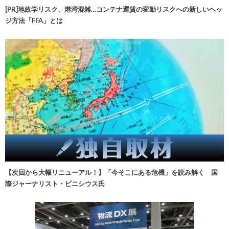
[PR]地政学リスク、港湾混雑…コンテナ運賃の変動リスクへの新しいヘッ
ジ方法「FFA」とは
【次回から大幅リニューアル！】「今そこにある危機」を読み解く 国
際ジャーナリスト・ビニシウス氏