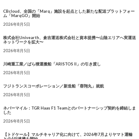
CBcloud、全国の「Marq」施設を起点とした新たな配送プラットフォー
ム「MarqGO」開始
2026年8月5日
株式会社Univearth、倉吉運送株式会社と資本提携〜山陰エリアへ実運送
ネットワークを拡大〜
2026年8月5日
川崎重工業／ばら積運搬船「ARISTOS II」の引き渡し
2026年8月5日
フジトランスコーポレーション／新造船「蓉翔丸」就航
2026年8月5日
ネバーマイル：TGR Haas F1 Teamとのパートナーシップ契約を締結しま
した
2026年8月5日
【トドケール】マルチキャリア化に向けて、2026年7月よりヤマト運輸
とのAPI連携を開始