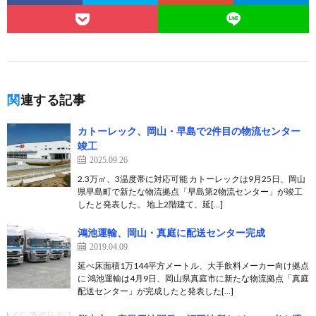
関連する記事
カトーレック、岡山・早島で2件目の物流センター
竣工
2025.09.26
2.3万㎡、3温度帯に対応可能 カトーレックは9月25日、岡山
県早島町で新たな物流拠点「早島第2物流センター」が竣工
したと発表した。 地上2階建て、延[…]
鴻池運輸、岡山・真庭に配送センター完成
2019.04.09
延べ床面積1万144平方メートル、大手飲料メーカー向け拠点
に 鴻池運輸は4月9日、岡山県真庭市に新たな物流拠点「真庭
配送センター」が完成したと発表した[…]