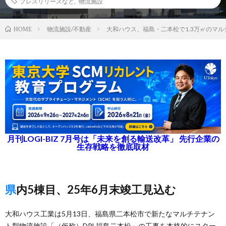
プレスリリースなど
,
物流施設
物流施設/不動産
大和ハウス、福島・二本松で1.3万㎡のマ
HOME
月刊LOGI-BIZ 7月号は「未来を創る輸送改革」 先行企業の
生存戦略を徹底取材
県内5棟目、25年6月末竣工見込む
大和ハウス工業は5月13日、福島県二本松市で新たなマルチテナン
ト型物流施設「（仮称）DPL福島二本松」の工事を本格的にスター