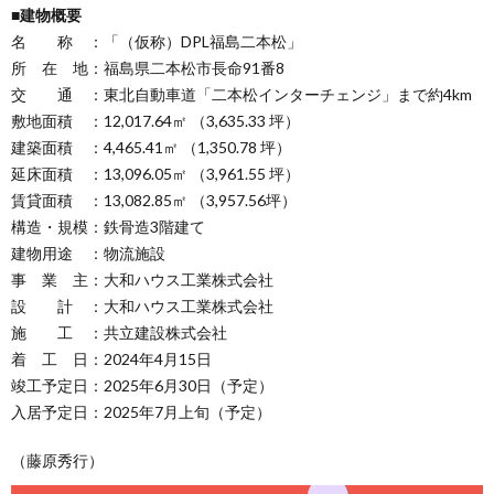
■建物概要
名 称 ：「（仮称）DPL福島二本松」
所 在 地：福島県二本松市長命91番8
交 通 ：東北自動車道「二本松インターチェンジ」まで約4km
敷地面積 ：12,017.64㎡ （3,635.33 坪）
建築面積 ：4,465.41㎡ （1,350.78 坪）
延床面積 ：13,096.05㎡ （3,961.55 坪）
賃貸面積 ：13,082.85㎡ （3,957.56坪）
構造・規模：鉄骨造3階建て
建物用途 ：物流施設
事 業 主：大和ハウス工業株式会社
設 計 ：大和ハウス工業株式会社
施 工 ：共立建設株式会社
着 工 日：2024年4月15日
竣工予定日：2025年6月30日（予定）
入居予定日：2025年7月上旬（予定）
（藤原秀行）