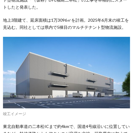
トしたと発表した。
地上3階建て、延床面積は1万3096㎡を計画。2025年6月末の竣工を
見込む。同社としては県内で5棟目のマルチテナント型物流施設。
竣工イメージ
東北自動車道の二本松ICまで約4kmで、国道4号線沿いに位置してい