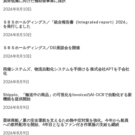
負荷低減に向けた補助金事業に採択
2026年8月10日
ＳＢＳホールディングス／「統合報告書（Integrated report）2026」
を発行しました
2026年8月10日
ＳＢＳホールディングス／DEI座談会を開催
2026年8月10日
両備システムズ、物流自動化システムを手掛ける 株式会社APTを子会社
化
2026年8月9日
Shippio、「輸送中の商品」の可視化をInvoiceのAI-OCRで自動化する新
機能を提供開始
2026年8月9日
栗林商船／夏の安全運航を支えるため熱中症対策を強化。今年から船員
への飲料配布を開始、4年目となるファン付き作業服の支給も継続
2026年8月9日