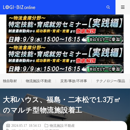
独自取材
物流施設/不動産
災害/事故/不祥事
テクノロジー/製品
大和ハウス、福島・二本松で1.3万㎡
のマルチ型物流施設着工
2024.05.17 18:54:13
物流施設/不動産