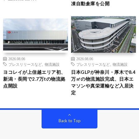
凍自動倉庫を公開
2026.08.06
2026.08.06
プレスリリースなど
,
物流施設
プレスリリースなど
,
物流施設
ヨコレイが上信越エリア初、
日本GLPが神奈川・厚木で8.4
新潟・長岡で2.7万tの物流拠
万㎡の物流施設完成、日本エ
点開設
マソンや真栄運輸など入居決
定
Back to Top