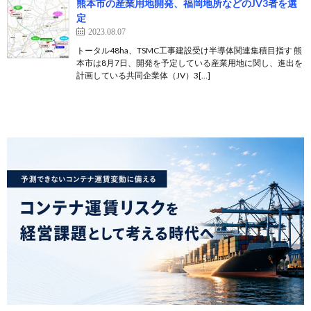
熊本市の産業用地開発、福岡地所などのJV3者を選
定
2023.08.07
トータル48ha、TSMC工事建設受け半導体関連集積目指す 熊
本市は8月7日、開発を予定している産業用地に関し、進出を
計画している共同企業体（JV）3[…]