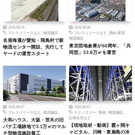
2026.08.10
2026.08.08
プレスリリースなど
,
物流施設
プレスリリースなど
,
動向/展望
,
物流施設
名港海運が愛知・飛島村で新
東京団地倉庫が60周年、「共
物流センター開設、先行して
同型」53.8万㎡を運営
ヤードの運営スタート
2026.08.07
2026.08.07
プレスリリースなど
,
物流施設
テクノロジー
,
動画
,
物流施設
,
記者会見など
大和ハウス、大阪・茨木の旧
【現地取材・動画】霞ヶ関キ
パナ工場跡地で3.1万㎡のマル
ャピタル、川崎・東扇島の冷
チ型物流施設着工