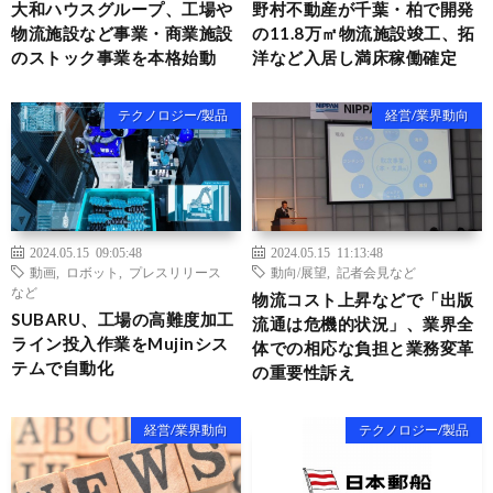
大和ハウスグループ、工場や
野村不動産が千葉・柏で開発
物流施設など事業・商業施設
の11.8万㎡物流施設竣工、拓
のストック事業を本格始動
洋など入居し満床稼働確定
テクノロジー/製品
経営/業界動向
2024.05.15 09:05:48
2024.05.15 11:13:48
動画
,
ロボット
,
プレスリリース
動向/展望
,
記者会見など
など
物流コスト上昇などで「出版
SUBARU、工場の高難度加工
流通は危機的状況」、業界全
ライン投入作業をMujinシス
体での相応な負担と業務変革
テムで自動化
の重要性訴え
経営/業界動向
テクノロジー/製品