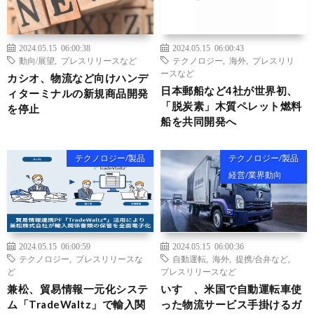
2024.05.15 06:00:38
2024.05.15 06:00:43
動向/展望
,
プレスリリースなど
テクノロジー
,
海外
,
プレスリリ
ースなど
カシオ、物流など向けハンデ
日本郵船など4社が世界初、
ィターミナルの新規商品開発
「脱炭素」木質ペレット燃料
を停止
船を共同開発へ
テクノロジー/製品
テクノロジー/製品
経営/業界動向
2024.05.15 06:00:59
2024.05.15 06:00:36
テクノロジー
,
プレスリリースな
自動運転
,
海外
,
提携/合弁など
,
ど
プレスリリースなど
兼松、貿易情報一元化システ
いすゞ、米国で自動運転車使
ム「TradeWaltz」で輸入関
った物流サービス手掛けるガ