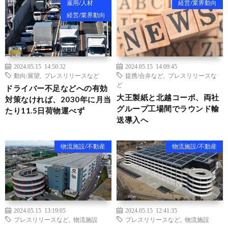
雇用/人材
経営/業界動向
経営/業界動向
2024.05.15 14:50:32
2024.05.15 14:09:45
動向/展望
,
プレスリリースなど
提携/合弁など
,
プレスリリースな
ど
ドライバー不足などへの有効
大王製紙と北越コーポ、両社
対策なければ、2030年に月当
グループ工場間でラウンド輸
たり11.5日荷物運べず
送導入へ
物流施設/不動産
物流施設/不動産
2024.05.15 13:19:05
2024.05.15 12:41:35
プレスリリースなど
,
物流施設
プレスリリースなど
,
物流施設