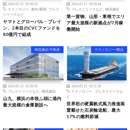
2024.05.15 19:39:23
2024.05.15 19:29:44
テクノロジー
,
動向/展望
,
プレス
プレスリリースなど
,
物流施設
リリースなど
第一貨物、山形・東根でエリ
ヤマトとグローバル・ブレイ
ア最大規模の新拠点が7月稼
ン、2本目のCVCファンドを
働開始
80億円で組成
物流施設/不動産
テクノロジー/製品
2024.05.15 16:39:19
2024.05.15 16:11:38
プレスリリースなど
,
物流施設
テクノロジー
,
プレスリリースな
ど
山九、横浜の本牧ふ頭に港内
世界初の硬翼帆式風力推進装
最大規模の倉庫新設へ
置載せた石炭輸送船、最大
17%の燃料節減