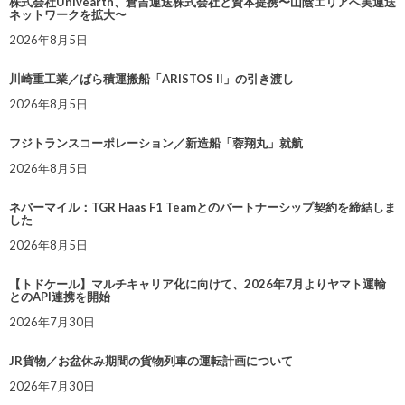
株式会社Univearth、倉吉運送株式会社と資本提携〜山陰エリアへ実運送
ネットワークを拡大〜
2026年8月5日
川崎重工業／ばら積運搬船「ARISTOS II」の引き渡し
2026年8月5日
フジトランスコーポレーション／新造船「蓉翔丸」就航
2026年8月5日
ネバーマイル：TGR Haas F1 Teamとのパートナーシップ契約を締結しま
した
2026年8月5日
【トドケール】マルチキャリア化に向けて、2026年7月よりヤマト運輸
とのAPI連携を開始
2026年7月30日
JR貨物／お盆休み期間の貨物列車の運転計画について
2026年7月30日