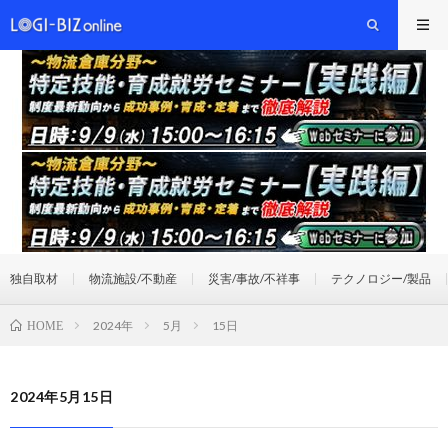
独自取材
物流施設/不動産
災害/事故/不祥事
テクノロジー/製品
2024年
5月
15日
HOME
2024年5月15日