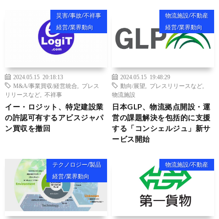
災害/事故/不祥事
物流施設/不動産
経営/業界動向
経営/業界動向
2024.05.15 20:18:13
2024.05.15 19:48:29
M&A/事業買収/経営統合
,
プレス
動向/展望
,
プレスリリースなど
,
リリースなど
,
不祥事
物流施設
イー・ロジット、特定建設業
日本GLP、物流拠点開設・運
の許認可有するアビスジャパ
営の課題解決を包括的に支援
ン買収を撤回
する「コンシェルジュ」新サ
ービス開始
テクノロジー/製品
物流施設/不動産
経営/業界動向