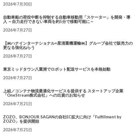
2026年7月30日
自動車船の荷役中断を抑制する自動車移動用「スケーター」を開発・導
入 ～自力走行できない車両を約5分で移動可能に～
2026年7月27日
【㈱ハナインターナショナル×星清重機運輸㈱】グループ会社で販売力の
更なる強化ねらう
2026年7月27日
東京ミッドタウン八重洲でロボット配送サービスを本格始動
2026年7月27日
上組／コンテナ物流最適化サービスを提供する スタートアップ企業
「OneStream株式会社」への出資のお知らせ
2026年7月21日
ZOZO、BONJOUR SAGANの自社EC拡大に向け「Fulfillment by
ZOZO」を提供開始
2026年7月21日