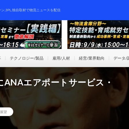
ーン,3PL,独自取材で物流ニュースを配信
事
テクノロジー/製品
雇用/人材
経営/業界動向
データ/
にANAエアポートサービス・
/展望