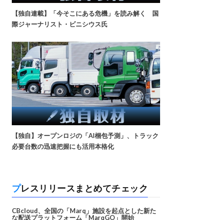
【独自連載】「今そこにある危機」を読み解く 国
際ジャーナリスト・ビニシウス氏
【独自】オープンロジの「AI梱包予測」、トラック
必要台数の迅速把握にも活用本格化
プレスリリースまとめてチェック
CBcloud、全国の「Marq」施設を起点とした新た
な配送プラットフォーム「MarqGO」開始