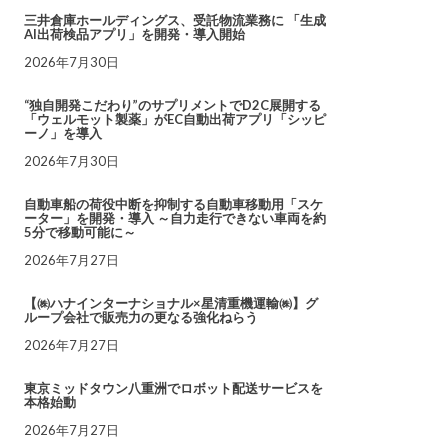
三井倉庫ホールディングス、受託物流業務に 「生成
AI出荷検品アプリ」を開発・導入開始
2026年7月30日
“独自開発こだわり”のサプリメントでD2C展開する
「ウェルモット製薬」がEC自動出荷アプリ「シッピ
ーノ」を導入
2026年7月30日
自動車船の荷役中断を抑制する自動車移動用「スケ
ーター」を開発・導入 ～自力走行できない車両を約
5分で移動可能に～
2026年7月27日
【㈱ハナインターナショナル×星清重機運輸㈱】グ
ループ会社で販売力の更なる強化ねらう
2026年7月27日
東京ミッドタウン八重洲でロボット配送サービスを
本格始動
2026年7月27日