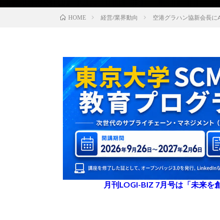
経営/業界動向
空港グラハン協新会長に
HOME
月刊LOGI-BIZ 7月号は「未