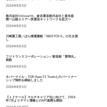
2026年8月5日
株式会社Univearth、倉吉運送株式会社と資本提
携〜山陰エリアへ実運送ネットワークを拡大〜
2026年8月5日
川崎重工業／ばら積運搬船「ARISTOS II」の引き渡
し
2026年8月5日
フジトランスコーポレーション／新造船「蓉翔丸」
就航
2026年8月5日
ネバーマイル：TGR Haas F1 Teamとのパートナー
シップ契約を締結しました
2026年8月5日
【トドケール】マルチキャリア化に向けて、2026
年7月よりヤマト運輸とのAPI連携を開始
2026年7月30日