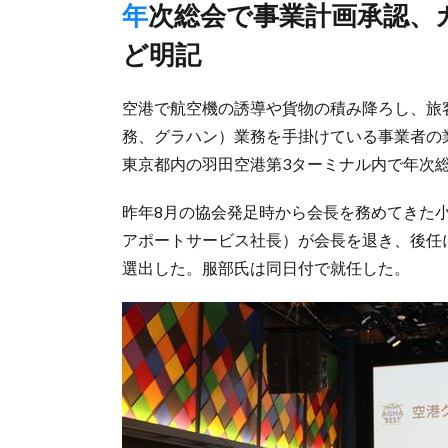
年次総会で事業計画承認、カスハラ対策のガイドライン策定な
ど明記
空港で航空機の誘導や貨物の積み降ろし、旅
務、グラハン）業務を手掛けている事業者の
東京都内の羽田空港第3ターミナル内で年次
昨年8月の協会発足時から会長を務めてきた小
アポートサービス社長）が会長を退き、後任
選出した。服部氏は同日付で就任した。