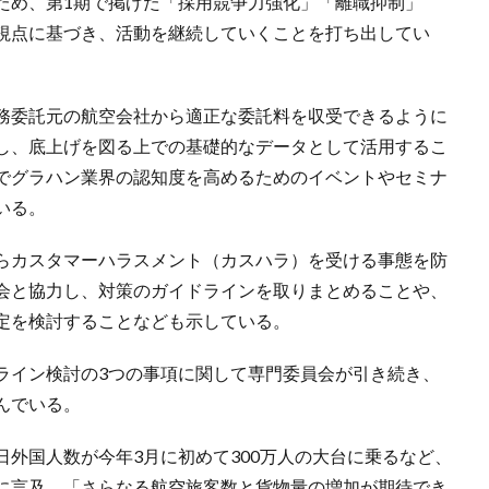
ため、第1期で掲げた「採用競争力強化」「離職抑制」
視点に基づき、活動を継続していくことを打ち出してい
務委託元の航空会社から適正な委託料を収受できるように
し、底上げを図る上での基礎的なデータとして活用するこ
でグラハン業界の認知度を高めるためのイベントやセミナ
いる。
らカスタマーハラスメント（カスハラ）を受ける事態を防
会と協力し、対策のガイドラインを取りまとめることや、
定を検討することなども示している。
ライン検討の3つの事項に関して専門委員会が引き続き、
んでいる。
外国人数が今年3月に初めて300万人の大台に乗るなど、
に言及。「さらなる航空旅客数と貨物量の増加が期待でき