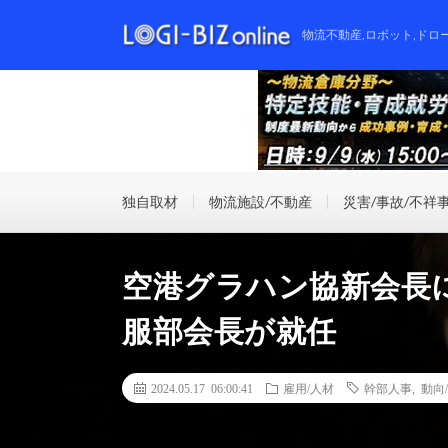
物流不動産,ロボット,ドロ
独自取材
物流施設/不動産
災害/事故/不祥
空港グラハン協新会長
服部会長が就任
2024.05.17 06:00:41
雇用/人材
幹部人事
,
動向