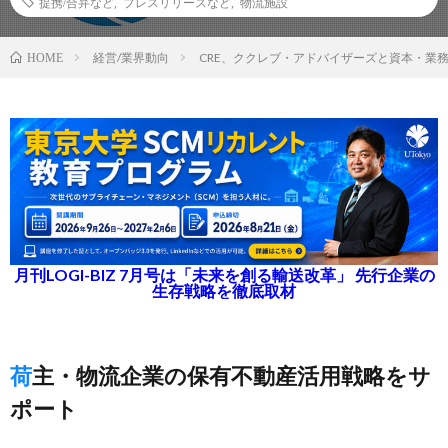
提携/合弁など
,
プレスリリースなど
,
物流施設
経営/業界動向
CRE、ククレブ・アドバイザーズと資本・業
HOME
月刊LOGI-BIZ 7月号は「未来を創る輸送改革」 先行企業の
生存戦略を徹底取材
荷主・物流企業の保有不動産活用戦略をサ
ポート