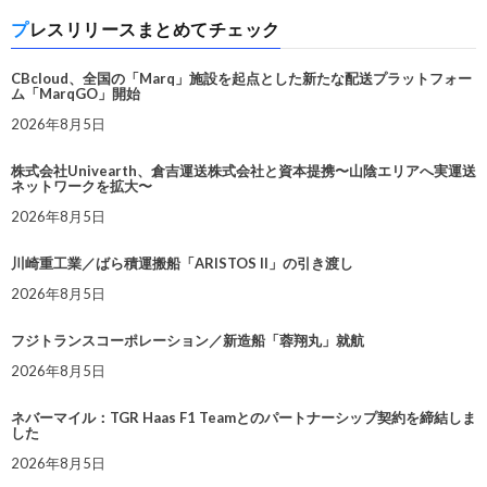
プレスリリースまとめてチェック
CBcloud、全国の「Marq」施設を起点とした新たな配送プラットフォー
ム「MarqGO」開始
2026年8月5日
株式会社Univearth、倉吉運送株式会社と資本提携〜山陰エリアへ実運送
ネットワークを拡大〜
2026年8月5日
川崎重工業／ばら積運搬船「ARISTOS II」の引き渡し
2026年8月5日
フジトランスコーポレーション／新造船「蓉翔丸」就航
2026年8月5日
ネバーマイル：TGR Haas F1 Teamとのパートナーシップ契約を締結しま
した
2026年8月5日