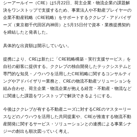
シーアールイー（CRE）は5月22日、荷主企業・物流企業の課題解
決をワンストップで支援するため、事業法人や不動産プレイヤーの
企業不動産戦略（CRE戦略）をサポートするククレブ・アドバイザ
ーズ（東京都千代田区内神田）と5月15日付で資本・業務提携契約
を締結したと発表した。
具体的な出資額は開示していない。
提携により、CREは新たに「CRE戦略構築・実行支援サービス」を
自社の顧客に提供する。ククレブの独自開発したテックシステムと
専門的な知見・ノウハウを活用したCRE戦略に関するコンサルティ
ングやアドバイザリー業務と、CREの物流不動産ソリューションを
組み合わせ、荷主企業・物流企業が抱える経営・不動産・物流など
に関連した課題をワンストップで解決できるようにする。
今後はククレブが有する不動産ニーズに対するCREのマスターリー
スなどのノウハウを活用した共同提案や、CREが推進する物流不動
産開発に関するサービス・ソリューションとの連携による事業シナ
ジーの創出も順次図っていく考え。