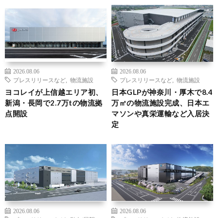
2026.08.06
2026.08.06
プレスリリースなど
,
物流施設
プレスリリースなど
,
物流施設
ヨコレイが上信越エリア初、
日本GLPが神奈川・厚木で8.4
新潟・長岡で2.7万tの物流拠
万㎡の物流施設完成、日本エ
点開設
マソンや真栄運輸など入居決
定
2026.08.06
2026.08.06