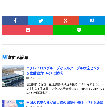
関連する記事
ニチレイロジグループが仏ルアーブル物流センター
を設備能力1.4万tに拡張
2022.03.18
増設棟構え保管・配送需要取り込み図る ニチレイロジグルー
プ本社は3月18日、フランス子会社のENTREPOTS GODFROY
S.A.S.が同国北西[…]
中国の航空会社が成田線の減便や機材小型化を通知
2025.11.27