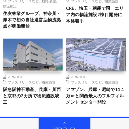
プレスリリースなど
,
動向/展望
,
プレスリリースなど
,
物流施設
物流施設
CRE、埼玉・朝霞で同一エリ
住友林業グループ、神奈川・
ア内の物流施設2棟目開発に
厚木で初の自社運営型物流拠
本格着手
点が稼働開始
2026.08.06
2026.08.05
プレスリリースなど
,
物流施設
プレスリリースなど
,
物流施設
阪急阪神不動産、兵庫・川西
アマゾン、兵庫・尼崎で11.1
と京都の2カ所で物流施設竣
万㎡と関西最大のフルフィル
工
メントセンター開設
Back to Top