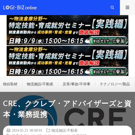
独自取材
物流施設/不動産
災害/事故/不祥事
テクノロジー/製品
CRE、ククレブ・アドバイザーズと資
本・業務提携
2024.05.25 06:00:01
物流施設/不動産