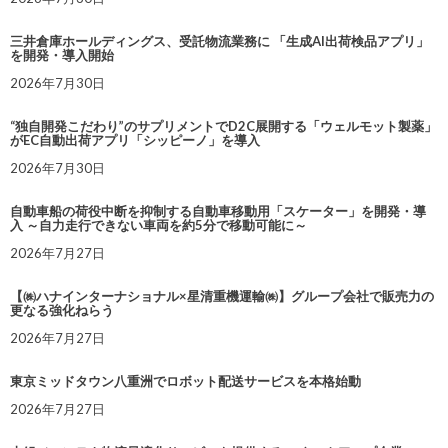
三井倉庫ホールディングス、受託物流業務に 「生成AI出荷検品アプリ」
を開発・導入開始
2026年7月30日
“独自開発こだわり”のサプリメントでD2C展開する「ウェルモット製薬」
がEC自動出荷アプリ「シッピーノ」を導入
2026年7月30日
自動車船の荷役中断を抑制する自動車移動用「スケーター」を開発・導
入 ～自力走行できない車両を約5分で移動可能に～
2026年7月27日
【㈱ハナインターナショナル×星清重機運輸㈱】グループ会社で販売力の
更なる強化ねらう
2026年7月27日
東京ミッドタウン八重洲でロボット配送サービスを本格始動
2026年7月27日