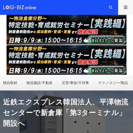
独自取材
物流施設/不動産
災害/事故/不祥事
テクノロジー/製品
近鉄エクスプレス韓国法人、平澤物流
センターで新倉庫「第3ターミナル」
開設へ