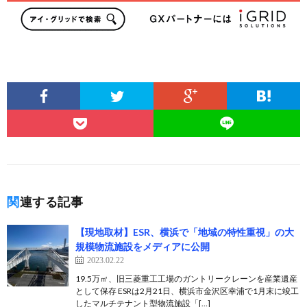
関連する記事
【現地取材】ESR、横浜で「地域の特性重視」の大
規模物流施設をメディアに公開
2023.02.22
19.5万㎡、旧三菱重工工場のガントリークレーンを産業遺産
として保存 ESRは2月21日、横浜市⾦沢区幸浦で1月末に竣工
したマルチテナント型物流施設「[…]