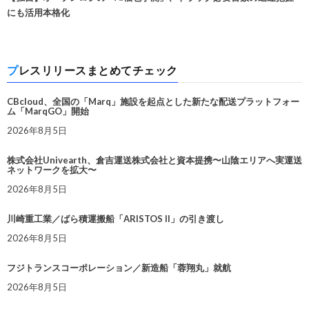
にも活用本格化
プレスリリースまとめてチェック
CBcloud、全国の「Marq」施設を起点とした新たな配送プラットフォー
ム「MarqGO」開始
2026年8月5日
株式会社Univearth、倉吉運送株式会社と資本提携〜山陰エリアへ実運送
ネットワークを拡大〜
2026年8月5日
川崎重工業／ばら積運搬船「ARISTOS II」の引き渡し
2026年8月5日
フジトランスコーポレーション／新造船「蓉翔丸」就航
2026年8月5日