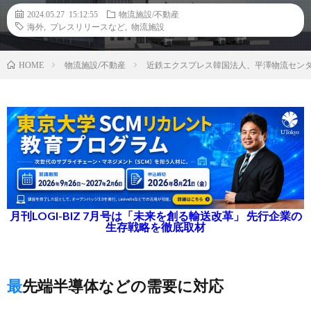
2024.05.27 15:12:55
物流施設/不動産
海外
,
プレスリリースなど
,
物流施設
物流施設/不動産
近鉄エクスプレス韓国法人、平澤物流セン
HOME
月刊LOGI-BIZ 7月号は「未来を創る輸送改革」 先行企業の
生存戦略を徹底取材
最先端半導体などの需要に対応