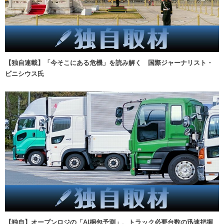
【独自連載】「今そこにある危機」を読み解く 国際ジャーナリスト・
ビニシウス氏
【独自】オープンロジの「AI梱包予測」、トラック必要台数の迅速把握