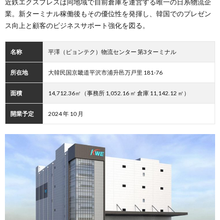
近鉄エクスプレスは同地域で自前倉庫を運営する唯一の日系物流企
業。新ターミナル稼働後もその優位性を発揮し、韓国でのプレゼン
ス向上と顧客のビジネスサポート強化を図る。
名称
平澤（ピョンテク）物流センター 第3ターミナル
所在地
大韓民国京畿道平沢市浦升邑万戸里 181-76
面積
14,712.36㎡（事務所 1,052.16 ㎡ 倉庫 11,142.12 ㎡）
開業予定
2024 年 10 月