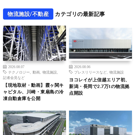
物流施設/不動産
カテゴリの最新記事
2026.08.07
2026.08.06
テクノロジー
,
動画
,
物流施設
,
プレスリリースなど
,
物流施設
記者会見など
ヨコレイが上信越エリア初、
【現地取材・動画】霞ヶ関キ
新潟・長岡で2.7万tの物流拠
ャピタル、川崎・東扇島の冷
点開設
凍自動倉庫を公開