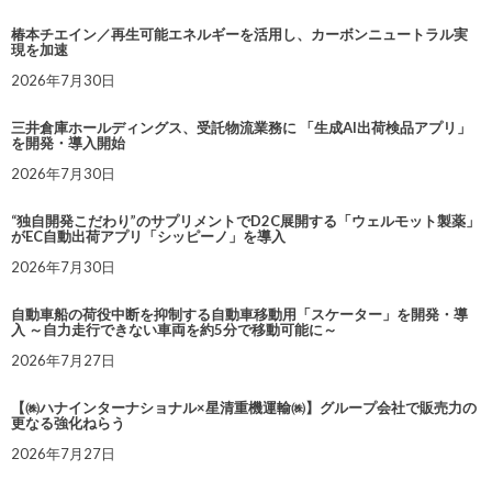
椿本チエイン／再生可能エネルギーを活用し、カーボンニュートラル実
現を加速
2026年7月30日
三井倉庫ホールディングス、受託物流業務に 「生成AI出荷検品アプリ」
を開発・導入開始
2026年7月30日
“独自開発こだわり”のサプリメントでD2C展開する「ウェルモット製薬」
がEC自動出荷アプリ「シッピーノ」を導入
2026年7月30日
自動車船の荷役中断を抑制する自動車移動用「スケーター」を開発・導
入 ～自力走行できない車両を約5分で移動可能に～
2026年7月27日
【㈱ハナインターナショナル×星清重機運輸㈱】グループ会社で販売力の
更なる強化ねらう
2026年7月27日