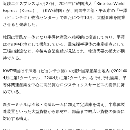
近鉄エクスプレスは5月27日、2024年に韓国法人「Kintetsu World
Express（Korea）」（KWE韓国）が、同国中西部・平沢市の「平澤
（ピョンテク）物流センター」で新たに今年10月、大型倉庫を開業
させると発表した。
韓国は官民が一体となり半導体産業へ積極的に投資しており、平澤
はその中心地として機能している。最先端半導体の生産拠点として
工場の建設など、今後も企業集積が見込まれ、物流需要の拡大が期
待できる。
KWE韓国は平澤港（ピョンテク港）の浦升国家産業団地内で2021年
4月に第1ターミナル、22年4月に第2ターミナルをそれぞれ開業。半
導体関連産業を中心に高品質なロジスティクスサービスの提供に努
めている。
新ターミナルは冷蔵・冷凍ルームに加えて定温庫を備え、半導体製
造装置といった大型貨物から原材料、部品まで幅広い貨物の保管に
対応する構え。