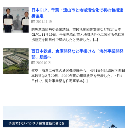
日本GLP、千葉・流山市と地域活性化で初の包括連
携協定
2021.11.19
防災意識情勢や企業誘致、市民活動団体支援など想定 日本
GLPは11月19日、千葉県流山市と地域活性化に関する包括連
携協定を同日付で締結したと発表した。[…]
西日本鉄道、倉庫開発など手掛ける「海外事業開発
部」新設へ
2020.02.21
航空・海運に分散の通関機能統合も、4月1日付組織改正 西日
本鉄道は2月20日、2020年度の組織改正を発表した。 4月1
日付で、海外事業部を住宅事業本[…]