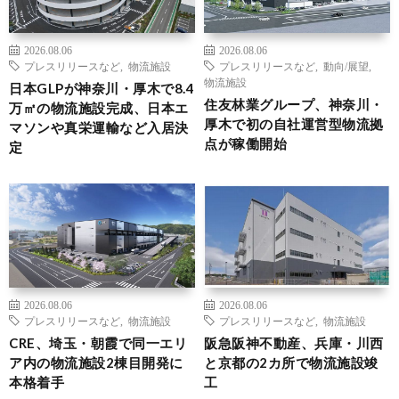
2026.08.06
2026.08.06
プレスリリースなど
,
物流施設
プレスリリースなど
,
動向/展望
,
物流施設
日本GLPが神奈川・厚木で8.4
住友林業グループ、神奈川・
万㎡の物流施設完成、日本エ
厚木で初の自社運営型物流拠
マソンや真栄運輸など入居決
点が稼働開始
定
2026.08.06
2026.08.06
プレスリリースなど
,
物流施設
プレスリリースなど
,
物流施設
CRE、埼玉・朝霞で同一エリ
阪急阪神不動産、兵庫・川西
ア内の物流施設2棟目開発に
と京都の2カ所で物流施設竣
本格着手
工