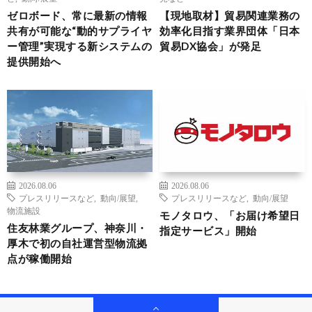
ゼロボード、常に最新の情報
【現地取材】貿易関連業務の
共有が可能な“動的サプライヤ
効率化目指す業界団体「日本
ー管理”実現する新システムの
貿易DX協会」が発足
提供開始へ
2026.08.06
2026.08.06
プレスリリースなど
,
動向/展望
,
プレスリリースなど
,
動向/展望
物流施設
モノタロウ、「お届け希望日
住友林業グループ、神奈川・
指定サービス」開始
厚木で初の自社運営型物流拠
点が稼働開始