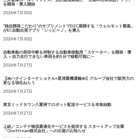
を開発・導入開始
2026年7月30日
“独自開発こだわり”のサプリメントでD2C展開する「ウェルモット製薬」
がEC自動出荷アプリ「シッピーノ」を導入
2026年7月30日
自動車船の荷役中断を抑制する自動車移動用「スケーター」を開発・導
入 ～自力走行できない車両を約5分で移動可能に～
2026年7月27日
【㈱ハナインターナショナル×星清重機運輸㈱】グループ会社で販売力の
更なる強化ねらう
2026年7月27日
東京ミッドタウン八重洲でロボット配送サービスを本格始動
2026年7月27日
上組／コンテナ物流最適化サービスを提供する スタートアップ企業
「OneStream株式会社」への出資のお知らせ