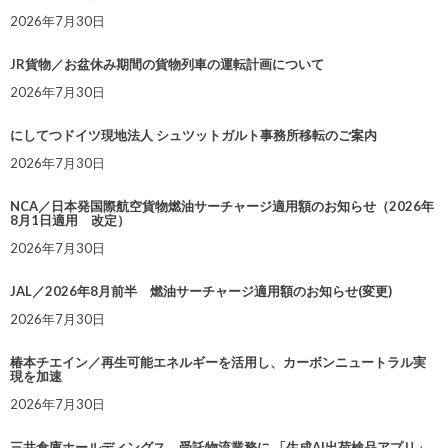
2026年7月30日
JR貨物／お盆休み期間の貨物列車の運転計画について
2026年7月30日
にしてつドイツ現地法人 シュツットガルト事務所移転のご案内
2026年7月30日
NCA／日本発国際航空貨物燃油サーチャージ適用額のお知らせ（2026年
8月1日適用 改定）
2026年7月30日
JAL／2026年8月前半 燃油サーチャージ適用額のお知らせ(変更)
2026年7月30日
椿本チエイン／再生可能エネルギーを活用し、カーボンニュートラル実
現を加速
2026年7月30日
三井倉庫ホールディングス、受託物流業務に 「生成AI出荷検品アプリ」