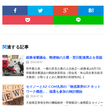
関連する記事
総務省審議会、郵便物の土曜・翌日配達廃止を容認
2019.08.07
答申案公表、一般の意見公募の上法改正へ 総務省は8月7日、
情報通信審議会の郵政政策部会（部会長・米山高生東京経済
大教授）が取りまとめた郵便局の利便性向[…]
セイノーとAZ-COM丸和の「物流業界BCP ネット
ワーク構想」、福通も参加の検討開始
2026.07.16
大規模災害発生時の機能維持・早期復旧へ連携図る セイノー