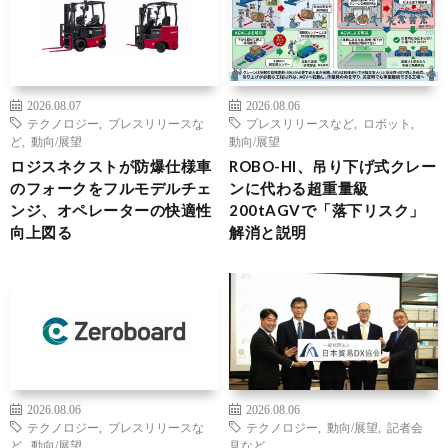
2026.08.07
2026.08.06
テクノロジー
,
プレスリリースな
プレスリリースなど
,
ロボット
,
ど
,
動向/展望
動向/展望
ロジスネクストが防爆仕様車
ROBO-HI、吊り下げ式クレー
のフォークをフルモデルチェ
ンに代わる超重量級
ンジ、オペレーターの快適性
200tAGVで「落下リスク」
向上図る
解消と説明
2026.08.06
2026.08.06
テクノロジー
,
プレスリリースな
テクノロジー
,
動向/展望
,
記者会
ど
,
動向/展望
見など