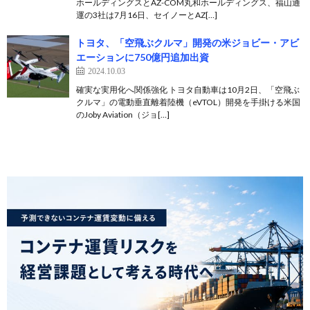
ホールディングスとAZ-COM丸和ホールディングス、福山通
運の3社は7月16日、セイノーとAZ[…]
トヨタ、「空飛ぶクルマ」開発の米ジョビー・アビ
エーションに750億円追加出資
2024.10.03
確実な実用化へ関係強化 トヨタ自動車は10月2日、「空飛ぶ
クルマ」の電動垂直離着陸機（eVTOL）開発を手掛ける米国
のJoby Aviation（ジョ[…]