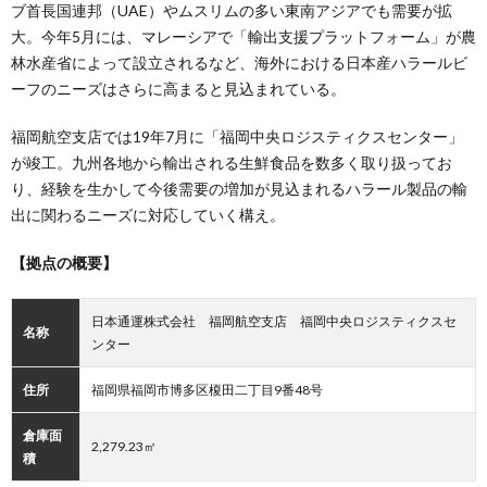
ブ首長国連邦（UAE）やムスリムの多い東南アジアでも需要が拡
大。今年5月には、マレーシアで「輸出支援プラットフォーム」が農
林水産省によって設立されるなど、海外における日本産ハラールビ
ーフのニーズはさらに高まると見込まれている。
福岡航空支店では19年7月に「福岡中央ロジスティクスセンター」
が竣工。九州各地から輸出される生鮮食品を数多く取り扱ってお
り、経験を生かして今後需要の増加が見込まれるハラール製品の輸
出に関わるニーズに対応していく構え。
【拠点の概要】
日本通運株式会社 福岡航空支店 福岡中央ロジスティクスセ
名称
ンター
住所
福岡県福岡市博多区榎田二丁目9番48号
倉庫面
2,279.23㎡
積