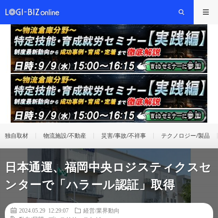
独自取材
物流施設/不動産
災害/事故/不祥事
テクノロジー/製品
日本通運、福岡中央ロジスティクスセ
ンターで「ハラール認証」取得
2024.05.29 12:29:07
経営/業界動向