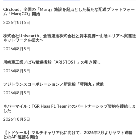
CBcloud、全国の「Marq」施設を起点とした新たな配送プラットフォー
ム「MarqGO」開始
2026年8月5日
株式会社Univearth、倉吉運送株式会社と資本提携〜山陰エリアへ実運送
ネットワークを拡大〜
2026年8月5日
川崎重工業／ばら積運搬船「ARISTOS II」の引き渡し
2026年8月5日
フジトランスコーポレーション／新造船「蓉翔丸」就航
2026年8月5日
ネバーマイル：TGR Haas F1 Teamとのパートナーシップ契約を締結しま
した
2026年8月5日
【トドケール】マルチキャリア化に向けて、2026年7月よりヤマト運輸
とのAPI連携を開始