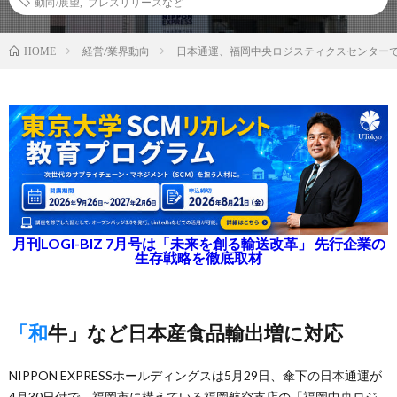
動向/展望
,
プレスリリースなど
経営/業界動向
日本通運、福岡中央ロジスティクスセンター
HOME
月刊LOGI-BIZ 7月号は「未来を創る輸送改革」 先行企業の
生存戦略を徹底取材
「和牛」など日本産食品輸出増に対応
NIPPON EXPRESSホールディングスは5月29日、傘下の日本通運が
4月30日付で、福岡市に構えている福岡航空支店の「福岡中央ロジ