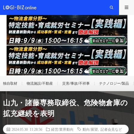
独自取材
物流施設/不動産
災害/事故/不祥事
テクノロジー/製品
山九・諸藤専務取締役、危険物倉庫の
拡充継続を表明
2024.05.30 11:28:56
経営/業界動向
動向/展望
,
記者会見など