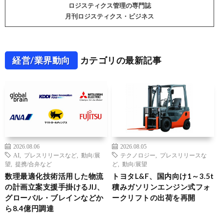
ロジスティクス管理の専門誌
月刊ロジスティクス・ビジネス
経営/業界動向
カテゴリの最新記事
2026.08.06
2026.08.05
AI
,
プレスリリースなど
,
動向/展
テクノロジー
,
プレスリリースな
望
,
提携/合弁など
ど
,
動向/展望
数理最適化技術活用した物流
トヨタL&F、国内向け1～3.5t
の計画立案支援手掛けるJIJ、
積みガソリンエンジン式フォ
グローバル・ブレインなどか
ークリフトの出荷を再開
ら8.4億円調達