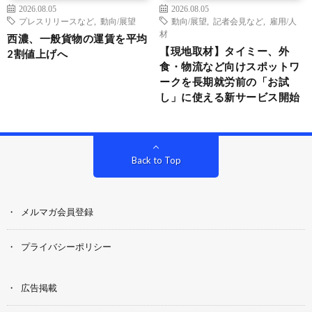
2026.08.05
2026.08.05
プレスリリースなど
,
動向/展望
動向/展望
,
記者会見など
,
雇用/人
材
西濃、一般貨物の運賃を平均
【現地取材】タイミー、外
2割値上げへ
食・物流など向けスポットワ
ークを長期就労前の「お試
し」に使える新サービス開始
Back to Top
メルマガ会員登録
プライバシーポリシー
広告掲載