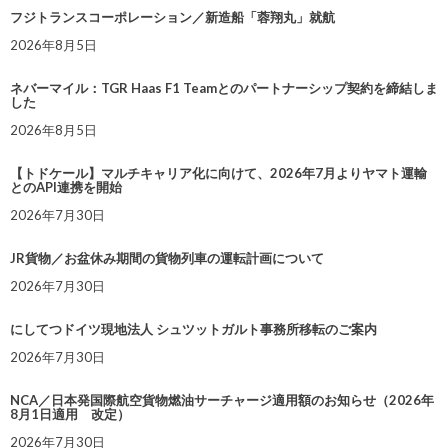
フジトランスコーポレーション／新造船「蓉翔丸」就航
2026年8月5日
ネバーマイル：TGR Haas F1 Teamとのパートナーシップ契約を締結しま
した
2026年8月5日
【トドケール】マルチキャリア化に向けて、2026年7月よりヤマト運輸
とのAPI連携を開始
2026年7月30日
JR貨物／お盆休み期間の貨物列車の運転計画について
2026年7月30日
にしてつドイツ現地法人 シュツットガルト事務所移転のご案内
2026年7月30日
NCA／日本発国際航空貨物燃油サーチャージ適用額のお知らせ（2026年
8月1日適用 改定）
2026年7月30日