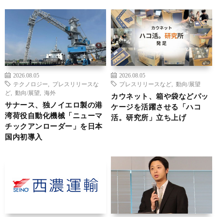
2026.08.05
2026.08.05
テクノロジー
,
プレスリリースな
プレスリリースなど
,
動向/展望
ど
,
動向/展望
,
海外
カウネット、箱や袋などパッ
サナース、独ノイエロ製の港
ケージを活躍させる「ハコ
湾荷役自動化機械「ニューマ
活。研究所」立ち上げ
チックアンローダー」を日本
国内初導入