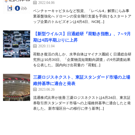
2022.04.06
ベンチャーキャピタルなど投資、「レベル4」解禁にらみ事
業基盤強化へ ドローンの安全飛行支援を手掛けるスタートア
ップ企業のトルビズオンは4月6日、NCB[…]
【新型ウイルス】日通総研『荷動き指数』、7～9月
期は4四半期ぶりに上昇
2020.11.04
荷動き復活の兆しか、水準自体はマイナス圏続く 日通総合研
究所は10月30日、「企業物流短期動向調査」の9月調査結果
を公表した。 国内向け出荷量の『荷動[…]
三菱ロジスネクスト、東証スタンダード市場の上場
維持基準に適合と発表
2023.06.26
流通株式比率が改善 三菱ロジスネクストは6月26日、東京証
券取引所スタンダード市場への上場維持基準に適合したと発
表した。 新市場区分への移行に伴う基準[…]