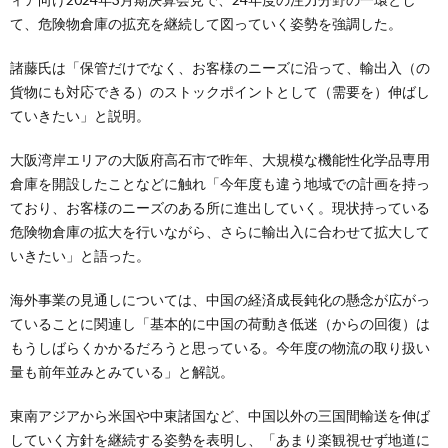
て、危険物倉庫の拡充を継続して図っていく姿勢を強調した。
諸藤氏は「保管だけでなく、お客様のニーズに沿って、輸出入（の
貨物にも対応できる）のストックポイントとして（需要を）伸ばし
ていきたい」と説明。
大阪湾岸エリアの大阪府高石市で昨年、大規模な機能性化学品専用
倉庫を開設したことなどに触れ「今年度も違う地域での計画を持っ
ており、お客様のニーズのある所に進出していく。現状持っている
危険物倉庫の拡大を行いながら、さらに輸出入に合わせて拡大して
いきたい」と語った。
海外事業の見通しについては、中国の経済成長鈍化の懸念が広がっ
ていることに関連し「基本的に中国の荷動き低迷（からの回復）は
もうしばらくかかるだろうと思っている。今年度の物流の取り扱い
量も前年並みとみている」と解説。
東南アジアから米国や中東諸国など、中国以外の三国間輸送を伸ば
していく方針を継続する姿勢を表明し、「あまり楽観視せず地道に