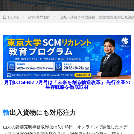
経営/業界動向
山九・諸藤専務取締役、危険物倉庫の拡充継
HOME
月刊LOGI-BIZ 7月号は「未来を創る輸送改革」 先行企業の
生存戦略を徹底取材
輸出入貨物にも対応注力
山九の諸藤克明専務取締役は5月13日、オンラインで開催したメデ
ィア向け2024年3月期決算会見で、24年度の注力分野の一環とし