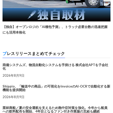
【独自】オープンロジの「AI梱包予測」、トラック必要台数の迅速把握
にも活用本格化
プレスリリースまとめてチェック
両備システムズ、物流自動化システムを手掛ける 株式会社APTを子会社
化
2026年8月9日
Shippio、「輸送中の商品」の可視化をInvoiceのAI-OCRで自動化する新
機能を提供開始
2026年8月9日
栗林商船／夏の安全運航を支えるため熱中症対策を強化。今年から船員
への飲料配布を開始、4年目となるファン付き作業服の支給も継続