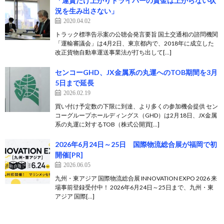
「運賃だけ上がりドライバーの賃金は上がらない状
況を生み出さない」
2020.04.02
トラック標準告示案の公聴会発言要旨 国土交通相の諮問機関
「運輸審議会」は4月2日、東京都内で、2018年に成立した
改正貨物自動車運送事業法が打ち出して[…]
センコーGHD、JX金属系の丸運へのTOB期間を3月
5日まで延長
2026.02.19
買い付け予定数の下限に到達、より多くの参加機会提供 セン
コーグループホールディングス（GHD）は2月18日、JX金属
系の丸運に対するTOB（株式公開買[…]
2026年6月24日～25日 国際物流総合展が福岡で初
開催[PR]
2026.06.05
九州・東アジア 国際物流総合展 INNOVATION EXPO 2026 来
場事前登録受付中！ 2026年6月24日～25日まで、九州・東
アジア 国際[…]