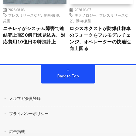
2026.08.08
2026.08.07
プレスリリースなど
,
動向/展望
,
テクノロジー
,
プレスリリースな
災害
ど
,
動向/展望
ニチレイがシステム障害で連
ロジスネクストが防爆仕様車
結売上高50億円減見込み、対
のフォークをフルモデルチェ
応費用10億円を特損計上
ンジ、オペレーターの快適性
向上図る
Back to Top
メルマガ会員登録
プライバシーポリシー
広告掲載