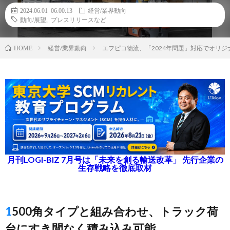
2024.06.01 06:00:13
経営/業界動向
動向/展望
,
プレスリリースなど
経営/業界動向
エフピコ物流、「2024年問題」対応でオリ
HOME
月刊LOGI-BIZ 7月号は「未来を創る輸送改革」 先行企業の
生存戦略を徹底取材
1500角タイプと組み合わせ、トラック荷
台にすき間なく積み込み可能