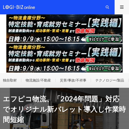
独自取材
物流施設/不動産
災害/事故/不祥事
テクノロジー/製品
エフピコ物流、「2024年問題」対応
でオリジナル新パレット導入し作業時
間短縮