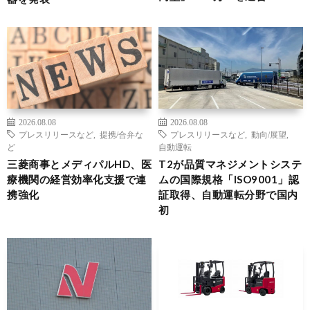
2026.08.08
2026.08.08
プレスリリースなど
,
提携/合弁な
プレスリリースなど
,
動向/展望
,
ど
自動運転
三菱商事とメディパルHD、医
T2が品質マネジメントシステ
療機関の経営効率化支援で連
ムの国際規格「ISO9001」認
携強化
証取得、自動運転分野で国内
初