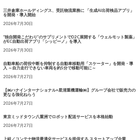
三井倉庫ホールディングス、受託物流業務に 「生成AI出荷検品アプリ」
を開発・導入開始
2026年7月30日
“独自開発こだわり”のサプリメントでD2C展開する「ウェルモット製薬」
がEC自動出荷アプリ「シッピーノ」を導入
2026年7月30日
自動車船の荷役中断を抑制する自動車移動用「スケーター」を開発・導
入 ～自力走行できない車両を約5分で移動可能に～
2026年7月27日
【㈱ハナインターナショナル×星清重機運輸㈱】グループ会社で販売力の
更なる強化ねらう
2026年7月27日
東京ミッドタウン八重洲でロボット配送サービスを本格始動
2026年7月27日
上組／コンテナ物流最適化サービスを提供する スタートアップ企業