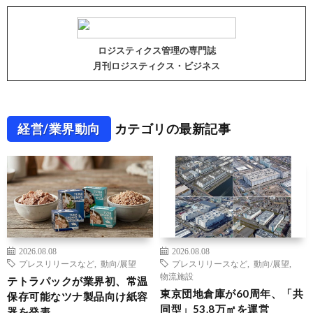
ロジスティクス管理の専門誌
月刊ロジスティクス・ビジネス
経営/業界動向
カテゴリの最新記事
2026.08.08
2026.08.08
プレスリリースなど
,
動向/展望
プレスリリースなど
,
動向/展望
,
物流施設
テトラパックが業界初、常温
東京団地倉庫が60周年、「共
保存可能なツナ製品向け紙容
同型」53.8万㎡を運営
器を発表