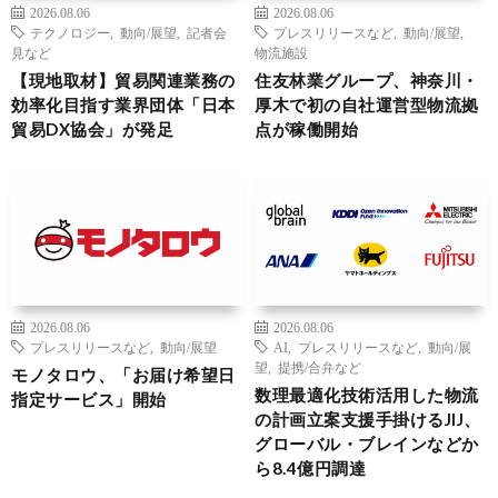
2026.08.06
2026.08.06
テクノロジー
,
動向/展望
,
記者会
プレスリリースなど
,
動向/展望
,
見など
物流施設
【現地取材】貿易関連業務の
住友林業グループ、神奈川・
効率化目指す業界団体「日本
厚木で初の自社運営型物流拠
貿易DX協会」が発足
点が稼働開始
2026.08.06
2026.08.06
プレスリリースなど
,
動向/展望
AI
,
プレスリリースなど
,
動向/展
望
,
提携/合弁など
モノタロウ、「お届け希望日
数理最適化技術活用した物流
指定サービス」開始
の計画立案支援手掛けるJIJ、
グローバル・ブレインなどか
ら8.4億円調達