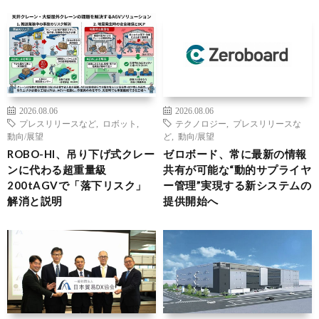
2026.08.06
2026.08.06
プレスリリースなど
,
ロボット
,
テクノロジー
,
プレスリリースな
動向/展望
ど
,
動向/展望
ROBO-HI、吊り下げ式クレー
ゼロボード、常に最新の情報
ンに代わる超重量級
共有が可能な“動的サプライヤ
200tAGVで「落下リスク」
ー管理”実現する新システムの
解消と説明
提供開始へ