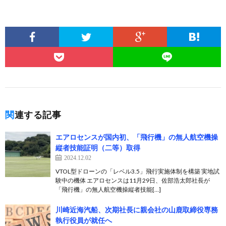
関連する記事
エアロセンスが国内初、「飛行機」の無人航空機操
縦者技能証明（二等）取得
2024.12.02
VTOL型ドローンの「レベル3.5」飛行実施体制を構築 実地試
験中の機体 エアロセンスは11月29日、佐部浩太郎社長が
「飛行機」の無人航空機操縦者技能[…]
川崎近海汽船、次期社長に親会社の山鹿取締役専務
執行役員が就任へ