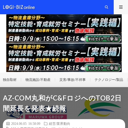
独自取材
物流施設/不動産
災害/事故/不祥事
テクノロジー/製品
AZ-COM丸和がC&FロジへのTOB2日
間延長を発表★続報
2024.06.05 16:58:09
経営/業界動向