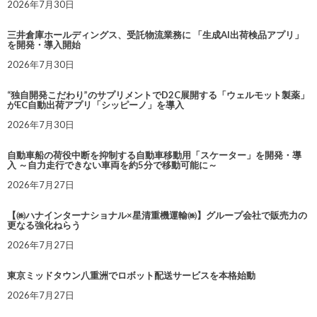
2026年7月30日
三井倉庫ホールディングス、受託物流業務に 「生成AI出荷検品アプリ」
を開発・導入開始
2026年7月30日
“独自開発こだわり”のサプリメントでD2C展開する「ウェルモット製薬」
がEC自動出荷アプリ「シッピーノ」を導入
2026年7月30日
自動車船の荷役中断を抑制する自動車移動用「スケーター」を開発・導
入 ～自力走行できない車両を約5分で移動可能に～
2026年7月27日
【㈱ハナインターナショナル×星清重機運輸㈱】グループ会社で販売力の
更なる強化ねらう
2026年7月27日
東京ミッドタウン八重洲でロボット配送サービスを本格始動
2026年7月27日