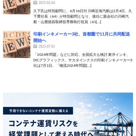
2025.02.04
久下氏は特別顧問に、6月16日付 川崎近海汽船は2月4日、久
下豊社長（64）が特別顧問となり、後任に親会社の川崎汽
船・山鹿徳昌取締役専務執行役員（61[…]
印刷インキメーカー3社、首都圏で11月に共同配送
開始へ
2025.07.01
「2024年問題」などに対応、全国拡大も検討 東洋インキ、
DICグラフィックス、サカタインクスの印刷インキメーカー3
社は7月1日、「物流2024年問題[…]