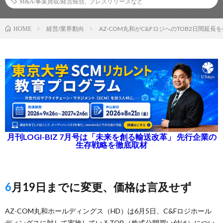
M&A/事業買収/経営統合
,
プレスリリースなど
経営/業界動向
AZ-COM丸和がC&FロジへのTOB2日間延長
HOME
月刊LOGI-BIZ 7月号は「未来を創る輸送改革」 先行企業の
生存戦略を徹底取材
6月19日までに変更、価格は言及せず
AZ-COM丸和ホールディングス（HD）は6月5日、C&Fロジホール
ディングスに対して実施しているTOB（株式公開買い付け）につい