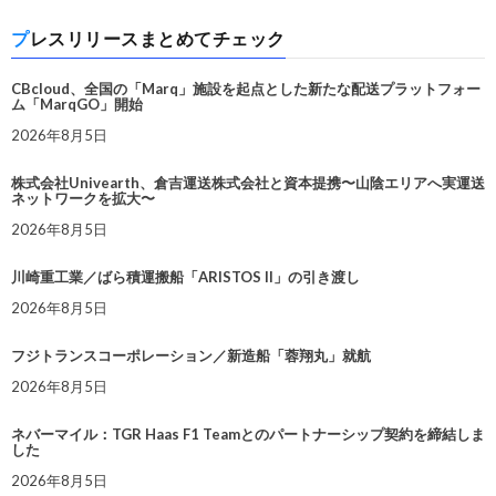
プレスリリースまとめてチェック
CBcloud、全国の「Marq」施設を起点とした新たな配送プラットフォー
ム「MarqGO」開始
2026年8月5日
株式会社Univearth、倉吉運送株式会社と資本提携〜山陰エリアへ実運送
ネットワークを拡大〜
2026年8月5日
川崎重工業／ばら積運搬船「ARISTOS II」の引き渡し
2026年8月5日
フジトランスコーポレーション／新造船「蓉翔丸」就航
2026年8月5日
ネバーマイル：TGR Haas F1 Teamとのパートナーシップ契約を締結しま
した
2026年8月5日