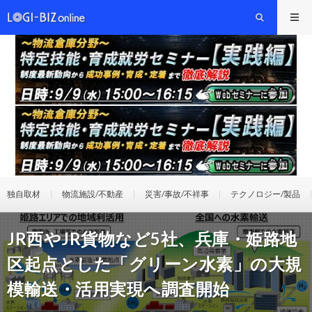
独自取材
物流施設/不動産
災害/事故/不祥事
テクノロジー/製品
JR西やJR貨物など5社、兵庫・姫路地
区起点とした「グリーン水素」の大規
模輸送・活用実現へ調査開始