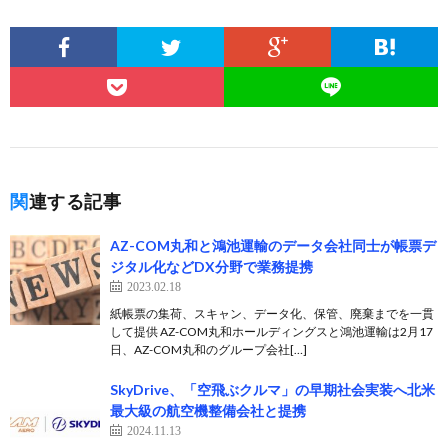
関連する記事
AZ-COM丸和と鴻池運輸のデータ会社同士が帳票デ
ジタル化などDX分野で業務提携
2023.02.18
紙帳票の集荷、スキャン、データ化、保管、廃棄までを一貫
して提供 AZ-COM丸和ホールディングスと鴻池運輸は2月17
日、AZ-COM丸和のグループ会社[…]
SkyDrive、「空飛ぶクルマ」の早期社会実装へ北米
最大級の航空機整備会社と提携
2024.11.13