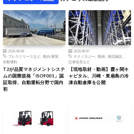
2026.08.08
2026.08.07
プレスリリースなど
,
動向/展望
,
テクノロジー
,
動画
,
物流施設
,
自動運転
記者会見など
T2が品質マネジメントシステ
【現地取材・動画】霞ヶ関キ
ムの国際規格「ISO9001」認
ャピタル、川崎・東扇島の冷
証取得、自動運転分野で国内
凍自動倉庫を公開
初