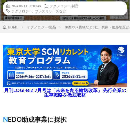
2024.06.13 06:00:45
テクノロジー/製品
テクノロジー
,
プレスリリースなど
テクノロジー/製品
JR西やJR貨物など5社、兵庫・姫路地
HOME
月刊LOGI-BIZ 7月号は「未来を創る輸送改革」 先行企業の
生存戦略を徹底取材
NEDO助成事業に採択