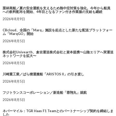
栗林商船／夏の安全運航を支えるため熱中症対策を強化。今年から船員
への飲料配布を開始、4年目となるファン付き作業服の支給も継続
2026年8月9日
CBcloud、全国の「Marq」施設を起点とした新たな配送プラットフォー
ム「MarqGO」開始
2026年8月5日
株式会社Univearth、倉吉運送株式会社と資本提携〜山陰エリアへ実運送
ネットワークを拡大〜
2026年8月5日
川崎重工業／ばら積運搬船「ARISTOS II」の引き渡し
2026年8月5日
フジトランスコーポレーション／新造船「蓉翔丸」就航
2026年8月5日
ネバーマイル：TGR Haas F1 Teamとのパートナーシップ契約を締結しま
した