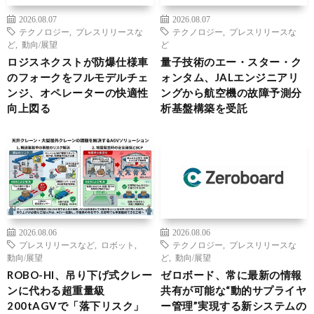
2026.08.07
2026.08.07
テクノロジー
,
プレスリリースな
テクノロジー
,
プレスリリースな
ど
,
動向/展望
ど
ロジスネクストが防爆仕様車
量子技術のエー・スター・ク
のフォークをフルモデルチェ
ォンタム、JALエンジニアリ
ンジ、オペレーターの快適性
ングから航空機の故障予測分
向上図る
析基盤構築を受託
2026.08.06
2026.08.06
プレスリリースなど
,
ロボット
,
テクノロジー
,
プレスリリースな
動向/展望
ど
,
動向/展望
ROBO-HI、吊り下げ式クレー
ゼロボード、常に最新の情報
ンに代わる超重量級
共有が可能な“動的サプライヤ
200tAGVで「落下リスク」
ー管理”実現する新システムの