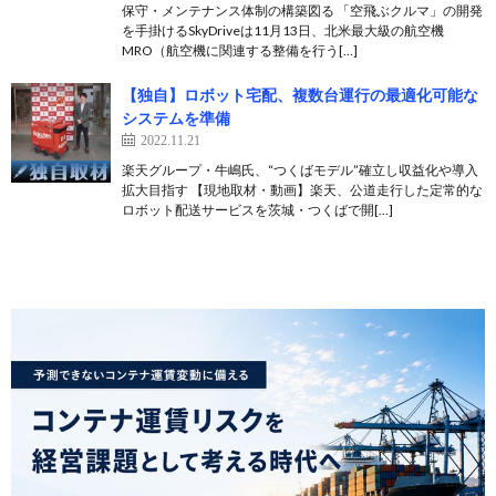
保守・メンテナンス体制の構築図る 「空飛ぶクルマ」の開発
を手掛けるSkyDriveは11月13日、北米最大級の航空機
MRO（航空機に関連する整備を行う[…]
【独自】ロボット宅配、複数台運行の最適化可能な
システムを準備
2022.11.21
楽天グループ・牛嶋氏、“つくばモデル”確立し収益化や導入
拡大目指す 【現地取材・動画】楽天、公道走行した定常的な
ロボット配送サービスを茨城・つくばで開[…]