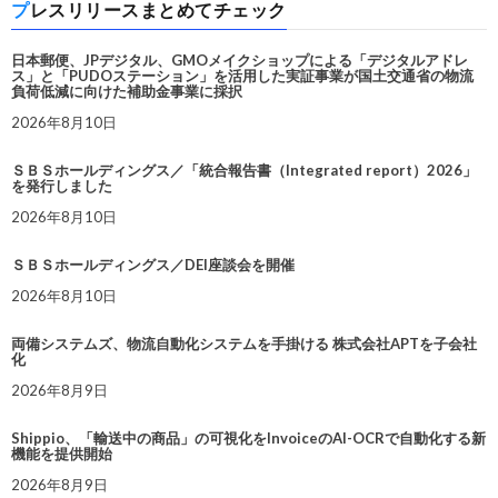
プレスリリースまとめてチェック
日本郵便、JPデジタル、GMOメイクショップによる「デジタルアドレ
ス」と「PUDOステーション」を活用した実証事業が国土交通省の物流
負荷低減に向けた補助金事業に採択
2026年8月10日
ＳＢＳホールディングス／「統合報告書（Integrated report）2026」
を発行しました
2026年8月10日
ＳＢＳホールディングス／DEI座談会を開催
2026年8月10日
両備システムズ、物流自動化システムを手掛ける 株式会社APTを子会社
化
2026年8月9日
Shippio、「輸送中の商品」の可視化をInvoiceのAI-OCRで自動化する新
機能を提供開始
2026年8月9日