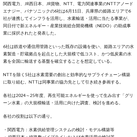
関西電力、JR西日本、JR貨物、NTT、電力関連事業のNTTアノード
エナジー、パナソニックの6社は6月11日、兵庫県の姫路エリアで6
社が連携してインフラを活用し、水素輸送・活用に当たる事業が、
同日付で新エネルギー・産業技術総合開発機構（NEDO）の助成事
業に採択されたと発表した。
6社は鉄道や通信用管路といった既存の設備を使い、姫路エリアの水
素製造・貯蔵拠点を起点とした大規模で低コスト、かつ低炭素の水
素を全国に輸送する基盤を確立することを想定している。
NTTを除く5社は水素需要の創出と効率的なサプライチェーン構築
に取り組む。NTTは同事業の協力先として引き続き参画する。
各社は2024～25年度、再生可能エネルギーを使って生み出す「グリ
ーン水素」の大規模輸送・活用に向けた調査、検討を進める。
各社の役割は以下の通り。
・関西電力：水素供給管理システムの検討・モデル構築等
・JR西日本：線路敷パイプラインおよび水素活用の検討等