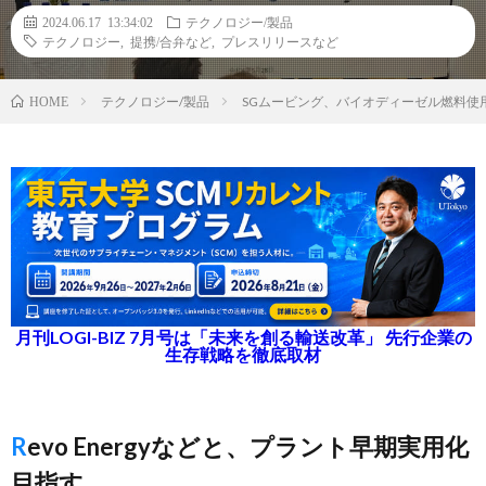
2024.06.17 13:34:02
テクノロジー/製品
テクノロジー
,
提携/合弁など
,
プレスリリースなど
テクノロジー/製品
SGムービング、バイオディーゼル燃料使
HOME
月刊LOGI-BIZ 7月号は「未来を創る輸送改革」 先行企業の
生存戦略を徹底取材
Revo Energyなどと、プラント早期実用化
目指す