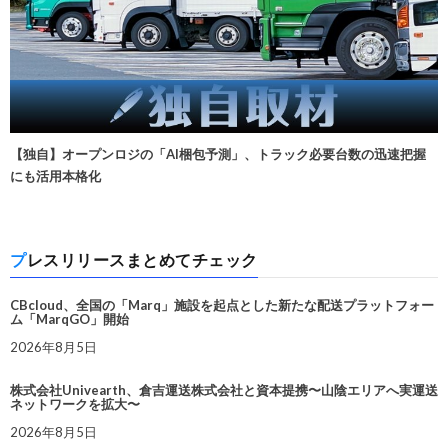
【独自】オープンロジの「AI梱包予測」、トラック必要台数の迅速把握
にも活用本格化
プレスリリースまとめてチェック
CBcloud、全国の「Marq」施設を起点とした新たな配送プラットフォー
ム「MarqGO」開始
2026年8月5日
株式会社Univearth、倉吉運送株式会社と資本提携〜山陰エリアへ実運送
ネットワークを拡大〜
2026年8月5日