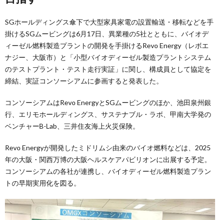
SGホールディングス傘下で大型家具家電の設置輸送・移転などを手
掛けるSGムービングは6月17日、異業種の5社とともに、バイオデ
ィーゼル燃料製造プラントの開発を手掛けるRevo Energy（レボエ
ナジー、大阪市）と「小型バイオディーゼル製造プラントシステム
のテストプラント・テスト走行実証」に関し、構成員として協定を
締結、実証コンソーシアムに参画すると発表した。
コンソーシアムはRevo EnergyとSGムービングのほか、池田泉州銀
行、エリモホールディングス、サステナブル・ラボ、甲南大学発の
ベンチャーB-Lab、三井住友海上火災保険。
Revo Energyが開発したミドリムシ由来のバイオ燃料などは、2025
年の大阪・関西万博の大阪ヘルスケアパビリオンに出展する予定。
コンソーシアムの各社が連携し、バイオディーゼル燃料製造プラン
トの早期実用化を図る。