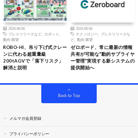
2026.08.06
2026.08.06
プレスリリースなど
,
ロボット
,
テクノロジー
,
プレスリリースな
動向/展望
ど
,
動向/展望
ROBO-HI、吊り下げ式クレー
ゼロボード、常に最新の情報
ンに代わる超重量級
共有が可能な“動的サプライヤ
200tAGVで「落下リスク」
ー管理”実現する新システムの
解消と説明
提供開始へ
Back to Top
メルマガ会員登録
プライバシーポリシー