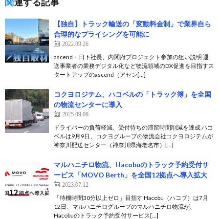
関連する記事
【独自】トラック輸送の「変動料金制」で業界自ら
合理的なプライシングを可能に
2022.09.26
ascend・日下社長、内閣府プロジェクト参加の狙い説明 運
送事業者の業務デジタル化など物流領域のDX促進を目指すス
タートアップのascend（アセン[…]
コクヨロジテム、ハコベルの「トラック簿」を全国
の物流センターに導入
2025.09.09
ドライバーの負荷軽減、受付待ちの滞留時間削減を達成 ハコ
ベルは9月9日、コクヨグループの物流会社コクヨロジテムが
神奈川配送センター（神奈川県海老名市）[…]
マルハニチロ物流、Hacobuのトラック予約受付サ
ービス「MOVO Berth」を全国12拠点へ導入拡大
2023.07.12
「待機時間30分以上ゼロ」目指す Hacobu（ハコブ）は7月
12日、マルハニチログループのマルハニチロ物流が、
Hacobuのトラック予約受付サービス[…]