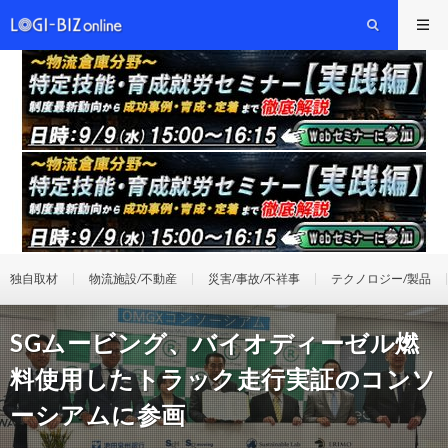
独自取材
物流施設/不動産
災害/事故/不祥事
テクノロジー/製品
SGムービング、バイオディーゼル燃
料使用したトラック走行実証のコンソ
ーシアムに参画