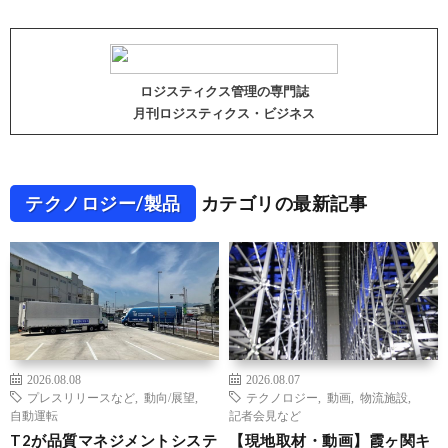
ロジスティクス管理の専門誌
月刊ロジスティクス・ビジネス
テクノロジー/製品
カテゴリの最新記事
2026.08.08
2026.08.07
プレスリリースなど
,
動向/展望
,
テクノロジー
,
動画
,
物流施設
,
自動運転
記者会見など
T2が品質マネジメントシステ
【現地取材・動画】霞ヶ関キ