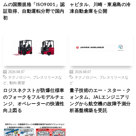
ムの国際規格「ISO9001」認
ャピタル、川崎・東扇島の冷
証取得、自動運転分野で国内
凍自動倉庫を公開
初
2026.08.07
2026.08.07
テクノロジー
,
プレスリリースな
テクノロジー
,
プレスリリースな
ど
,
動向/展望
ど
ロジスネクストが防爆仕様車
量子技術のエー・スター・ク
のフォークをフルモデルチェ
ォンタム、JALエンジニアリ
ンジ、オペレーターの快適性
ングから航空機の故障予測分
向上図る
析基盤構築を受託