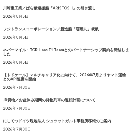
川崎重工業／ばら積運搬船「ARISTOS II」の引き渡し
2026年8月5日
フジトランスコーポレーション／新造船「蓉翔丸」就航
2026年8月5日
ネバーマイル：TGR Haas F1 Teamとのパートナーシップ契約を締結しま
した
2026年8月5日
【トドケール】マルチキャリア化に向けて、2026年7月よりヤマト運輸
とのAPI連携を開始
2026年7月30日
JR貨物／お盆休み期間の貨物列車の運転計画について
2026年7月30日
にしてつドイツ現地法人 シュツットガルト事務所移転のご案内
2026年7月30日