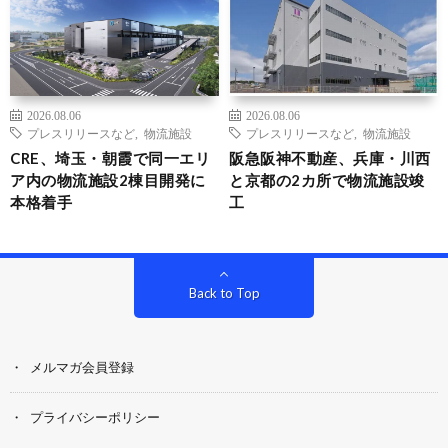
2026.08.06
2026.08.06
プレスリリースなど
,
物流施設
プレスリリースなど
,
物流施設
CRE、埼玉・朝霞で同一エリ
阪急阪神不動産、兵庫・川西
ア内の物流施設2棟目開発に
と京都の2カ所で物流施設竣
本格着手
工
Back to Top
メルマガ会員登録
プライバシーポリシー