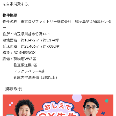
を自家消費する。
物件概要
物件名称：東京ロジファクトリー株式会社 鶴ヶ島第２物流センタ
ー
住所：埼玉県川越市竹野14-1
敷地面積：約10,492㎡（約3,174坪）
延床面積：約23,406㎡（約7,080坪）
構造：RC造4階BOX
設備：荷物用WV3基
垂直搬送機3基
ドックレベラー4基
倉庫内空調設備（2階以上）
（藤原秀行）