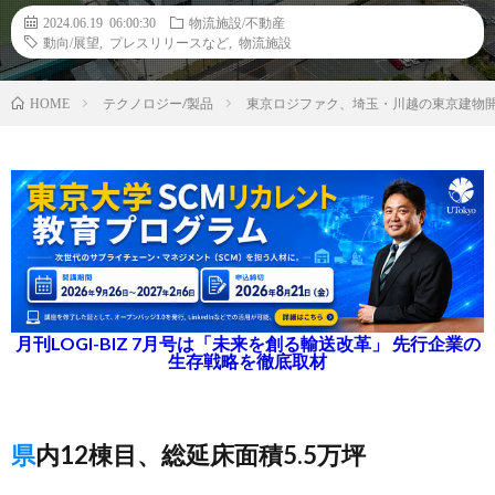
2024.06.19 06:00:30
物流施設/不動産
動向/展望
,
プレスリリースなど
,
物流施設
テクノロジー/製品
東京ロジファク、埼玉・川越の東京建物
HOME
月刊LOGI-BIZ 7月号は「未来を創る輸送改革」 先行企業の
生存戦略を徹底取材
県内12棟目、総延床面積5.5万坪