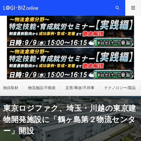
独自取材
物流施設/不動産
災害/事故/不祥事
テクノロジー/製品
東京ロジファク、埼玉・川越の東京建
物開発施設に「鶴ヶ島第２物流センタ
ー」開設