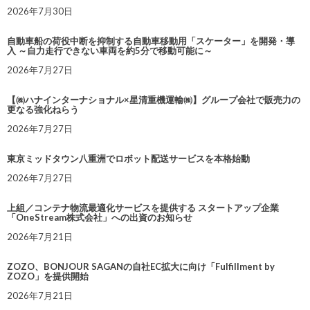
2026年7月30日
自動車船の荷役中断を抑制する自動車移動用「スケーター」を開発・導
入 ～自力走行できない車両を約5分で移動可能に～
2026年7月27日
【㈱ハナインターナショナル×星清重機運輸㈱】グループ会社で販売力の
更なる強化ねらう
2026年7月27日
東京ミッドタウン八重洲でロボット配送サービスを本格始動
2026年7月27日
上組／コンテナ物流最適化サービスを提供する スタートアップ企業
「OneStream株式会社」への出資のお知らせ
2026年7月21日
ZOZO、BONJOUR SAGANの自社EC拡大に向け「Fulfillment by
ZOZO」を提供開始
2026年7月21日