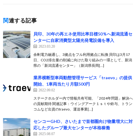
関連する記事
貝印、30年の再エネ使用比率目標50％へ新潟流通セ
ンターに自家消費型太陽光発電設備を導入
2023.03.20
余剰電力融通し、3拠点をフル利用拠点に転換 貝印は3月17
日、CO2排出量の削減に向けた取り組みの一環として、新潟
県の「新潟流通センター」（新潟県長岡[…]
業界横断型車両動態管理サービス「traevo」の提供
開始、1車両当たり月額500円
2022.09.02
ステークホルダー内で情報共有可能、「2024年問題」解決へ
の貢献期待 関連記事：ウイングアーク１ｓｔや鈴与、トラン
コムなど出資のtraevo、運送事業[…]
センコーGHD、さいたまで首都圏向け物量増大に対
応したグループ最大センターが本格稼働
2025.08.07