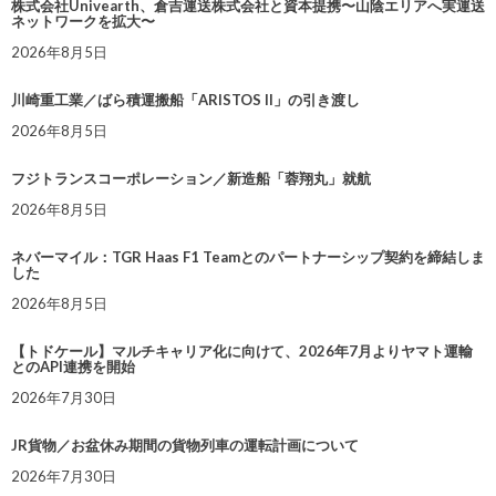
株式会社Univearth、倉吉運送株式会社と資本提携〜山陰エリアへ実運送
ネットワークを拡大〜
2026年8月5日
川崎重工業／ばら積運搬船「ARISTOS II」の引き渡し
2026年8月5日
フジトランスコーポレーション／新造船「蓉翔丸」就航
2026年8月5日
ネバーマイル：TGR Haas F1 Teamとのパートナーシップ契約を締結しま
した
2026年8月5日
【トドケール】マルチキャリア化に向けて、2026年7月よりヤマト運輸
とのAPI連携を開始
2026年7月30日
JR貨物／お盆休み期間の貨物列車の運転計画について
2026年7月30日