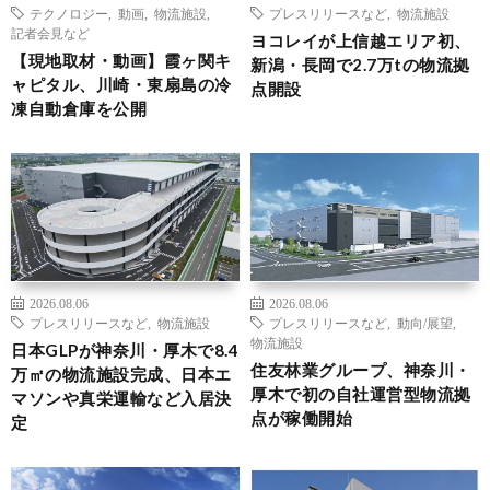
テクノロジー
,
動画
,
物流施設
,
プレスリリースなど
,
物流施設
記者会見など
ヨコレイが上信越エリア初、
【現地取材・動画】霞ヶ関キ
新潟・長岡で2.7万tの物流拠
ャピタル、川崎・東扇島の冷
点開設
凍自動倉庫を公開
2026.08.06
2026.08.06
プレスリリースなど
,
物流施設
プレスリリースなど
,
動向/展望
,
物流施設
日本GLPが神奈川・厚木で8.4
住友林業グループ、神奈川・
万㎡の物流施設完成、日本エ
厚木で初の自社運営型物流拠
マソンや真栄運輸など入居決
点が稼働開始
定