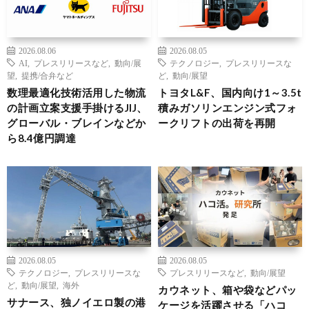
2026.08.06
2026.08.05
AI
,
プレスリリースなど
,
動向/展
テクノロジー
,
プレスリリースな
望
,
提携/合弁など
ど
,
動向/展望
数理最適化技術活用した物流
トヨタL&F、国内向け1～3.5t
の計画立案支援手掛けるJIJ、
積みガソリンエンジン式フォ
グローバル・ブレインなどか
ークリフトの出荷を再開
ら8.4億円調達
2026.08.05
2026.08.05
テクノロジー
,
プレスリリースな
プレスリリースなど
,
動向/展望
ど
,
動向/展望
,
海外
カウネット、箱や袋などパッ
サナース、独ノイエロ製の港
ケージを活躍させる「ハコ