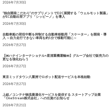
2026年7月30日
“独自開発こだわり”のサプリメントでD2C展開する「ウェルモット製薬」
がEC自動出荷アプリ「シッピーノ」を導入
2026年7月30日
自動車船の荷役中断を抑制する自動車移動用「スケーター」を開発・導
入 ～自力走行できない車両を約5分で移動可能に～
2026年7月27日
【㈱ハナインターナショナル×星清重機運輸㈱】グループ会社で販売力の
更なる強化ねらう
2026年7月27日
東京ミッドタウン八重洲でロボット配送サービスを本格始動
2026年7月27日
上組／コンテナ物流最適化サービスを提供する スタートアップ企業
「OneStream株式会社」への出資のお知らせ
2026年7月21日