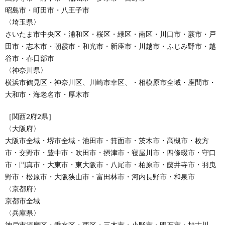
昭島市・町田市・八王子市
〈埼⽟県〉
さいたま市中央区・浦和区・桜区・緑区・南区・川口市・蕨市・戸
田市・志木市・朝霞市・和光市・新座市・川越市・ふじみ野市・越
谷市・春日部市
〈神奈川県〉
横浜市鶴見区・神奈川区、川崎市幸区、・相模原市全域・座間市・
大和市・海⽼名市・厚⽊市
［関⻄2府2県］
〈⼤阪府〉
⼤阪市全域・堺市全域・池田市・箕面市・茨木市・高槻市・枚方
市・交野市・豊中市・吹田市・摂津市・寝屋川市・四條畷市・守⼝
市・門真市・大東市・東大阪市・八尾市・柏原市・藤井寺市・羽曳
野市・松原市・大阪狭山市・富田林市・河内長野市・和泉市
〈京都府〉
京都市全域
〈兵庫県〉
神⼾市須磨区・垂水区・西区・三木市・小野市・明⽯市・加古川