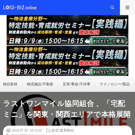
独自取材
物流施設/不動産
災害/事故/不祥事
テクノロジー/製品
ラストワンマイル協同組合 、「宅配
ミニ」を関東・関⻄エリアで本格展開
2024.07.03 10:31:07
経営/業界動向