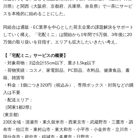
川県）と関⻄（⼤阪府、京都府、兵庫県、奈良県）で⼀⻫にサービ
スを本格的に始めることにした。
同組合は通販・EC業界を中⼼とした荷主企業の課題解決をサポート
していく構え。「宅配ミニ」は開始から1年間で5万個、3年後に20
万個の取り扱いを⽬指す。エリアも拡大したいきたい考え。
【「宅配ミニ」サービスの概要】
・対象荷物：3辺合計55cm以下、重さ1.5kg以下
・荷物実績：コスメ、家電部品、PC部品、⾐料品、健康⾷品、書
籍、雑貨等
・料⾦：1個につき320円（税込み）、専⽤ボックス・封筒などの購
⼊は不要
・配送エリア：
［関東1都2県］
〈東京都〉
23区全域・清瀬市・東久留⽶市・西東京市・武蔵野市・三鷹市・調
布市・狛江市・東村山市・東⼤和市・小平市・小金井市・立川市・
国分寺市・府中市・稲城市・多摩市・⽇野市・