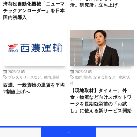
湾荷役自動化機械「ニューマ
活。研究所」立ち上げ
チックアンローダー」を日本
国内初導入
2026.08.05
2026.08.05
プレスリリースなど
,
動向/展望
動向/展望
,
記者会見など
,
雇用/人
材
西濃、一般貨物の運賃を平均
【現地取材】タイミー、外
2割値上げへ
食・物流など向けスポットワ
ークを長期就労前の「お試
し」に使える新サービス開始