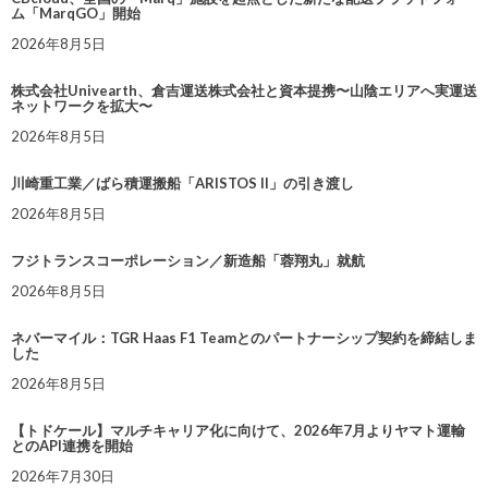
ム「MarqGO」開始
2026年8月5日
株式会社Univearth、倉吉運送株式会社と資本提携〜山陰エリアへ実運送
ネットワークを拡大〜
2026年8月5日
川崎重工業／ばら積運搬船「ARISTOS II」の引き渡し
2026年8月5日
フジトランスコーポレーション／新造船「蓉翔丸」就航
2026年8月5日
ネバーマイル：TGR Haas F1 Teamとのパートナーシップ契約を締結しま
した
2026年8月5日
【トドケール】マルチキャリア化に向けて、2026年7月よりヤマト運輸
とのAPI連携を開始
2026年7月30日