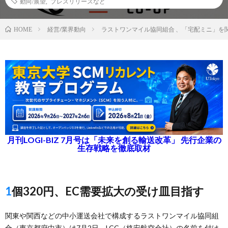
動向/展望
,
プレスリリースなど
経営/業界動向
ラストワンマイル協同組合 、「宅配ミニ」を
HOME
月刊LOGI-BIZ 7月号は「未来を創る輸送改革」 先行企業の
生存戦略を徹底取材
1個320円、EC需要拡⼤の受け⽫⽬指す
関東や関西などの中小運送会社で構成するラストワンマイル協同組
合（東京都府中市）は7月2日、LCC（格安航空会社）の名前を付け