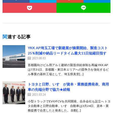
関連する記事
YKK AP埼玉工場で新建屋が操業開始、製造コスト
25％削減や納品リードタイム最大11日短縮目指す
2023.08.03
首都圏向けビル用アルミ建材の製造供給体制を再編 YKK AP
は7月31日、首都圏・東日本エリアへの競争力を強化するビ
ル事業の基幹工場として、埼玉県美里[…]
トヨタと日野、いすゞが資本・業務提携発表、商用
車の先端分野で協力★続報
2021.03.24
小型トラックでEVやFCVを共同開発、合弁会社も設立へ トヨ
タ自動車と日野自動車、いすゞ自動車は3月24日、資本・業
務提携で合意したと発表した。 自動[…]