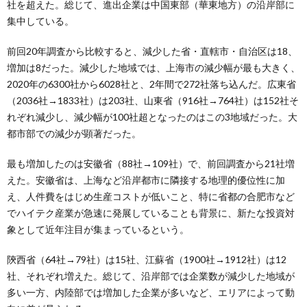
社を超えた。総じて、進出企業は中国東部（華東地方）の沿岸部に
集中している。
前回20年調査から比較すると、減少した省・直轄市・自治区は18、
増加は8だった。減少した地域では、上海市の減少幅が最も大きく、
2020年の6300社から6028社と、2年間で272社落ち込んだ。広東省
（2036社→1833社）は203社、山東省（916社→764社）は152社そ
れぞれ減少し、減少幅が100社超となったのはこの3地域だった。大
都市部での減少が顕著だった。
最も増加したのは安徽省（88社→109社）で、前回調査から21社増
えた。安徽省は、上海など沿岸都市に隣接する地理的優位性に加
え、人件費をはじめ生産コストが低いこと、特に省都の合肥市など
でハイテク産業が急速に発展していることも背景に、新たな投資対
象として近年注目が集まっているという。
陝西省（64社→79社）は15社、江蘇省（1900社→1912社）は12
社、それぞれ増えた。総じて、沿岸部では企業数が減少した地域が
多い一方、内陸部では増加した企業が多いなど、エリアによって動