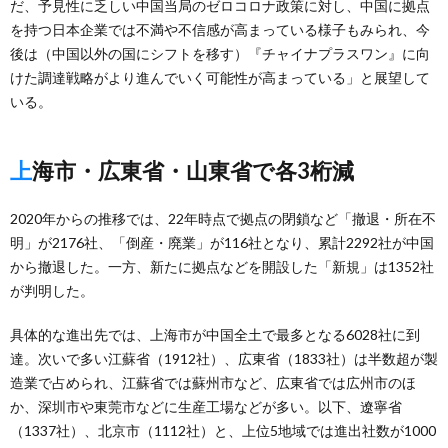
だ、予見性に乏しい中国当局のゼロコロナ政策に対し、中国に拠点
を持つ日本企業では不満や不信感が高まっている様子もみられ、今
後は（中国以外の国にシフトを移す）『チャイナプラスワン』に向
けた調達戦略がより進んでいく可能性が高まっている」と展望して
いる。
上海市・広東省・山東省で各3桁減
2020年からの推移では、22年時点で拠点の閉鎖など「撤退・所在不
明」が2176社、「倒産・廃業」が116社となり、累計2292社が中国
から撤退した。一方、新たに拠点などを開設した「新規」は1352社
が判明した。
具体的な進出先では、上海市が中国全土で最多となる6028社に到
達。次いで多い江蘇省（1912社）、広東省（1833社）は半数超が製
造業で占められ、江蘇省では蘇州市など、広東省では広州市のほ
か、深圳市や東莞市などに生産工場などが多い。以下、遼寧省
（1337社）、北京市（1112社）と、上位5地域では進出社数が1000