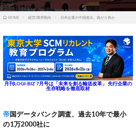
経営/業界動向
日本企業の中国進出、曲がり角か
HOME
月刊LOGI-BIZ 7月号は「未来を創る輸送改革」 先行企業の
生存戦略を徹底取材
帝国データバンク調査、過去10年で最小
の1万2000社に