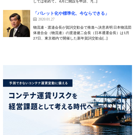
しては初めて。 6月に開設を申請、7[…]
「パレット化や標準化、今ならできる」
2020.01.27
物流連・渡邉会長が賀詞交歓会で推進へ決意表明 日本物流団
体連合会（物流連）の渡邉健二会長（日本通運会長）は1月
27日、東京都内で開催した新年賀詞交歓会[…]