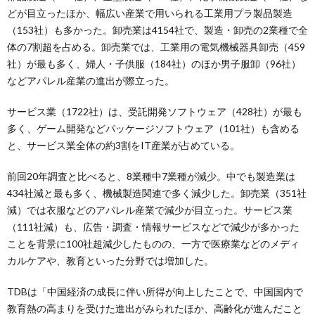
どが目立ったほか、幅広い産業で用いられる工業用プラ製品製造
（153社）も多かった。卸売業は4154社で、製造・卸売の2業種で全
体の7割超を占める。卸売業では、工業用の電気機械器具卸売（459
社）が最も多く、婦人・子供服（184社）のほか男子服卸（96社）
などアパレル産業の進出が際立った。
サービス業（1722社）は、受託開発ソフトウェア（428社）が最も
多く、ゲーム開発などパッケージソフトウェア（101社）も含める
と、サービス業全体の約3割をIT産業が占めている。
前回20年調査と比べると、8業種中7業種が減少。中でも製造業は
434社減と最も多く、機械製造関連で多く減少した。卸売業（351社
減）では衣服などのアパレル産業で減少が目立った。サービス業
（111社減）も、広告・調査・情報サービスなどで減少が多かった
ことを背景に100社超減少したものの、一方で医療業などのメディ
カルケアや、教育といった分野では増加した。
TDBは「中国経済の成長に伴い所得が向上したことで、中国国内で
教育熱の高まりを受けた進出がみられたほか、高齢化が進んだこと