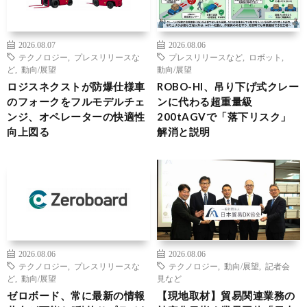
2026.08.07
2026.08.06
テクノロジー
,
プレスリリースな
プレスリリースなど
,
ロボット
,
ど
,
動向/展望
動向/展望
ロジスネクストが防爆仕様車
ROBO-HI、吊り下げ式クレー
のフォークをフルモデルチェ
ンに代わる超重量級
ンジ、オペレーターの快適性
200tAGVで「落下リスク」
向上図る
解消と説明
2026.08.06
2026.08.06
テクノロジー
,
プレスリリースな
テクノロジー
,
動向/展望
,
記者会
ど
,
動向/展望
見など
ゼロボード、常に最新の情報
【現地取材】貿易関連業務の