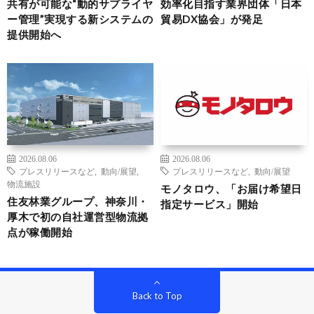
共有が可能な“動的サプライヤ
効率化目指す業界団体「日本
ー管理”実現する新システムの
貿易DX協会」が発足
提供開始へ
2026.08.06
2026.08.06
プレスリリースなど
,
動向/展望
,
プレスリリースなど
,
動向/展望
物流施設
モノタロウ、「お届け希望日
住友林業グループ、神奈川・
指定サービス」開始
厚木で初の自社運営型物流拠
点が稼働開始
Back to Top