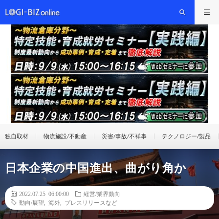
独自取材
物流施設/不動産
災害/事故/不祥事
テクノロジー/製品
日本企業の中国進出、曲がり角か
2022.07.25 06:00:00
経営/業界動向
動向/展望
,
海外
,
プレスリリースなど