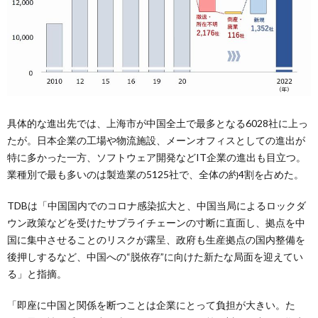
具体的な進出先では、上海市が中国全土で最多となる6028社に上っ
たが。日本企業の工場や物流施設、メーンオフィスとしての進出が
特に多かった一方、ソフトウェア開発などIT企業の進出も目立つ。
業種別で最も多いのは製造業の5125社で、全体の約4割を占めた。
TDBは「中国国内でのコロナ感染拡大と、中国当局によるロックダ
ウン政策などを受けたサプライチェーンの寸断に直面し、拠点を中
国に集中させることのリスクが露呈、政府も生産拠点の国内整備を
後押しするなど、中国への“脱依存”に向けた新たな局面を迎えてい
る」と指摘。
「即座に中国と関係を断つことは企業にとって負担が大きい。た