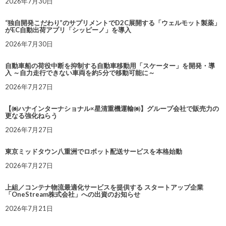
2026年7月30日
“独自開発こだわり”のサプリメントでD2C展開する「ウェルモット製薬」
がEC自動出荷アプリ「シッピーノ」を導入
2026年7月30日
自動車船の荷役中断を抑制する自動車移動用「スケーター」を開発・導
入 ～自力走行できない車両を約5分で移動可能に～
2026年7月27日
【㈱ハナインターナショナル×星清重機運輸㈱】グループ会社で販売力の
更なる強化ねらう
2026年7月27日
東京ミッドタウン八重洲でロボット配送サービスを本格始動
2026年7月27日
上組／コンテナ物流最適化サービスを提供する スタートアップ企業
「OneStream株式会社」への出資のお知らせ
2026年7月21日