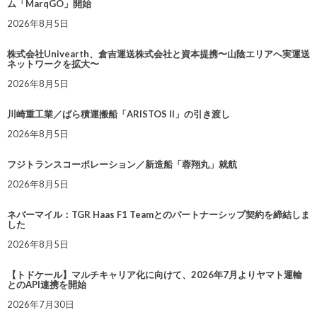
ム「MarqGO」開始
2026年8月5日
株式会社Univearth、倉吉運送株式会社と資本提携〜山陰エリアへ実運送
ネットワークを拡大〜
2026年8月5日
川崎重工業／ばら積運搬船「ARISTOS II」の引き渡し
2026年8月5日
フジトランスコーポレーション／新造船「蓉翔丸」就航
2026年8月5日
ネバーマイル：TGR Haas F1 Teamとのパートナーシップ契約を締結しま
した
2026年8月5日
【トドケール】マルチキャリア化に向けて、2026年7月よりヤマト運輸
とのAPI連携を開始
2026年7月30日