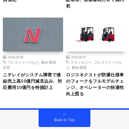
初
2026.08.08
2026.08.07
プレスリリースなど
,
動向/展望
,
テクノロジー
,
プレスリリースな
災害
ど
,
動向/展望
ニチレイがシステム障害で連
ロジスネクストが防爆仕様車
結売上高50億円減見込み、対
のフォークをフルモデルチェ
応費用10億円を特損計上
ンジ、オペレーターの快適性
向上図る
Back to Top