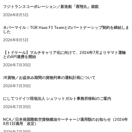
フジトランスコーポレーション／新造船「蓉翔丸」就航
2026年8月5日
ネバーマイル：TGR Haas F1 Teamとのパートナーシップ契約を締結しま
した
2026年8月5日
【トドケール】マルチキャリア化に向けて、2026年7月よりヤマト運輸
とのAPI連携を開始
2026年7月30日
JR貨物／お盆休み期間の貨物列車の運転計画について
2026年7月30日
にしてつドイツ現地法人 シュツットガルト事務所移転のご案内
2026年7月30日
NCA／日本発国際航空貨物燃油サーチャージ適用額のお知らせ（2026年
8月1日適用 改定）
2026年7月30日