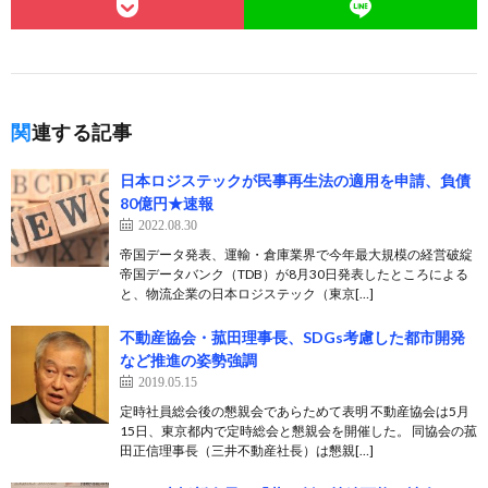
関連する記事
日本ロジステックが民事再生法の適用を申請、負債
80億円★速報
2022.08.30
帝国データ発表、運輸・倉庫業界で今年最大規模の経営破綻
帝国データバンク（TDB）が8月30日発表したところによる
と、物流企業の日本ロジステック（東京[…]
不動産協会・菰田理事長、SDGs考慮した都市開発
など推進の姿勢強調
2019.05.15
定時社員総会後の懇親会であらためて表明 不動産協会は5月
15日、東京都内で定時総会と懇親会を開催した。 同協会の菰
田正信理事長（三井不動産社長）は懇親[…]