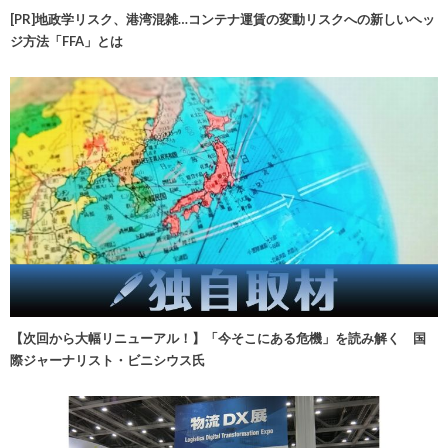
[PR]地政学リスク、港湾混雑…コンテナ運賃の変動リスクへの新しいヘッ
ジ方法「FFA」とは
【次回から大幅リニューアル！】「今そこにある危機」を読み解く 国
際ジャーナリスト・ビニシウス氏