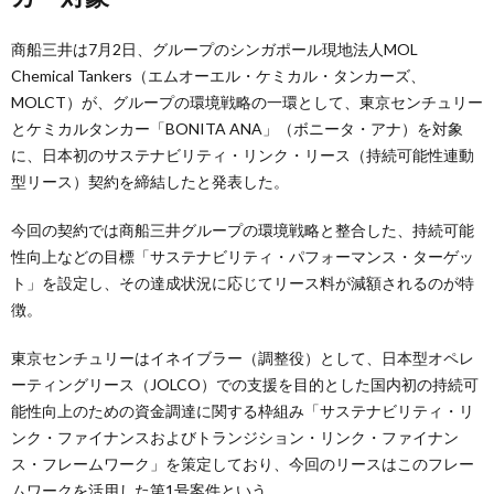
商船三井は7月2日、グループのシンガポール現地法人MOL
Chemical Tankers（エムオーエル・ケミカル・タンカーズ、
MOLCT）が、グループの環境戦略の一環として、東京センチュリー
とケミカルタンカー「BONITA ANA」（ボニータ・アナ）を対象
に、日本初のサステナビリティ・リンク・リース（持続可能性連動
型リース）契約を締結したと発表した。
今回の契約では商船三井グループの環境戦略と整合した、持続可能
性向上などの目標「サステナビリティ・パフォーマンス・ターゲッ
ト」を設定し、その達成状況に応じてリース料が減額されるのが特
徴。
東京センチュリーはイネイブラー（調整役）として、日本型オペレ
ーティングリース（JOLCO）での支援を目的とした国内初の持続可
能性向上のための資金調達に関する枠組み「サステナビリティ・リ
ンク・ファイナンスおよびトランジション・リンク・ファイナン
ス・フレームワーク」を策定しており、今回のリースはこのフレー
ムワークを活用した第1号案件という。