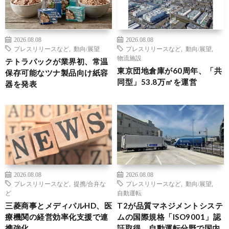
2026.08.08
2026.08.08
プレスリリースなど
,
動向/展望
プレスリリースなど
,
動向/展望
,
物流施設
テトラパックが業界初、常温
東京団地倉庫が60周年、「共
保存可能なツナ製品向け紙容
同型」53.8万㎡を運営
器を発表
2026.08.08
2026.08.08
プレスリリースなど
,
提携/合弁な
プレスリリースなど
,
動向/展望
,
ど
自動運転
三菱商事とメディパルHD、医
T2が品質マネジメントシステ
療機関の経営効率化支援で連
ムの国際規格「ISO9001」認
携強化
証取得、自動運転分野で国内