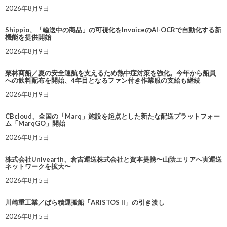
2026年8月9日
Shippio、「輸送中の商品」の可視化をInvoiceのAI-OCRで自動化する新
機能を提供開始
2026年8月9日
栗林商船／夏の安全運航を支えるため熱中症対策を強化。今年から船員
への飲料配布を開始、4年目となるファン付き作業服の支給も継続
2026年8月9日
CBcloud、全国の「Marq」施設を起点とした新たな配送プラットフォー
ム「MarqGO」開始
2026年8月5日
株式会社Univearth、倉吉運送株式会社と資本提携〜山陰エリアへ実運送
ネットワークを拡大〜
2026年8月5日
川崎重工業／ばら積運搬船「ARISTOS II」の引き渡し
2026年8月5日