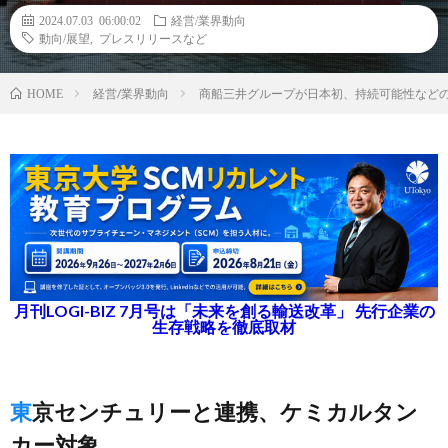
2024.07.03 06:00:02
経営/業界動向
動向/展望
,
プレスリリースなど
経営/業界動向
商船三井グループが日本初、持続可能性など
HOME
月刊LOGI-BIZ 7月号は「未来を創る輸送改革」 先行企業の
生存戦略を徹底取材
東京センチュリーと連携、ケミカルタン
カー対象