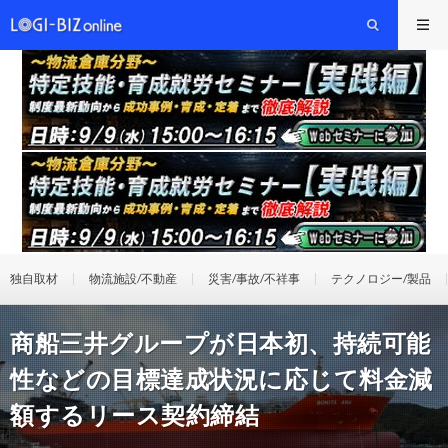
独自取材
物流施設/不動産
災害/事故/不祥事
テクノロジー/製品
商船三井グループが日本初、持続可能
性などの目標達成状況に応じて料金減
額するリース契約締結