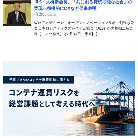
JILS・大橋新会長、「共に創る持続可能な社会」の
実現へ積極的にDXなど促進表明
2022.06.15
SCMアカデミーや「オープンイノベーションラボ」創設も公
表 日本ロジスティクスシステム協会（JILS）の大橋徹二新会
長（コマツ会長）は6月14日、東京[…]