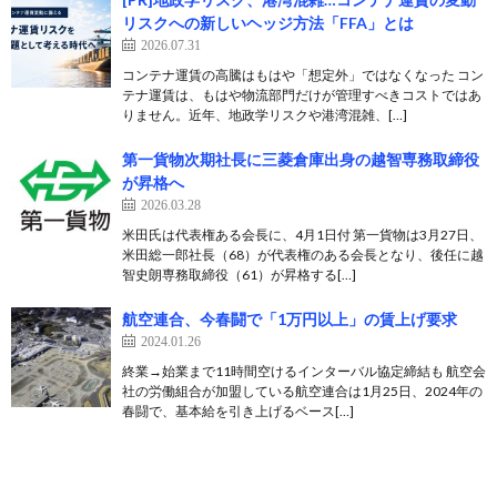
リスクへの新しいヘッジ方法「FFA」とは
2026.07.31
コンテナ運賃の高騰はもはや「想定外」ではなくなった コン
テナ運賃は、もはや物流部門だけが管理すべきコストではあ
りません。近年、地政学リスクや港湾混雑、[…]
第一貨物次期社長に三菱倉庫出身の越智専務取締役
が昇格へ
2026.03.28
米田氏は代表権ある会長に、4月1日付 第一貨物は3月27日、
米田総一郎社長（68）が代表権のある会長となり、後任に越
智史朗専務取締役（61）が昇格する[…]
航空連合、今春闘で「1万円以上」の賃上げ要求
2024.01.26
終業→始業まで11時間空けるインターバル協定締結も 航空会
社の労働組合が加盟している航空連合は1月25日、2024年の
春闘で、基本給を引き上げるベース[…]