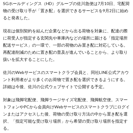
SGホールディングス（HD）グループの佐川急便は7月10日、宅配荷
物の受け取り手が「置き配」を選択できるサービスを9月2日に始め
ると発表した。
現在は個別契約を結んだ企業などから出る荷物を対象に、配達の際
に荷受人が指定する玄関先や車庫内などの場所に届ける「指定場所
配送サービス」の一環で、一部の荷物のみ置き配に対応している。
再配達削減のために置き配の普及が進んでいることから、より取り
扱いを拡大することにした。
佐川のWebサービスのスマートクラブ会員と、同社LINE公式アカウ
ント利用者がより多くのお荷物で置き配を選択できるようにする。
詳細は今後、佐川の公式ウェブサイトで公開する予定。
対象は飛脚宅配便、飛脚ラージサイズ宅配便、飛脚航空便。スマー
トフォンやPCから会員向けWebサービスのスマートクラブにログイ
ンまたはアクセスした後、荷物の受け取り方法の中から置き配を選
択、「指定可能な受け取り場所」から希望の受け取り場所を指定す
る。