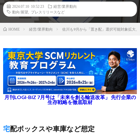
2024.07.10 10:52:23
経営/業界動向
動向/展望
,
プレスリリースなど
経営/業界動向
佐川も9月から「置き配」選択可能対象拡大、 
HOME
月刊LOGI-BIZ 7月号は「未来を創る輸送改革」 先行企業の
生存戦略を徹底取材
宅配ボックスや車庫など想定