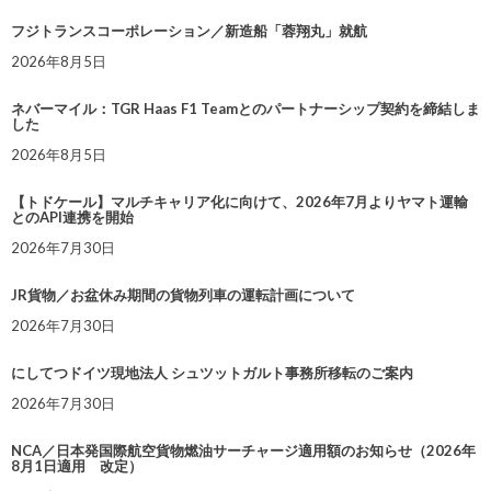
フジトランスコーポレーション／新造船「蓉翔丸」就航
2026年8月5日
ネバーマイル：TGR Haas F1 Teamとのパートナーシップ契約を締結しま
した
2026年8月5日
【トドケール】マルチキャリア化に向けて、2026年7月よりヤマト運輸
とのAPI連携を開始
2026年7月30日
JR貨物／お盆休み期間の貨物列車の運転計画について
2026年7月30日
にしてつドイツ現地法人 シュツットガルト事務所移転のご案内
2026年7月30日
NCA／日本発国際航空貨物燃油サーチャージ適用額のお知らせ（2026年
8月1日適用 改定）