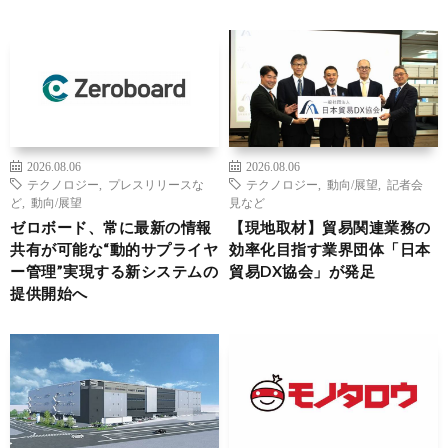
2026.08.06
2026.08.06
テクノロジー
,
プレスリリースな
テクノロジー
,
動向/展望
,
記者会
ど
,
動向/展望
見など
ゼロボード、常に最新の情報
【現地取材】貿易関連業務の
共有が可能な“動的サプライヤ
効率化目指す業界団体「日本
ー管理”実現する新システムの
貿易DX協会」が発足
提供開始へ