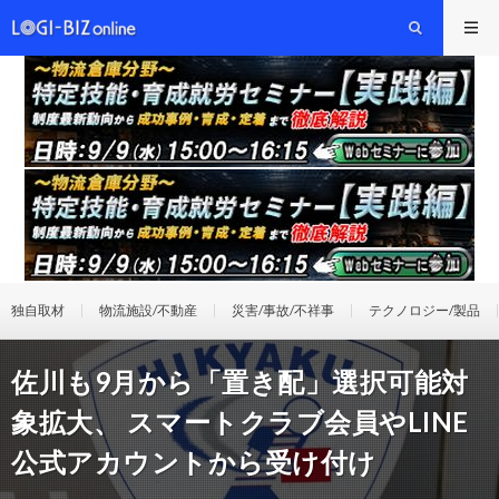
独自取材
物流施設/不動産
災害/事故/不祥事
テクノロジー/製品
佐川も9月から「置き配」選択可能対
象拡大、 スマートクラブ会員やLINE
公式アカウントから受け付け