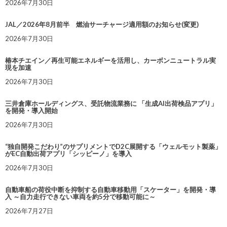
2026年7月30日
JAL／2026年8月前半 燃油サーチャージ適用額のお知らせ(変更)
2026年7月30日
椿本チエイン／再生可能エネルギーを活用し、カーボンニュートラル実
現を加速
2026年7月30日
三井倉庫ホールディングス、受託物流業務に 「生成AI出荷検品アプリ」
を開発・導入開始
2026年7月30日
“独自開発こだわり”のサプリメントでD2C展開する「ウェルモット製薬」
がEC自動出荷アプリ「シッピーノ」を導入
2026年7月30日
自動車船の荷役中断を抑制する自動車移動用「スケーター」を開発・導
入 ～自力走行できない車両を約5分で移動可能に～
2026年7月27日