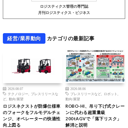
ロジスティクス管理の専門誌
月刊ロジスティクス・ビジネス
経営/業界動向
カテゴリの最新記事
2026.08.07
2026.08.06
テクノロジー
,
プレスリリースな
プレスリリースなど
,
ロボット
,
ど
,
動向/展望
動向/展望
ロジスネクストが防爆仕様車
ROBO-HI、吊り下げ式クレー
のフォークをフルモデルチェ
ンに代わる超重量級
ンジ、オペレーターの快適性
200tAGVで「落下リスク」
向上図る
解消と説明